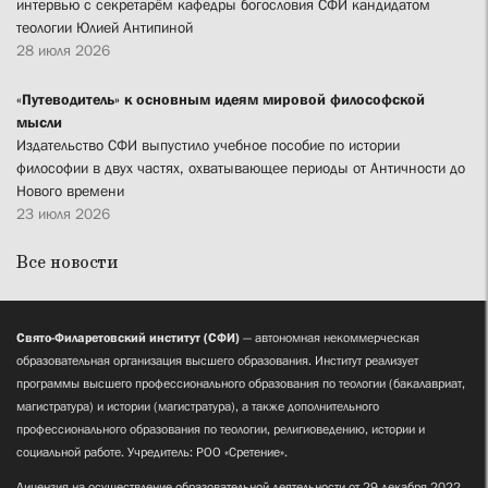
интервью с секретарём кафедры богословия СФИ кандидатом
теологии Юлией Антипиной
28 июля 2026
«Путеводитель» к основным идеям мировой философской
мысли
Издательство СФИ выпустило учебное пособие по истории
философии в двух частях, охватывающее периоды от Античности до
Нового времени
23 июля 2026
Все новости
Свято-Филаретовский институт (СФИ)
— автономная некоммерческая
образовательная организация высшего образования. Институт реализует
программы высшего профессионального образования по теологии (бакалавриат,
магистратура) и истории (магистратура), а также дополнительного
профессионального образования по теологии, религиоведению, истории и
социальной работе. Учредитель: РОО «Сретение».
Лицензия на осуществление образовательной деятельности от 29 декабря 2022