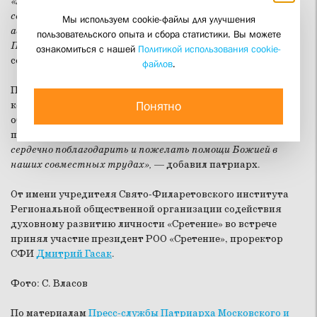
«Я придаю очень большое значение той роли, которую
сегодня играют православные общественные организации,
Мы используем cookie-файлы для улучшения
аффилированные с синодальными учреждениями Русской
пользовательского опыта и сбора статистики. Вы можете
Православной Церкви»,
— сказал, обращаясь к
ознакомиться с нашей
Политикой использования cookie-
собравшимся, Святейший Патриарх Кирилл.
файлов
.
Предстоятель Русской церкви отметил важную роль,
Понятно
которую играет присутствие в информационном поле
общественных движений и организаций, выступающих с
позиций, близких к Церкви.
«Вот за это я всех вас хочу
сердечно поблагодарить и пожелать помощи Божией в
наших совместных трудах»,
— добавил патриарх.
От имени учредителя Свято-Филаретовского института
Региональной общественной организации содействия
духовному развитию личности «Сретение» во встрече
принял участие президент РОО «Сретение», проректор
СФИ
Дмитрий Гасак
.
Фото: С. Власов
По материалам
Пресс-службы Патриарха Московского и