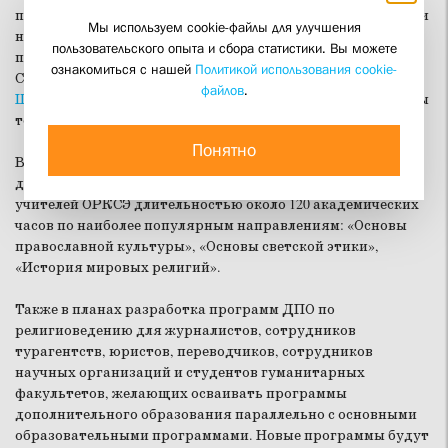
пространстве мировой культуры, но и успешно применяли
Мы используем cookie-файлы для улучшения
новые знания в своей профессиональной деятельности, —
пользовательского опыта и сбора статистики. Вы можете
прокомментировала декан факультета религиоведения
ознакомиться с нашей
Политикой использования cookie-
СФИ кандидат философских наук
Маргарита Васильевна
файлов
.
Шилкина
. — Поэтому для нас важно, чтобы эти программы
точно отвечали их потребностям».
Понятно
В марте на факультете будет открыта очная программа
дополнительного профессионального образования для
учителей ОРКСЭ длительностью около 120 академических
часов по наиболее популярным направлениям: «Основы
православной культуры», «Основы светской этики»,
«История мировых религий».
Также в планах разработка программ ДПО по
религиоведению для журналистов, сотрудников
турагентств, юристов, переводчиков, сотрудников
научных организаций и студентов гуманитарных
факультетов, желающих осваивать программы
дополнительного образования параллельно с основными
образовательными программами. Новые программы будут