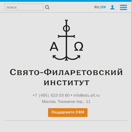
RU
|
EN
+7 |495| 623 03 80
•
info@edu.sfi.ru
Москва, Токмаков пер., 11
Поддержите СФИ