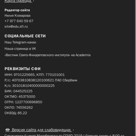
Карта проезда
Редактор сайта
Нелля Комарова
+7 977 640 59 67
site@edu.sfi.ru
СОЦИАЛЬНЫЕ СЕТИ
Наш Telegram-канал
Наша страница в VK
«Вестник Свято-Филаретовского института» на Academia
РЕКВИЗИТЫ СФИ
ИНН: 9701225665, КПП: 770101001
Р/с: 40703810838120100621 ПАО Сбербанк
К/с: 30101810400000000225
БИК: 044525225
ОКТМО: 45375000
ОГРН: 1227700696850
ОКПО: 74556262
ОКВЭД: 85.22
Версия сайта для слабовидящих
Ситуационный центр Минобрнауки по COVID-2019 («Горячая линия» с 8:00 до