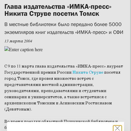
Глава издательства «ИМКА-пресс»
Никита Струве посетил Томск
В местные библиотеки было передано более 5000
экземпляров книг издательств «ИМКА-пресс» и СФИ
13 марта 2004
С 9 по 11 марта глава издательства «ИМКА-пресс» лауреат
Государственной премии России
Никита Струве
посетил
город Томск, где провел множество встреч с
представителями местной администрации,
руководителями, преподавателями и студентами
семинарии и университетов, а также встретился с
архиепископом Томским и Асиновским Ростиславом
(Девятовым).
Во время поездки областной Пушкинской библиотеке и
библиотеке Томского Государственного университета за