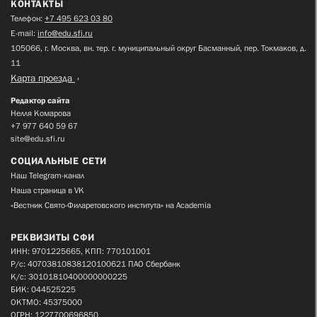
КОНТАКТЫ
Телефон:
+7 495 623 03 80
E-mail:
info@edu.sfi.ru
105066, г. Москва, вн. тер. г. муниципальный округ Басманный, пер. Токмаков, д.
11
Карта проезда
Редактор сайта
Нелля Комарова
+7 977 640 59 67
site@edu.sfi.ru
СОЦИАЛЬНЫЕ СЕТИ
Наш Telegram-канал
Наша страница в VK
«Вестник Свято-Филаретовского института» на Academia
РЕКВИЗИТЫ СФИ
ИНН: 9701225665, КПП: 770101001
Р/с: 40703810838120100621 ПАО Сбербанк
К/с: 30101810400000000225
БИК: 044525225
ОКТМО: 45375000
ОГРН: 1227700696850