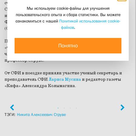
счет средств Русского общественного фонда Александра
Мы используем cookie-файлы для улучшения
Солженицына было передано более 5000 экземпляров книг
пользовательского опыта и сбора статистики. Вы можете
издательства «ИМКА-пресс» и издательства Свято-
ознакомиться с нашей
Политикой использования cookie-
Филаретовского православно-христианского института
файлов
.
(СФИ).
Поездка была организована благотворительным фондом
Понятно
«Фавор» (г. Томск) и Свято-Филаретовским институтом,
членом Попечительского совета которого является
профессор Струве.
От СФИ в поездке приняли участие ученый секретарь и
преподаватель СФИ
Лариса Мусина
и редактор газеты
«Кифа»
Александра Колымагина.
ТЭГИ:
Никита Алексеевич Струве