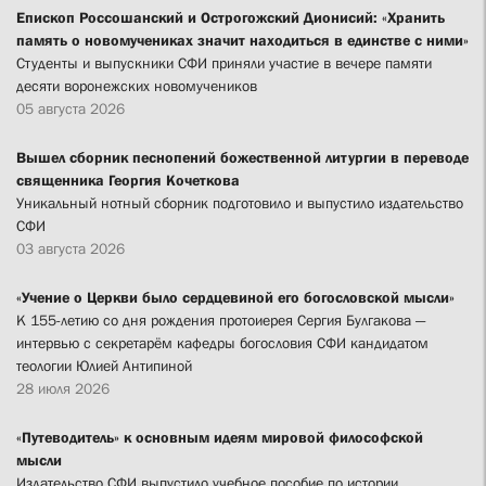
Епископ Россошанский и Острогожский Дионисий: «Хранить
память о новомучениках значит находиться в единстве с ними»
Студенты и выпускники СФИ приняли участие в вечере памяти
десяти воронежских новомучеников
05 августа 2026
Вышел сборник песнопений божественной литургии в переводе
священника Георгия Кочеткова
Уникальный нотный сборник подготовило и выпустило издательство
СФИ
03 августа 2026
«Учение о Церкви было сердцевиной его богословской мысли»
К 155-летию со дня рождения протоиерея Сергия Булгакова —
интервью с секретарём кафедры богословия СФИ кандидатом
теологии Юлией Антипиной
28 июля 2026
«Путеводитель» к основным идеям мировой философской
мысли
Издательство СФИ выпустило учебное пособие по истории