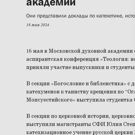
академии
Они представили доклады по катехетике, ист
18 мая 2024
16 мая в Московской духовной академии
аспирантская конференция «Теология: ис
приняли участие выпускники и студенты
В секции «Богословие и библеистика» с 
катехуменов к таинству крещения по “О
Мопсуестийского» выступила студентка
В секции по церковной истории, церковн
выступили магистранты СФИ Юлия Степ
катехизационное учение русской церкви X