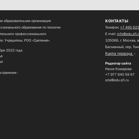
КОНТАКТЫ
я образовательная организация
сионального образования по теологии
Телефон:
+7 495 623
нительного профессионального
E-mail:
info@edu.sfi.
те. Учредитель: РОО «Сретение».
105066, г. Москва, в
Басманный, пер. Ток
бря 2022 года
Карта проезда
да
да
Редактор сайта
Нелля Комарова
остранения
+7 977 640 59 67
site@edu.sfi.ru