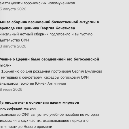
амяти десяти воронежских новомучеников
5 августа 2026
ышел сборник песнопений божественной литургии в
ереводе священника Георгия Кочеткова
никальный нотный сборник подготовило и выпустило
здательство СФИ
3 августа 2026
Учение о Церкви было сердцевиной его богословской
ысли»
 155-летию со дня рождения протоиерея Сергия Булгакова
 интервью с секретарём кафедры богословия СФИ
андидатом теологии Юлией Антипиной
8 июля 2026
Путеводитель» к основным идеям мировой
илософской мысли
здательство СФИ выпустило учебное пособие по истории
илософии в двух частях, охватывающее периоды от
нтичности до Нового времени