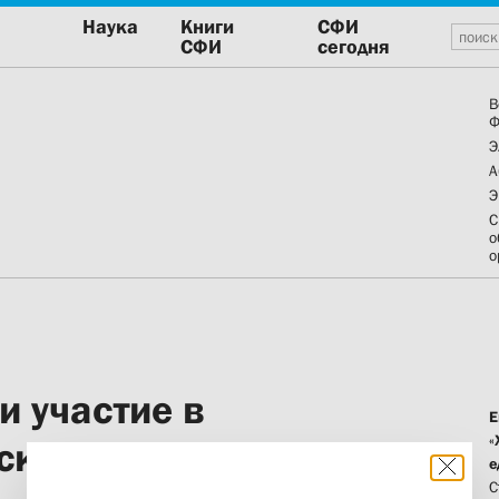
Наука
Книги
СФИ
СФИ
сегодня
В
Ф
Э
А
Э
С
о
о
и участие в
Е
«
ской духовной
е
С