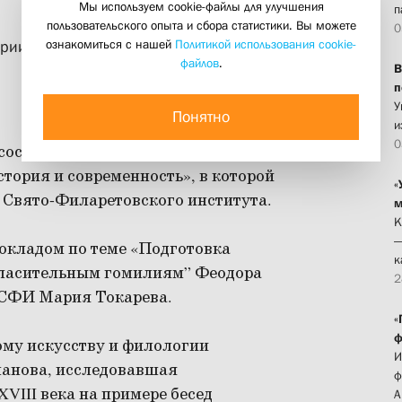
Мы используем cookie-файлы для улучшения
п
пользовательского опыта и сбора статистики. Вы можете
0
ознакомиться с нашей
Политикой использования cookie-
ории церкви и литургике
файлов
.
В
п
У
Понятно
и
0
 состоялась Всероссийская научная
тория и современность», в которой
«
 Свято-Филаретовского института.
м
К
—
докладом по теме «Подготовка
к
гласительным гомилиям” Феодора
2
 СФИ Мария Токарева.
«
ф
ому искусству и филологии
И
анова, исследовавшая
ф
VIII века на примере бесед
А