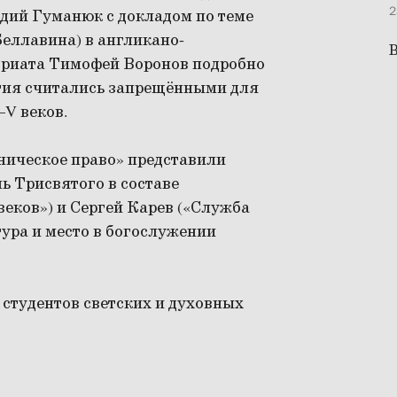
2
дий Гуманюк с докладом по теме
еллавина) в англикано-
В
вриата Тимофей Воронов подробно
ятия считались запрещёнными для
–V веков.
ническое право» представили
 Трисвятого в составе
веков») и Сергей Карев («Служба
ура и место в богослужении
 студентов светских и духовных