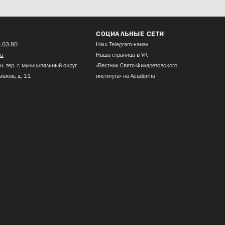
СОЦИАЛЬНЫЕ СЕТИ
 03 80
Наш Telegram-канал
ru
Наша страница в VK
н. тер. г. муниципальный округ
«Вестник Свято-Филаретовского
маков, д. 11
института» на Academia