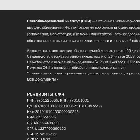
Свято-Филаретовский институт (СФИ)
— автономная некоммерческа
высшего образования. Институт реализует программы высшего профес
(бакалавриат, магистратура) и истории (магистратура), а также допол
образования по теологии, религиоведению, истории и социальной рабо
Лицензия на осуществление образовательной деятельности от 29 дека
Свидетельство о государственной аккредитации от 26 января 2023 го
Свидетельство о церковной аккредитации № 26 от 1 декабря 2022 го
Политика СФИ в отношении обработки персональных данных
Условия и запреты для персональных данных, разрешенных для распр
Все документы
РЕКВИЗИТЫ СФИ
ИНН: 9701225665, КПП: 770101001
Р/с: 40703810838120100621 ПАО Сбербанк
К/с: 30101810400000000225
БИК: 044525225
ОКТМО: 45375000
ОГРН: 1227700696850
ОКПО: 74556262
ОКВЭД: 85.22