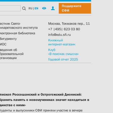
Поддержите
RU
|
EN
СФИ
естник Свято-
Москва, Токмаков пер., 11
иларетовского института
+7 |495| 623 03 80
лектронная библиотека
info@edu.sfi.ru
битуриенту
Книжный
ИОС
интернет-магазин
ведения об
Клуб
бразовательной
«В поисках смысла»
рганизации
Годовой отчет 2025
пископ Россошанский и Острогожский Дионисий:
Хранить память о новомучениках значит находиться в
динстве с ними»
туденты и выпускники СФИ приняли участие в вечере