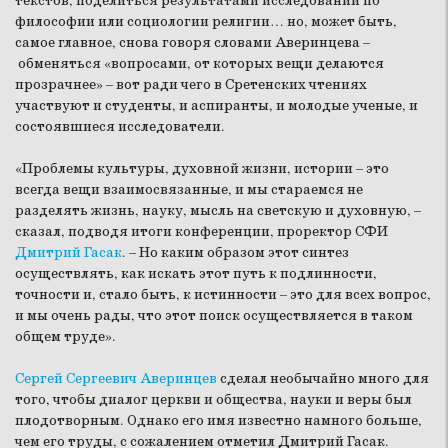
текстов, поделиться результатами исследований по
философии или социологии религии… но, может быть,
самое главное, снова говоря словами Аверинцева –
обменяться «вопросами, от которых вещи делаются
прозрачнее» – вот ради чего в Сретенских чтениях
участвуют и студенты, и аспиранты, и молодые ученые, и
состоявшиеся исследователи.
«Проблемы культуры, духовной жизни, истории – это
всегда вещи взаимосвязанные, и мы стараемся не
разделять жизнь, науку, мысль на светскую и духовную, –
сказал, подводя итоги конференции, проректор СФИ
Дмитрий Гасак
. – Но каким образом этот синтез
осуществлять, как искать этот путь к подлинности,
точности и, стало быть, к истинности – это для всех вопрос,
и мы очень рады, что этот поиск осуществляется в таком
общем труде».
Сергей Сергеевич Аверинцев
сделал необычайно много для
того, чтобы диалог церкви и общества, науки и веры был
плодотворным. Однако его имя известно намного больше,
чем его труды, с сожалением отметил Дмитрий Гасак.