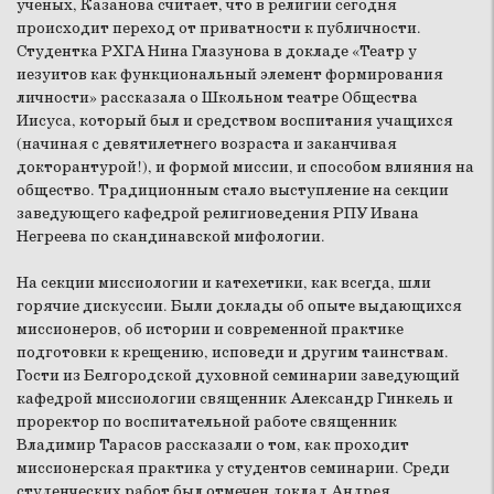
ученых, Казанова считает, что в религии сегодня
происходит переход от приватности к публичности.
Студентка РХГА Нина Глазунова в докладе «Театр у
иезуитов как функциональный элемент формирования
личности» рассказала о Школьном театре Общества
Иисуса, который был и средством воспитания учащихся
(начиная с девятилетнего возраста и заканчивая
докторантурой!), и формой миссии, и способом влияния на
общество. Традиционным стало выступление на секции
заведующего кафедрой религиоведения РПУ Ивана
Негреева по скандинавской мифологии.
На секции миссиологии и катехетики, как всегда, шли
горячие дискуссии. Были доклады об опыте выдающихся
миссионеров, об истории и современной практике
подготовки к крещению, исповеди и другим таинствам.
Гости из Белгородской духовной семинарии заведующий
кафедрой миссиологии священник Александр Гинкель и
проректор по воспитательной работе священник
Владимир Тарасов рассказали о том, как проходит
миссионерская практика у студентов семинарии. Среди
студенческих работ был отмечен доклад Андрея