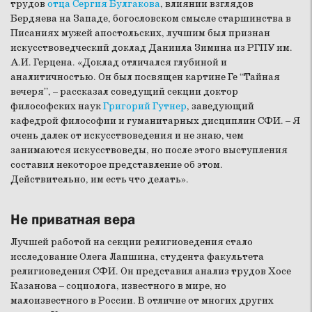
трудов
отца Сергия Булгакова
, влиянии взглядов
Бердяева на Западе, богословском смысле старшинства в
Писаниях мужей апостольских, лучшим был признан
искусствоведческий доклад Даниила Зимина из РГПУ им.
А.И. Герцена. «Доклад отличался глубиной и
аналитичностью. Он был посвящен картине Ге “Тайная
вечеря”, – рассказал соведущий секции доктор
философских наук
Григорий Гутнер
, заведующий
кафедрой философии и гуманитарных дисциплин СФИ. – Я
очень далек от искусствоведения и не знаю, чем
занимаются искусствоведы, но после этого выступления
составил некоторое представление об этом.
Действительно, им есть что делать».
Не приватная вера
Лучшей работой на секции религиоведения стало
исследование Олега Лапшина, студента факультета
религиоведения СФИ. Он представил анализ трудов Хосе
Казанова – социолога, известного в мире, но
малоизвестного в России. В отличие от многих других