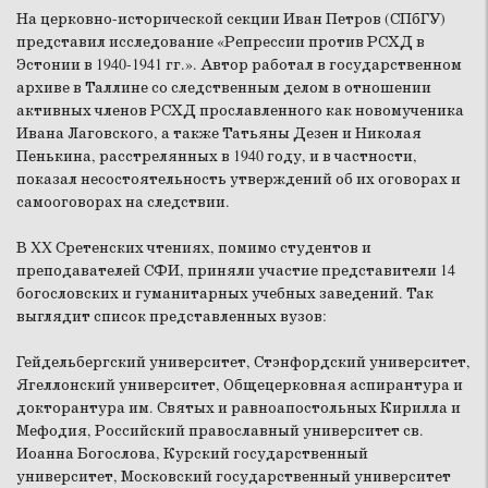
На церковно-исторической секции Иван Петров (СПбГУ)
представил исследование «Репрессии против РСХД в
Эстонии в 1940-1941 гг.». Автор работал в государственном
архиве в Таллине со следственным делом в отношении
активных членов РСХД прославленного как новомученика
Ивана Лаговского, а также Татьяны Дезен и Николая
Пенькина, расстрелянных в 1940 году, и в частности,
показал несостоятельность утверждений об их оговорах и
самооговорах на следствии.
В XX Сретенских чтениях, помимо студентов и
преподавателей СФИ, приняли участие представители 14
богословских и гуманитарных учебных заведений. Так
выглядит список представленных вузов:
Гейдельбергский университет, Стэнфордский университет,
Ягеллонский университет, Общецерковная аспирантура и
докторантура им. Святых и равноапостольных Кирилла и
Мефодия, Российский православный университет св.
Иоанна Богослова, Курский государственный
университет, Московский государственный университет