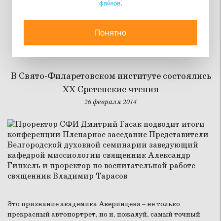
файлов
.
«Друзья много за что
ругали меня, но хвалили
Понятно
за ясность»
В Свято-Филаретовском институте состоялись
XX Сретенские чтения
26 февраля 2014
Это признание академика Аверинцева – не только
прекрасный автопортрет, но и, пожалуй, самый точный