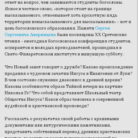
ответ на вопрос, чем занимаются студенты-богословы.
Ясное и честное слово, «которое стоит на границе
высказываемого, отвоевывает хоть крохотную пядь
территории невысказываемого для высказывания» – вот и
цель богословского образования. Памяти
Сергея
Сергеевича Аверинцева
были посвящены XX Сретенские
чтения – ежегодная богословская конференция студентов,
аспирантов и молодых преподавателей, прошедшая в
Свято-Филаретовском институте в минувшую субботу.
Что Новый завет говорит о дружбе? Каково происхождение
предания о чудесном зачатии Иисуса в Евангелии от Луки?
В чем состояло служение диаконисс в древней церкви?
Каковы особенности образа Тайной вечери на картине
Николая Ге? Что собой представляет Школьный театр
Общества Иисуса? Каков образ человека в современной
иудейской и христианской проповеди?
Рассказать о результатах своей работы с архивными
документами или литургическими памятниками,
представить собственный перевод древних христианских