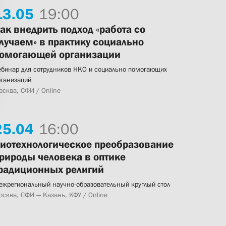
13.
05
19:00
ак внедрить подход «работа со
лучаем» в практику социально
омогающей организации
ебинар для сотрудников НКО и социально помогающих
рганизаций
осква, СФИ / Online
25.
04
16:00
иотехнологическое преобразование
рироды человека в оптике
радиционных религий
ежрегиональный научно-образовательный круглый стол
осква, СФИ — Казань, КФУ / Online