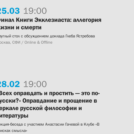
25.
03
19:00
инал Книги Экклезиаста: аллегория
изни и смерти
руглый стол с обсуждением доклада Глеба Ястребова
сква, СФИ / Online & Offline
28.
02
19:00
Всех оправдать и простить — это по-
усски?» Оправдание и прощение в
еркале русской философии и
итературы
екция-беседа с участием Анастасии Гачевой в Клубе «В
оисках смысла»