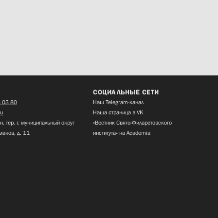
СОЦИАЛЬНЫЕ СЕТИ
 03 80
Наш Telegram-канал
ru
Наша страница в VK
н. тер. г. муниципальный округ
«Вестник Свято-Филаретовского
маков, д. 11
института» на Academia