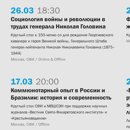
26.
03
18:30
Социология войны и революции в
Ф
трудах генерала Николая Головина
ж
Круглый стол к 150-летию со дня рождения Георгиевского
К
кавалера и героя Великой войны, Генерального Штаба
Мо
генерал-лейтенанта Николая Николаевича Головина (1875–
1944)
Москва, СФИ / Online & Offline
17.
03
20:00
Коммюнотарный опыт в России и
«
Бразилии: история и современность
р
з
Круглый стол СФИ и МВШСЭН при поддержке научных
л
журналов «Вестник Свято-Филаретовского института» и
«Крестьяноведение»
Л
Москва, СФИ / Offline
п