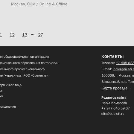
Москва, СФИ / Online & Offline
...
1
12
13
27
КОНТАКТЫ
я образовательная организация
сионального образования по теологии
Телефон:
+7 495 623
нительного профессионального
E-mail:
info@edu.sfi.
те. Учредитель: РОО «Сретение».
105066, г. Москва, в
Басманный, пер. Ток
бря 2022 года
Карта проезда
да
да
Редактор сайта
Нелля Комарова
остранения
+7 977 640 59 67
site@edu.sfi.ru