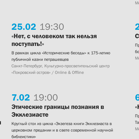
Мо
25.
02
19:30
«Нет, с человеком так нельзя
С
поступать!»
П
б
В рамках цикла «Исторические беседы» к 175-летию
Мо
публичной казни петрашевцев
Санкт-Петербург, Культурно-просветительский центр
«Покровский остров» / Online & Offline
7.
02
19:00
6
Этические границы познания в
«
Экклезиасте
П
и
Т
Круглый стол из цикла «Экзегеза книги Экклезиаста в
Мо
церковном предании и в свете современной научной
библеистики»