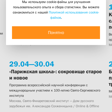
Мы используем cookie-файлы для улучшения
15.
05
18:30
пользовательского опыта и сбора статистики. Вы можете
ознакомиться с нашей
Политикой использования cookie-
Последняя победа Русской армии:
К
файлов
.
1920–1921 годы
с
п
Открытая лекция Кирилла Александрова в рамках
Понятно
ам
презентации новой образовательной программы «История
В
Зарубежной России»
о
Москва, СФИ / Online & Offline
М
29.
04—
30.
04
«Парижская школа»: сокровище старое
Б
и новое
п
т
Программа всероссийской научной конференции с
международным участием к 100-летию Свято-Сергиевского
М
института
М
Москва, Свято-Филаретовский институт — Дом русского
зарубежья им. Александра Солженицына / Online & Offline