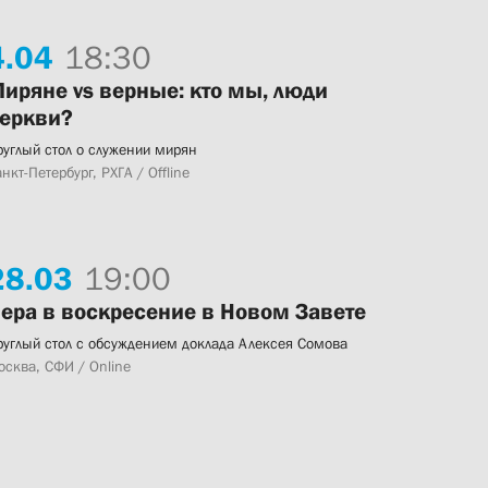
.
04
18:30
иряне vs верные: кто мы, люди
еркви?
руглый стол о служении мирян
нкт-Петербург, РХГА / Offline
28.
03
19:00
ера в воскресение в Новом Завете
руглый стол с обсуждением доклада Алексея Сомова
осква, СФИ / Online