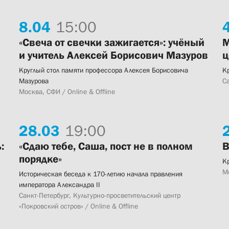
8.
04
15:00
4
«Свеча от свечки зажигается»: учёный
М
и учитель Алексей Борисович Мазуров
ц
Круглый стол памяти профессора Алексея Борисовича
К
Мазурова
Са
Москва, СФИ / Online & Offline
28.
03
19:00
:
«Сдаю тебе, Саша, пост не в полном
В
порядке»
К
М
Историческая беседа к 170-летию начала правления
императора Александра II
Санкт-Петербург, Культурно-просветительский центр
«Покровский остров» / Online & Offline