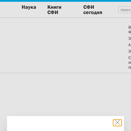
Наука
Книги
СФИ
СФИ
сегодня
В
Ф
Э
А
Э
С
о
о