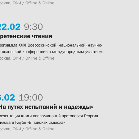
сква, СФИ / Offline & Online
22.
02
9:30
ретенские чтения
рограмма XXXI Всероссийской (национальной) научно-
огословской конференции с международным участием
сква, СФИ / Online & Offline
.
02
19:00
На путях испытаний и надежды»
резентация книги воспоминаний протоиерея Георгия
айлова в Клубе «В поисках смысла»
сква, СФИ / Offline & Online