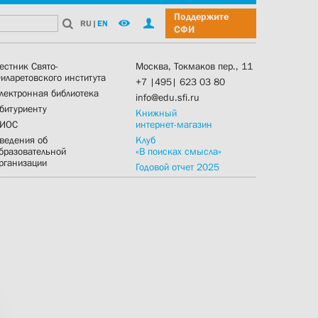
Поддержите
RU
|
EN
СФИ
естник Свято-
Москва, Токмаков пер., 11
иларетовского института
+7 |495| 623 03 80
лектронная библиотека
info@edu.sfi.ru
битуриенту
Книжный
ИОС
интернет-магазин
ведения об
Клуб
бразовательной
«В поисках смысла»
рганизации
Годовой отчет 2025