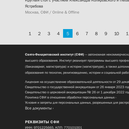
Круглый стол с участием Александра Копировского и Глеба
Ястребова
Москва, СФИ / Online & Offline
1
2
3
4
5
6
7
8
9
10
1
Свято-Филаретовский институт (СФИ)
— автономная некоммерческа
высшего образования. Институт реализует программы высшего профес
(бакалавриат, магистратура) и истории (магистратура), а также допол
образования по теологии, религиоведению, истории и социальной рабо
Лицензия на осуществление образовательной деятельности от 29 дека
Свидетельство о государственной аккредитации от 26 января 2023 го
Свидетельство о церковной аккредитации № 26 от 1 декабря 2022 го
Политика СФИ в отношении обработки персональных данных
Условия и запреты для персональных данных, разрешенных для распр
Все документы
РЕКВИЗИТЫ СФИ
ИНН: 9701225665, КПП: 770101001