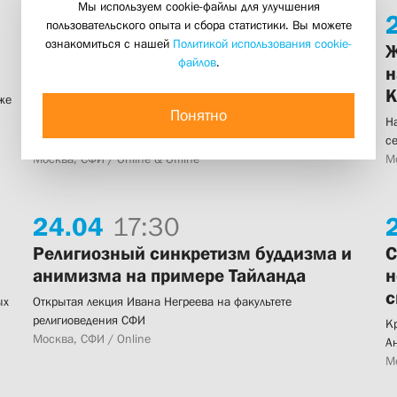
Мы используем cookie-файлы для улучшения
25.
04
14:30
пользовательского опыта и сбора статистики. Вы можете
ознакомиться с нашей
Политикой использования cookie-
«Я хлеб живой, сошедший с Небес»:
Ж
файлов
.
новая манна и новый исход в
н
Евангелии от Иоанна
К
же
Понятно
Круглый стол с участием старшего преподавателя СФИ Глеба
Н
Ястребова
с
Москва, СФИ / Online & Offline
Мо
24.
04
17:30
Религиозный синкретизм буддизма и
С
анимизма на примере Тайланда
н
с
ых
Открытая лекция Ивана Негреева на факультете
религиоведения СФИ
К
Москва, СФИ / Online
А
Мо