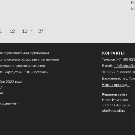
С
М
...
1
12
13
27
КОНТАКТЫ
я образовательная организация
сионального образования по теологии
Телефон:
+7 495 623
нительного профессионального
E-mail:
info@edu.sfi.
те. Учредитель: РОО «Сретение».
105066, г. Москва, в
Басманный, пер. Ток
бря 2022 года
Карта проезда
да
да
Редактор сайта
Нелля Комарова
остранения
+7 977 640 59 67
site@edu.sfi.ru