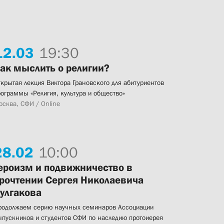
12.
03
19:30
ак мыслить о религии?
ткрытая лекция Виктора Грановского для абитуриентов
рограммы «Религия, культура и общество»
осква, СФИ / Online
28.
02
10:00
ероизм и подвижничество в
рочтении Сергея Николаевича
улгакова
родолжаем серию научных семинаров Ассоциации
ыпускников и студентов СФИ по наследию протоиерея