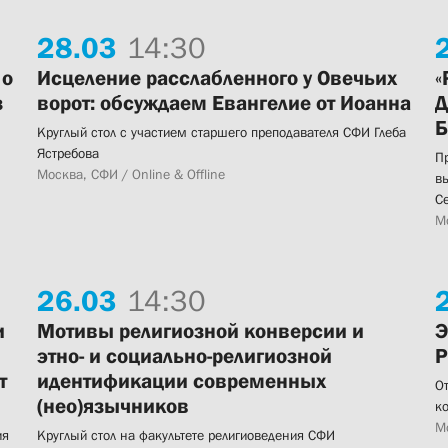
28.
03
14:30
 о
Исцеление расслабленного у Овечьих
«
з
ворот: обсуждаем Евангелие от Иоанна
Д
Б
Круглый стол с участием старшего преподавателя СФИ Глеба
Ястребова
П
Москва, СФИ / Online & Offline
в
С
М
26.
03
14:30
и
Мотивы религиозной конверсии и
Э
этно- и социально-религиозной
Р
т
идентификации современных
О
(нео)язычников
к
М
ия
Круглый стол на факультете религиоведения СФИ