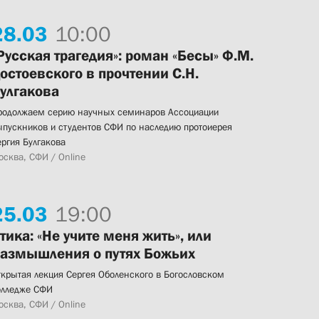
28.
03
10:00
Русская трагедия»: роман «Бесы» Ф.М.
остоевского в прочтении С.Н.
улгакова
родолжаем серию научных семинаров Ассоциации
ыпускников и студентов СФИ по наследию протоиерея
ергия Булгакова
осква, СФИ / Online
25.
03
19:00
тика: «Не учите меня жить», или
азмышления о путях Божьих
ткрытая лекция Сергея Оболенского в Богословском
олледже СФИ
осква, СФИ / Online