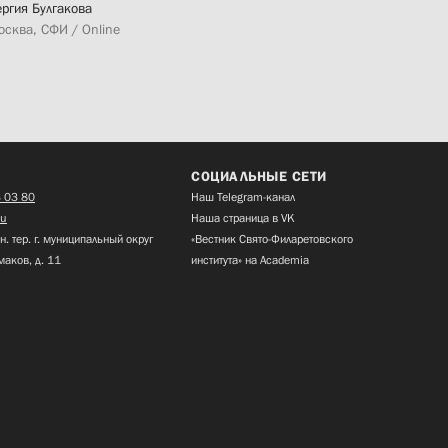
ергия Булгакова
осква, СФИ / Online
СОЦИАЛЬНЫЕ СЕТИ
 03 80
Наш Telegram-канал
ru
Наша страница в VK
н. тер. г. муниципальный округ
«Вестник Свято-Филаретовского
маков, д. 11
института» на Academia