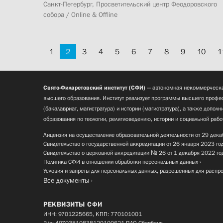
Санкт-Петербург, Просветительский центр Феодоровского
собора / Online & Offline
1
2
3
4
5
6
7
8
9
10
1
Свято-Филаретовский институт (СФИ)
— автономная некоммерческа
высшего образования. Институт реализует программы высшего профес
(бакалавриат, магистратура) и истории (магистратура), а также допол
образования по теологии, религиоведению, истории и социальной рабо
Лицензия на осуществление образовательной деятельности от 29 дека
Свидетельство о государственной аккредитации от 26 января 2023 го
Свидетельство о церковной аккредитации № 26 от 1 декабря 2022 го
Политика СФИ в отношении обработки персональных данных
Условия и запреты для персональных данных, разрешенных для распр
Все документы
РЕКВИЗИТЫ СФИ
ИНН: 9701225665, КПП: 770101001