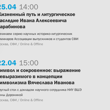
25.
04
14:00
изненный путь и литургическое
аследие Ивана Алексеевича
арабинова
ачинаем серию научных историко-литургических
еминаров Ассоциации выпускников и студентов СФИ
сква, СФИ / Online & Offline
22.
04
15:00
имвол и сокровенное: выражение
евыразимого в концепции
имволизма Вячеслава Иванова
руглый стол с докладом научного сотрудника НИУ ВШЭ
нны Дорониной
сква, СФИ / Online & Offline