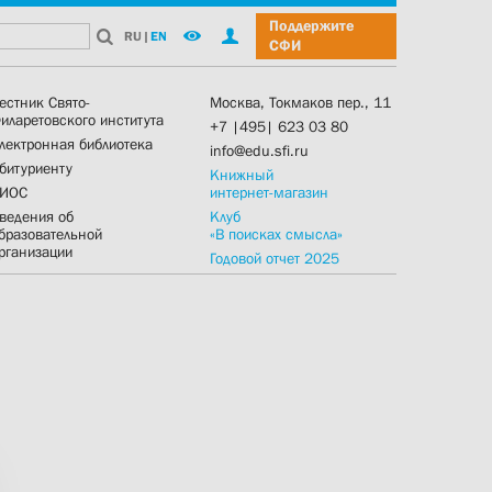
Поддержите
RU
|
EN
СФИ
естник Свято-
Москва, Токмаков пер., 11
иларетовского института
+7 |495| 623 03 80
лектронная библиотека
info@edu.sfi.ru
битуриенту
Книжный
ИОС
интернет-магазин
ведения об
Клуб
бразовательной
«В поисках смысла»
рганизации
Годовой отчет 2025