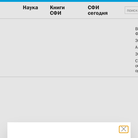
Наука
Книги
СФИ
СФИ
сегодня
В
Ф
Э
А
Э
С
о
о