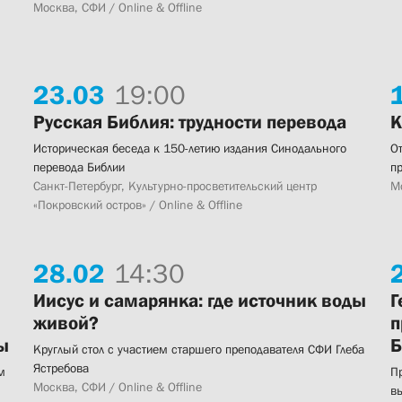
Москва, СФИ / Online & Offline
23.
03
19:00
Русская Библия: трудности перевода
К
Историческая беседа к 150-летию издания Синодального
О
перевода Библии
п
Санкт-Петербург, Культурно-просветительский центр
М
«Покровский остров» / Online & Offline
28.
02
14:30
Иисус и самарянка: где источник воды
Г
живой?
п
ы
Б
Круглый стол с участием старшего преподавателя СФИ Глеба
Ястребова
м
П
Москва, СФИ / Online & Offline
в