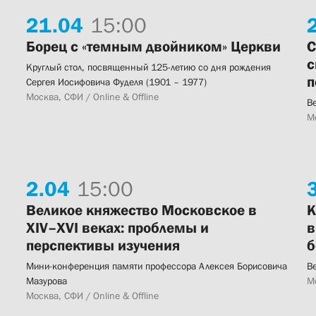
21.
04
15:00
Борец с «темным двойником» Церкви
С
с
Круглый стол, посвященный 125-летию со дня рождения
п
Сергея Иосифовича Фуделя (1901 – 1977)
Москва, СФИ / Online & Offline
В
М
2.
04
15:00
Великое княжество Московское в
К
ХIV–XVI веках: проблемы и
в
перспективы изучения
б
Мини-конференция памяти профессора Алексея Борисовича
В
Мазурова
М
Москва, СФИ / Online & Offline