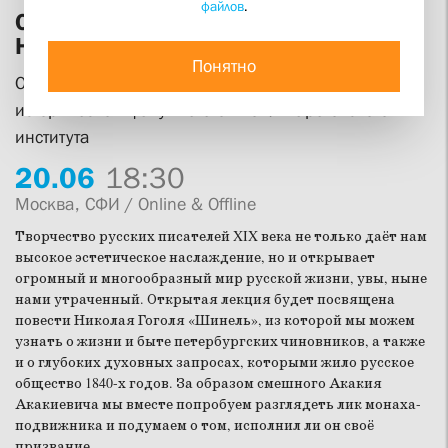
файлов
.
Образ русского чиновника в повести
Николая Гоголя «Шинель»
Понятно
Открытая лекция Юлии Балакшиной на
историческом факультете Свято-Филаретовского
института
20.
06
18:30
Москва, СФИ / Online & Offline
Творчество русских писателей XIX века не только даёт нам
высокое эстетическое наслаждение, но и открывает
огромный и многообразный мир русской жизни, увы, ныне
нами утраченный. Открытая лекция будет посвящена
повести Николая Гоголя «Шинель», из которой мы можем
узнать о жизни и быте петербургских чиновников, а также
и о глубоких духовных запросах, которыми жило русское
общество 1840-х годов. За образом смешного Акакия
Акакиевича мы вместе попробуем разглядеть лик монаха-
подвижника и подумаем о том, исполнил ли он своё
призвание.