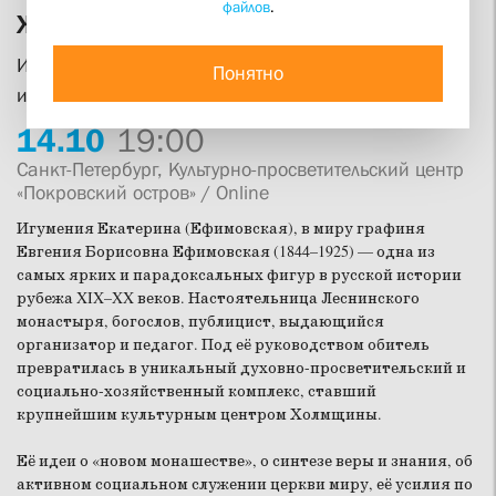
файлов
.
Женщины — аристократы духа
Историческая беседа к 100-летию со дня кончины
Понятно
игумении Екатерины (Ефимовской)
14.
10
19:00
Санкт-Петербург, Культурно-просветительский центр
«Покровский остров» / Online
Игумения Екатерина (Ефимовская), в миру графиня
Евгения Борисовна Ефимовская (1844–1925) — одна из
самых ярких и парадоксальных фигур в русской истории
рубежа XIX–XX веков. Настоятельница Леснинского
монастыря, богослов, публицист, выдающийся
организатор и педагог. Под её руководством обитель
превратилась в уникальный духовно-просветительский и
социально-хозяйственный комплекс, ставший
крупнейшим культурным центром Холмщины.
Её идеи о «новом монашестве», о синтезе веры и знания, об
активном социальном служении церкви миру, её усилия по