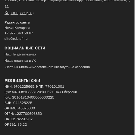
11
Карта проезда
Редактор сайта
Нелля Комарова
+7 977 640 59 67
site@edu.sfi.ru
СОЦИАЛЬНЫЕ СЕТИ
Наш Telegram-канал
Наша страница в VK
«Вестник Свято-Филаретовского института» на Academia
РЕКВИЗИТЫ СФИ
ИНН: 9701225665, КПП: 770101001
Р/с: 40703810838120100621 ПАО Сбербанк
К/с: 30101810400000000225
БИК: 044525225
ОКТМО: 45375000
ОГРН: 1227700696850
ОКПО: 74556262
ОКВЭД: 85.22