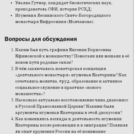
Ульяна Гутнер, кандидат биологических наук,
преподаватель СФИ, историк РСХД;
Игумения Леснинского Свято-Богородицкого
монастыря Евфросиния (Молчанова).
Вопросы для обсуждения
Каким был путь графини Евгении Борисовны
Ефимовской к монашеству? Помогали или мешали в её
новом пути родовые связи?
В чём заключалась новаторская концепция
«деятельного монастыря» игуменьи Екатерины? Как
сочетались молитва, труд, образование и активное
социальное служение в практике «нового
монашества»?
Насколько актуально восстановление чина диаконисс
в Русской Православной Церкви? Какими были
аргументы игуменьи Екатерины в этой дискуссии?
Как изменились взгляды и деятельность игумении
Екатерины после революции и в эмиграции? Повлиял
ли опыт крушения России на её понимание