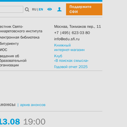
Поддержите
RU
|
EN
СФИ
естник Свято-
Москва, Токмаков пер., 11
иларетовского института
+7 |495| 623 03 80
лектронная библиотека
info@edu.sfi.ru
битуриенту
Книжный
ИОС
интернет-магазин
ведения об
Клуб
бразовательной
«В поисках смысла»
рганизации
Годовой отчет 2025
Анонсы
|
архив анонсов
13.
08
19:00