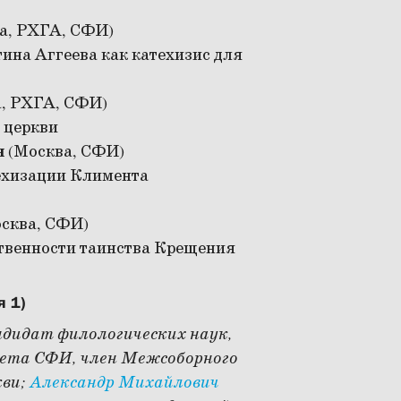
а, РХГА, СФИ)
ина Аггеева как катехизис для
, РХГА, СФИ)
 церкви
я
(Москва, СФИ)
техизации Климента
сква, СФИ)
ственности таинства Крещения
я 1)
ндидат филологических наук,
ьтета СФИ, член Межсоборного
кви;
Александр Михайлович