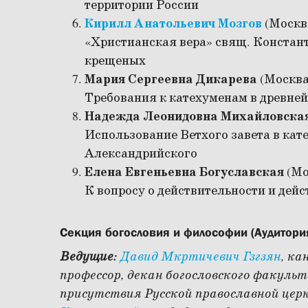
территории России
Кирилл Анатольевич Мозгов
(Москв
«Христианская вера» свящ. Констант
крещеных
Мария Сергеевна Дикарева
(Москва
Требования к катехуменам в древней
Надежда Леонидовна Михайловска
Использование Ветхого завета в ка
Александрийского
Елена Евгеньевна Богуславская
(Мо
К вопросу о действительности и дей
Секция богословия и философии (Аудитори
Ведущие:
Давид Мкртичевич Гзгзян
, ка
профессор, декан богословского факул
присутствия Русской православной цер