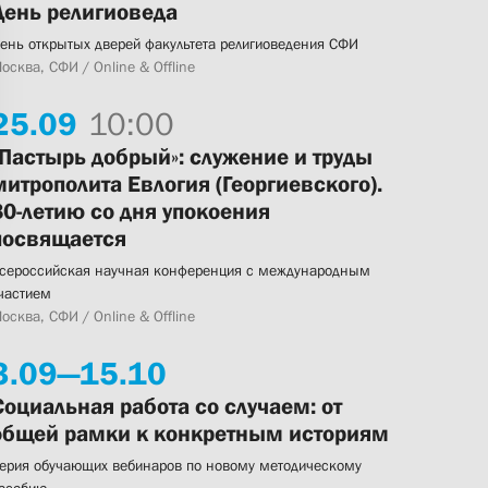
День религиоведа
ень открытых дверей факультета религиоведения СФИ
осква, СФИ / Online & Offline
25.
09
10:00
«Пастырь добрый»: служение и труды
митрополита Евлогия (Георгиевского).
80-летию со дня упокоения
посвящается
сероссийская научная конференция с международным
частием
осква, СФИ / Online & Offline
3.
09—
15.
10
Социальная работа со случаем: от
общей рамки к конкретным историям
ерия обучающих вебинаров по новому методическому