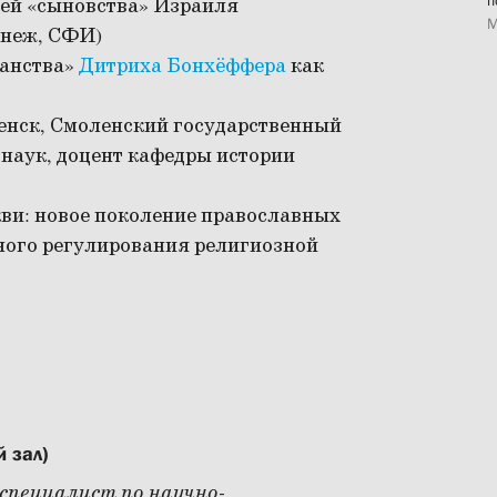
п
ией «сыновства» Израиля
М
онеж, СФИ)
ианства»
Дитриха Бонхёффера
как
енск, Смоленский государственный
 наук, доцент кафедры истории
кви: новое поколение православных
нного регулирования религиозной
 зал)
 специалист по научно-