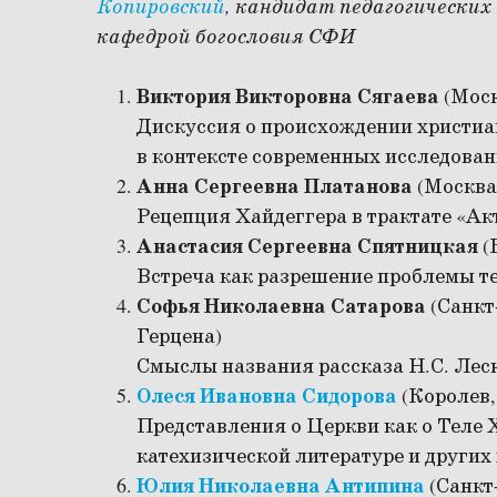
Копировский
, кандидат педагогических
кафедрой богословия СФИ
Виктория Викторовна Сягаева
(Мос
Дискуссия о происхождении христиан
в контексте современных исследова
Анна Сергеевна Платанова
(Москв
Рецепция Хайдеггера в трактате «Ак
Анастасия Сергеевна Спятницкая
(
Встреча как разрешение проблемы т
Софья Николаевна Сатарова
(Санкт
Герцена)
Смыслы названия рассказа Н.С. Лес
Олеся Ивановна Сидорова
(Королев
Представления о Церкви как о Теле 
катехизической литературе и других 
Юлия Николаевна Антипина
(Санкт