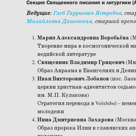
Секция Священного писания и литургики (А
Ведущие:
Глеб Гарриевич Ястребов
, ст
Михайловна Дашевская
, старший преп
Мария Александровна Воробьёва
(
Творение мира в космогонической м
ведийской литературе
Священник Владимир Грицевич
(Ми
Образ Авраама в Евангелиях и Деян
Иван Викторович Лобанов
(пос. Зао
церкви христиан-адвентистов седьмо
им. М.П. Кулакова)
Стратегия перевода в Volxbibel – не
молодежи
Инна Дмитриевна Захарова
(Москва
Образ пророка Илии в славянских ап