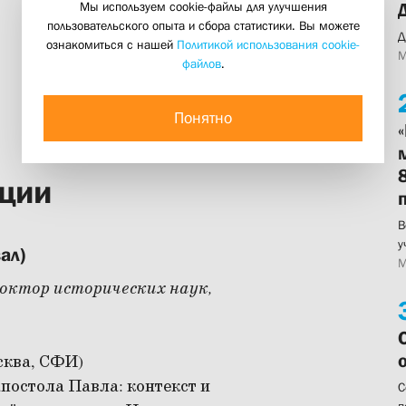
Мы используем cookie-файлы для улучшения
пользовательского опыта и сбора статистики. Вы можете
Д
ознакомиться с нашей
Политикой использования cookie-
М
файлов
.
Понятно
ции
В
у
ал)
М
доктор исторических наук,
ква, СФИ)
постола Павла: контекст и
С