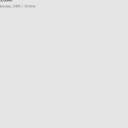
особию
осква, СФИ / Online