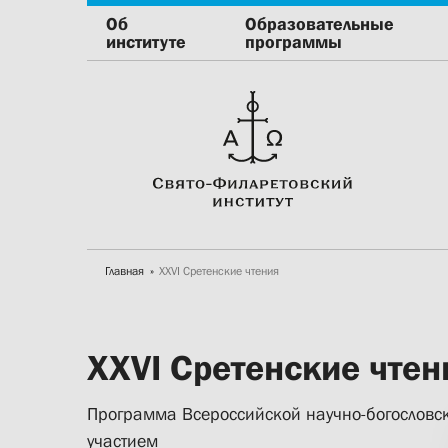
Об
Образовательные
институте
программы
Главная
XXVI Сретенские чтения
XXVI Сретенские чтен
Программа Всероссийской научно-богослов
участием