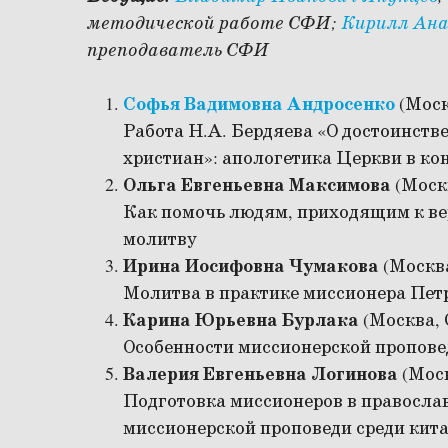
методической работе СФИ;
Кирилл Ана
преподаватель СФИ
Софья Вадимовна Андросенко
(Мос
Работа Н.А. Бердяева «О достоинств
христиан»: апологетика Церкви в к
Ольга Евгеньевна Максимова
(Моск
Как помочь людям, приходящим к вер
молитву
Ирина Иосифовна Чумакова
(Москв
Молитва в практике миссионера Пет
Карина Юрьевна Бурлака
(Москва,
Особенности миссионерской пропове
Валерия Евгеньевна Логинова
(Мос
Подготовка миссионеров в православ
миссионерской проповеди среди кит