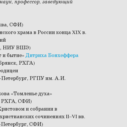
 наук, профессор, заведующий
ква, СФИ)
ского храма в России конца XIX в.
ний
а, НИУ ВШЭ)
т и бытие»
Дитриха Бонхеффера
Брянск, РХГА)
еодицеи
-Петербург, РГПУ им. А.И.
кова «Томленье духа»
, РХГА, СФИ)
Христовом и собрании в
христианских сочинениях II–VI вв.
-Петербург, СФИ)