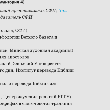
удитория 4)
арший преподаватель СФИ;
Зоя
одаватель СФИ
Москва, СФИ)
ифологии Ветхого Завета и
нск, Минская духовная академия)
иях апостолов
кский, Заокский Университет
го дня, Институт перевода Библии
мецкого перевода Библии для
, Центр изучения религий РГГУ)
окрифах в свете текстов традиции