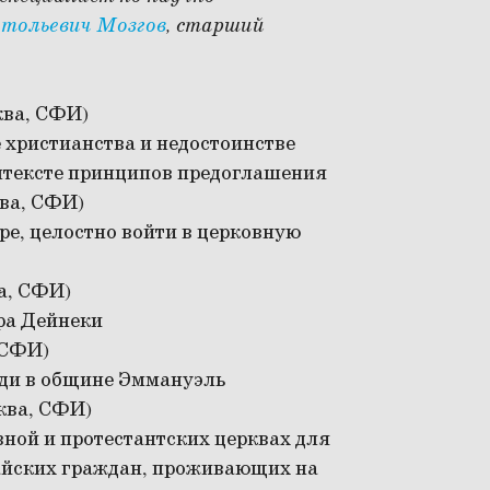
тольевич Мозгов
, старший
ква, СФИ)
е христианства и недостоинстве
онтексте принципов предоглашения
ва, СФИ)
е, целостно войти в церковную
а, СФИ)
ра Дейнеки
 СФИ)
ди в общине Эммануэль
ква, СФИ)
ной и протестантских церквах для
айских граждан, проживающих на