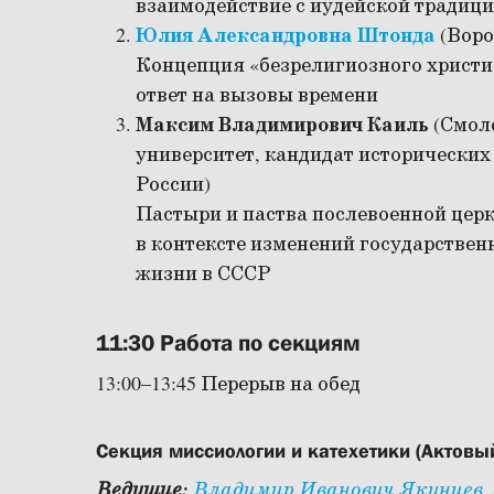
взаимодействие с иудейской традиц
Юлия Александровна Штонда
(Вор
Концепция «безрелигиозного христ
ответ на вызовы времени
Максим Владимирович Каиль
(Смол
университет, кандидат исторических
России)
Пастыри и паства послевоенной цер
в контексте изменений государстве
жизни в СССР
11:30 Работа по секциям
13:00–13:45 Перерыв на обед
Секция миссиологии и катехетики (Актовый
Ведущие:
Владимир Иванович Якунцев
,