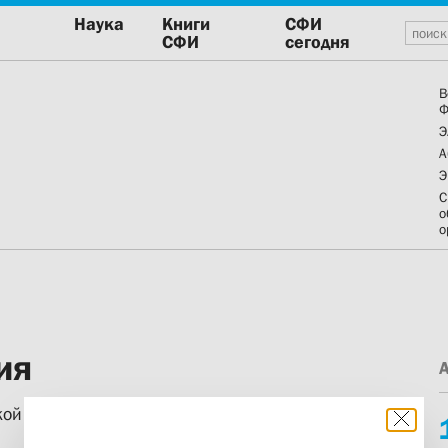
Наука
Книги
СФИ
СФИ
сегодня
В
Ф
Э
А
Э
С
о
о
ия
ской конференции с международным