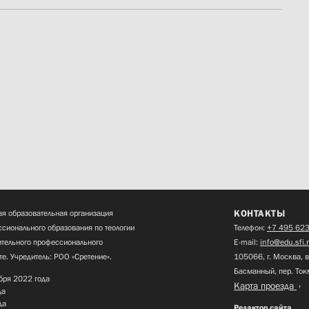
КОНТАКТЫ
я образовательная организация
сионального образования по теологии
Телефон:
+7 495 623
нительного профессионального
E-mail:
info@edu.sfi.
те. Учредитель: РОО «Сретение».
105066, г. Москва, в
Басманный, пер. Ток
бря 2022 года
Карта проезда
да
да
Редактор сайта