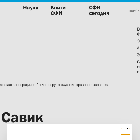
Наука
Книги
СФИ
СФИ
сегодня
В
Ф
Э
А
Э
С
о
о
ельская корпорация
По договору гражданско-правового характера
 Савик