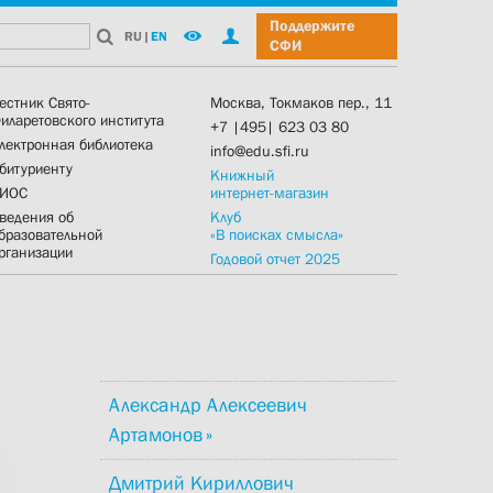
Поддержите
RU
|
EN
СФИ
естник Свято-
Москва, Токмаков пер., 11
иларетовского института
+7 |495| 623 03 80
лектронная библиотека
info@edu.sfi.ru
битуриенту
Книжный
ИОС
интернет-магазин
ведения об
Клуб
бразовательной
«В поисках смысла»
рганизации
Годовой отчет 2025
Александр Алексеевич
Артамонов
Дмитрий Кириллович