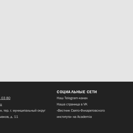
СОЦИАЛЬНЫЕ СЕТИ
 03 80
Наш Telegram-канал
ru
Наша страница в VK
н. тер. г. муниципальный округ
«Вестник Свято-Филаретовского
маков, д. 11
института» на Academia