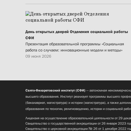
День открытых дверей Отделения социальной работы
СФИ
Презентация образовательной программы «Социальная
работа со случаем: инновационные модели и методы»
09 июня 2026
Свято-Филаретовский институт (СФИ)
— автономная некоммерческа
высшего образования. Институт реализует программы высшего профес
(бакалавриат, магистратура) и истории (магистратура), а также допол
образования по теологии, религиоведению, истории и социальной рабо
Лицензия на осуществление образовательной деятельности от 29 дека
Свидетельство о государственной аккредитации от 26 января 2023 го
Свидетельство о церковной аккредитации № 26 от 1 декабря 2022 го