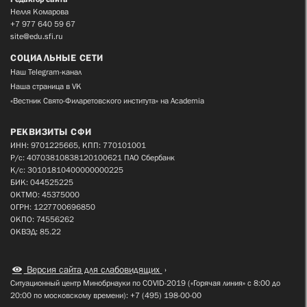
Нелля Комарова
+7 977 640 59 67
site@edu.sfi.ru
СОЦИАЛЬНЫЕ СЕТИ
Наш Telegram-канал
Наша страница в VK
«Вестник Свято-Филаретовского института» на Academia
РЕКВИЗИТЫ СФИ
ИНН: 9701225665, КПП: 770101001
Р/с: 40703810838120100621 ПАО Сбербанк
К/с: 30101810400000000225
БИК: 044525225
ОКТМО: 45375000
ОГРН: 1227700696850
ОКПО: 74556262
ОКВЭД: 85.22
Версия сайта для слабовидящих
Ситуационный центр Минобрнауки по COVID-2019 («Горячая линия» с 8:00 до
20:00 по московскому времени): +7 (495) 198-00-00