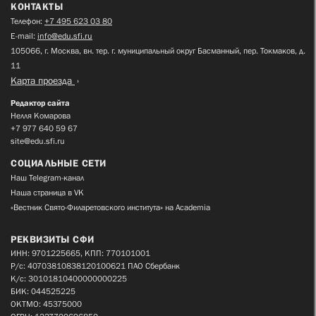
КОНТАКТЫ
Телефон:
+7 495 623 03 80
E-mail:
info@edu.sfi.ru
105066, г. Москва, вн. тер. г. муниципальный округ Басманный, пер. Токмаков, д.
11
Карта проезда
Редактор сайта
Нелля Комарова
+7 977 640 59 67
site@edu.sfi.ru
СОЦИАЛЬНЫЕ СЕТИ
Наш Telegram-канал
Наша страница в VK
«Вестник Свято-Филаретовского института» на Academia
РЕКВИЗИТЫ СФИ
ИНН: 9701225665, КПП: 770101001
Р/с: 40703810838120100621 ПАО Сбербанк
К/с: 30101810400000000225
БИК: 044525225
ОКТМО: 45375000