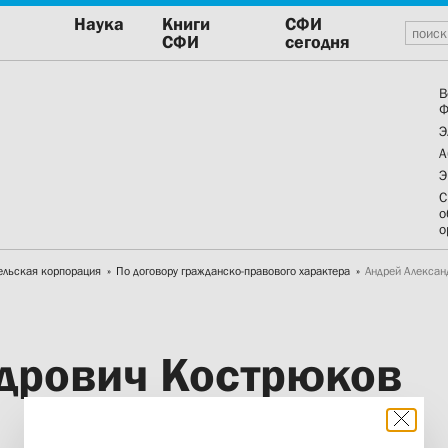
Наука
Книги
СФИ
СФИ
сегодня
В
Ф
Э
А
Э
С
о
о
ельская корпорация
По договору гражданско-правового характера
Андрей Алекса
дрович Кострюков