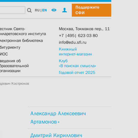
Поддержите
RU
|
EN
СФИ
естник Свято-
Москва, Токмаков пер., 11
иларетовского института
+7 |495| 623 03 80
лектронная библиотека
info@edu.sfi.ru
битуриенту
Книжный
ИОС
интернет-магазин
ведения об
Клуб
бразовательной
«В поисках смысла»
рганизации
Годовой отчет 2025
ндрович Кострюков
Александр Алексеевич
Артамонов
Дмитрий Кириллович