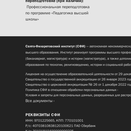
переподготовке (при наличии):
Профессиональная переподготовка
по программе «Педагогика высшей
школы»
Свято-Филаретовский институт (СФИ)
— автономная некоммерческа
высшего образования. Институт реализует программы высшего профес
(бакалавриат, магистратура) и истории (магистратура), а также допол
образования по теологии, религиоведению, истории и социальной рабо
Лицензия на осуществление образовательной деятельности от 29 дека
Свидетельство о государственной аккредитации от 26 января 2023 го
Свидетельство о церковной аккредитации № 26 от 1 декабря 2022 го
Политика СФИ в отношении обработки персональных данных
Условия и запреты для персональных данных, разрешенных для распр
Все документы
РЕКВИЗИТЫ СФИ
ИНН: 9701225665, КПП: 770101001
Р/с: 40703810838120100621 ПАО Сбербанк