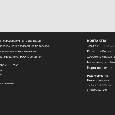
КОНТАКТЫ
я образовательная организация
сионального образования по теологии
Телефон:
+7 495 623
нительного профессионального
E-mail:
info@edu.sfi.
те. Учредитель: РОО «Сретение».
105066, г. Москва, в
Басманный, пер. Ток
бря 2022 года
Карта проезда
да
да
Редактор сайта
Нелля Комарова
остранения
+7 977 640 59 67
site@edu.sfi.ru