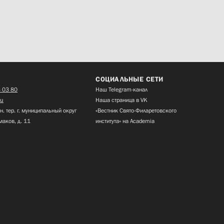
СОЦИАЛЬНЫЕ СЕТИ
 03 80
Наш Telegram-канал
ru
Наша страница в VK
н. тер. г. муниципальный округ
«Вестник Свято-Филаретовского
маков, д. 11
института» на Academia