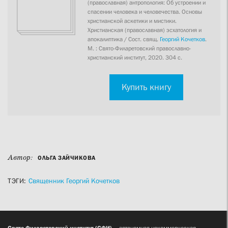
(православная) антропология: Об устроении и
спасении человека и человечества. Основы
христианской аскетики и мистики.
Христианская (православная) эсхатология и
апокалиптика / Сост. свящ.
Георгий Кочетков
.
М. : Свято-Филаретовский православно-
христианский институт, 2020. 304 с.
Купить книгу
Автор:
ОЛЬГА ЗАЙЧИКОВА
ТЭГИ:
Священник Георгий Кочетков
Свято-Филаретовский институт (СФИ)
— автономная некоммерческая