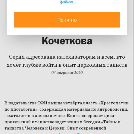
файлов
.
Опубликован весь цикл
книг по мистагогии
Понятно
священника Георгия
Кочеткова
Серия адресована катехизаторам и всем, кто
хочет глубже войти в опыт церковных таинств
03 августа 2020
В издательстве СФИ вышла четвёртая часть «Хрестоматии
по мистатогии», содержащая материалы по антропологии,
эсхатологии и апокалиптике. Книга завершает цикл
приложений к таинствоводственным беседам «Тайны и
таинства Человека и Церкви. Опыт современной