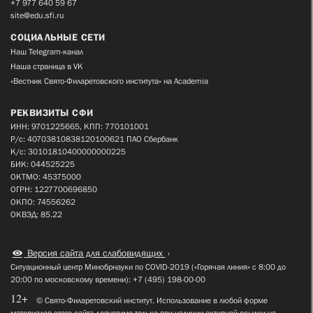
+7 977 640 59 67
site@edu.sfi.ru
СОЦИАЛЬНЫЕ СЕТИ
Наш Telegram-канал
Наша страница в VK
«Вестник Свято-Филаретовского института» на Academia
РЕКВИЗИТЫ СФИ
ИНН: 9701225665, КПП: 770101001
Р/с: 40703810838120100621 ПАО Сбербанк
К/с: 30101810400000000225
БИК: 044525225
ОКТМО: 45375000
ОГРН: 1227700696850
ОКПО: 74556262
ОКВЭД: 85.22
Версия сайта для слабовидящих
Ситуационный центр Минобрнауки по COVID-2019 («Горячая линия» с 8:00 до
20:00 по московскому времени): +7 (495) 198-00-00
12+
© Свято-Филаретовский институт. Использование в любой форме
материалов этого сайта допустимо только при наличии активной ссылки на