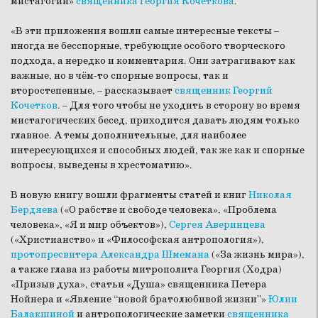
мистагогии»
священника Георгия Кочеткова
.
«В эти приложения вошли самые интересные тексты –
иногда не бесспорные, требующие особого творческого
подхода, а нередко и комментария. Они затрагивают как
важные, но в чём-то спорные вопросы, так и
второстепенные, – рассказывает
священник Георгий
Кочетков
. – Для того чтобы не уходить в сторону во время
мистагогических бесед, приходится давать людям только
главное. А темы дополнительные, для наиболее
интересующихся и способных людей, так же как и спорные
вопросы, выведены в хрестоматию».
В новую книгу вошли фрагменты статей и книг
Николая
Бердяева
(«О рабстве и свободе человека», «Проблема
человека», «Я и мир объектов»),
Сергея Аверинцева
(«Христианство» и «Философская антропология»),
протопресвитера Александра Шмемана
(«За жизнь мира»),
а также глава из работы митрополита Георгия (Ходра)
«Призыв духа», статьи «Душа» священника Петера
Нойнера и «Явление “новой братолюбивой жизни”»
Юлии
Балакшиной
и антропологические заметки
священника