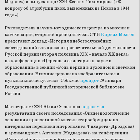
Медоне») и выпускница СФИ Ксения Тихомирова («К
вопросу об атрибуции икон, вывезенных из Пскова в 1944
года»).
Руководитель научно-методического центра по миссии и
катехизации, старший преподаватель СФИ
Кирилл Мозгов
представит доклад «История внебогослужебных
собеседований как пример просветительской деятельности
Русской церкви (вторая половина XIX – начало ХХ века)»
на конференции «Церковь и её история в науке и
образовании» в секции «Роль церкви в духовном и светском
образовании. Влияние церкви на изобразительное и
музыкальное искусство». Событие
пройдёт
29 января
Государственной публичной исторической библиотеке
России.
Магистрант СФИ Юлия Степанова
поделится
результатами своего исследования «Экклезиологические
основания православной миссии cтарообрядцам по
материалам переписки митрополита Филарета (Дроздова)
и архимандрита Антония (Медведева)» на конференции
«Старый обряд в жизни Русской православной церкви: