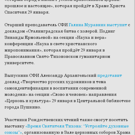
прошлое и настоящее», которая пройдёт в Храме Христа
Спасителя 29 января.
Старший преподаватель СФИ
Галина Муравник
выступит
с
докладом «Сталинградская битва с холерой. Подвиг
Зинаиды Ермольевой» на секции «Наука и вера»
конференции «Наука в свете христианского
миропонимания», которая пройдёт 29 января в
Православном Свято-Тихоновском гуманитарном
университете.
Выпускник СФИ Александр Архангельский
представит
доклад «Творчество русских художников и тема
самоидентификации в воспитании современной
молодежи» на секции «Слово и человек» направления
«Церковь и культура» 29 января в Центральной библиотеке
города Пушкино.
Участники Рождественских чтений также смогут посетить
выставку
«Время Святителя Тихона: “Устрояйте духовные
союзы”»
, организованную в Зале церковных соборов Храма