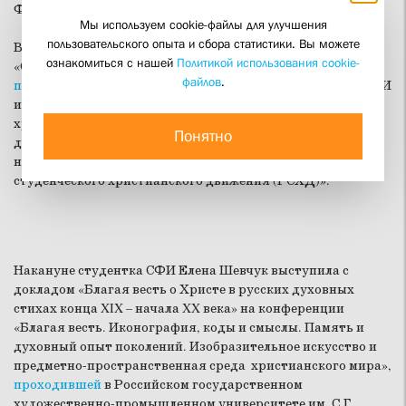
Филаретовского института.
Мы используем cookie-файлы для улучшения
пользовательского опыта и сбора статистики. Вы можете
В первый день работы форума на конференции
ознакомиться с нашей
Политикой использования cookie-
«Старчество. Опыт руководства ко спасению в ХХ веке»,
файлов
.
проходившей
в Храме Христа Спасителя, выпускница СФИ
и автор монографии об истории Русского студенческого
христианского движения Ульяна Гутнер представила
Понятно
доклад «Протоиерей Сергий Четвериков, исследователь и
носитель традиций старчества, как пастырь Русского
студенческого христианского движения (РСХД)».
Накануне студентка СФИ Елена Шевчук выступила с
докладом «Благая весть о Христе в русских духовных
стихах конца XIX – начала XX века» на конференции
«Благая весть. Иконография, коды и смыслы. Память и
духовный опыт поколений. Изобразительное искусство и
предметно-пространственная среда христианского мира»,
проходившей
в Российском государственном
художественно-промышленном университете им. С.Г.