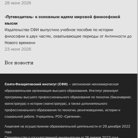
28 июля 2026
«Путеводитель» к основным идеям мировой философской
мысли
Издательство СФИ выпустило учебное пособие по истории
философии в двух частях, охватывающее периоды от Античности до
Нового времени
23 июля 2026
Все новости
Свято-Филаретовский институт (СФИ)
— автономная некоммерческая
образовательная организация высшего образования. Институт реализует
программы высшего профессионального образования по теологии (бакалавриат,
магистратура) и истории (магистратура), а также дополнительного
профессионального образования по теологии, религиоведению, истории и
социальной работе. Учредитель: РОО «Сретение».
Лицензия на осуществление образовательной деятельности от 29 декабря 2022
года
Свидетельство о государственной аккредитации от 26 января 2023 года