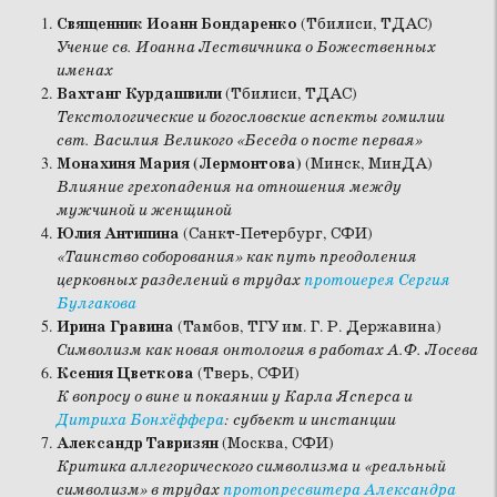
Священник Иоанн Бондаренко
(Тбилиси, ТДАС)
Учение св. Иоанна Лествичника о Божественных
именах
Вахтанг Курдашвили
(Тбилиси, ТДАС)
Текстологические и богословские аспекты гомилии
свт. Василия Великого «Беседа о посте первая»
Монахиня Мария (Лермонтова)
(Минск, МинДА)
Влияние грехопадения на отношения между
мужчиной и женщиной
Юлия Антипина
(Санкт-Петербург, СФИ)
«Таинство соборования» как путь преодоления
церковных разделений в трудах
протоиерея Сергия
Булгакова
Ирина Гравина
(Тамбов, ТГУ им. Г. Р. Державина)
Символизм как новая онтология в работах А.Ф. Лосева
Ксения Цветкова
(Тверь, СФИ)
К вопросу о вине и покаянии у Карла Ясперса и
Дитриха Бонхёффера
: субъект и инстанции
Александр Тавризян
(Москва, СФИ)
Критика аллегорического символизма и «реальный
символизм» в трудах
протопресвитера Александра