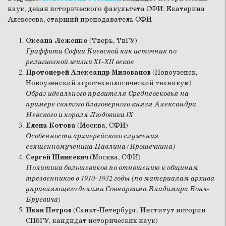
наук, декан исторического факультета СФИ; Екатерина
Алексеева, старший преподаватель СФИ
Оксана Леженко
(Тверь, ТвГУ)
Граффити Софии Киевской как источник по
религиозной жизни XI–XII веков
Протоиерей Александр Милованов
(Новоузенск,
Новоузенский агротехнологический техникум)
Образ идеального правителя Средневековья на
примере святого благоверного князя Александра
Невского и короля Людовика IX
Елена Котова
(Москва, СФИ)
Особенности архиерейского служения
священномученика Павлина (Крошечкина)
Сергей Шинкевич
(Москва, СФИ)
Политика большевиков по отношению к общинам
трезвенников в 1910–1932 годы (по материалам архива
управляющего делами Совнаркома Владимира Бонч-
Бруевича)
Иван Петров
(Санкт-Петербург, Институт истории
СПбГУ, кандидат исторических наук)