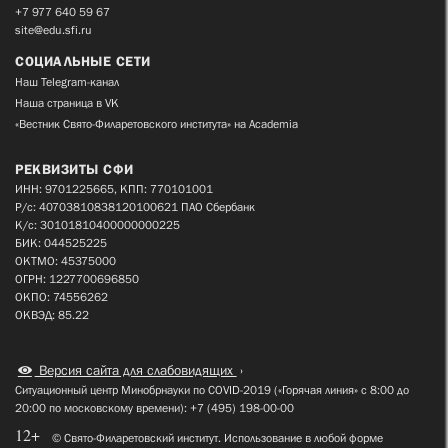
+7 977 640 59 67
site@edu.sfi.ru
СОЦИАЛЬНЫЕ СЕТИ
Наш Telegram-канал
Наша страница в VK
«Вестник Свято-Филаретовского института» на Academia
РЕКВИЗИТЫ СФИ
ИНН: 9701225665, КПП: 770101001
Р/с: 40703810838120100621 ПАО Сбербанк
К/с: 30101810400000000225
БИК: 044525225
ОКТМО: 45375000
ОГРН: 1227700696850
ОКПО: 74556262
ОКВЭД: 85.22
Версия сайта для слабовидящих
Ситуационный центр Минобрнауки по COVID-2019 («Горячая линия» с 8:00 до
20:00 по московскому времени): +7 (495) 198-00-00
12+
© Свято-Филаретовский институт. Использование в любой форме