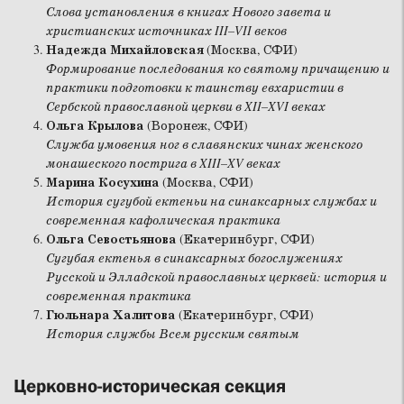
Слова установления в книгах Нового завета и
христианских источниках III–VII веков
Надежда Михайловская
(Москва, СФИ)
Формирование последования ко святому причащению и
практики подготовки к таинству евхаристии в
Сербской православной церкви в XII–XVI веках
Ольга Крылова
(Воронеж, СФИ)
Служба умовения ног в славянских чинах женского
монашеского пострига в XIII–XV веках
Марина Косухина
(Москва, СФИ)
История сугубой ектеньи на синаксарных службах и
современная кафолическая практика
Ольга Севостьянова
(Екатеринбург, СФИ)
Сугубая ектенья в синаксарных богослужениях
Русской и Элладской православных церквей: история и
современная практика
Гюльнара Халитова
(Екатеринбург, СФИ)
История службы Всем русским святым
Церковно-историческая секция