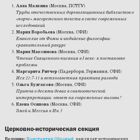
Алла Малкина
(Москва, ПСТГУ)
Труды отечественных дореволюционных библеистов о
«порче» масоретского текста в свете современных
исследований
Мария Воробьева
(Москва, СФИ)
Евангелие от Фомы и индийские философии:
сравнительный ракурс
Мария Максимова
(Москва, СФИ)
Чтение Священного писания в I веке: к постановке
проблемы
Маргарита Ритчер
(Падерборн, Германия, СФИ)
Исх 21:7-11 и ветхозаветная практика развода
Ольга Булгакова
(Москва, СФИ)
Притча о десяти девах в святоотеческой
интерпретации: ответ на современные вызовы?
Елена Осипова
(Москва, СФИ)
Змей и Мессия в Ин 3
Церковно-историческая секция
Ведущие:
Константин Обозный
, кандидат исторических