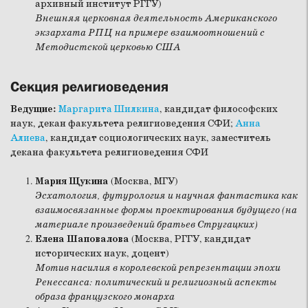
архивный институт РГГУ)
Внешняя церковная деятельность Американского
экзархата РПЦ на примере взаимоотношений с
Методистской церковью США
Секция религиоведения
Ведущие:
Маргарита Шилкина
, кандидат философских
наук, декан факультета религиоведения СФИ;
Анна
Алиева
, кандидат социологических наук, заместитель
декана факультета религиоведения СФИ
Мария Щукина
(Москва, МГУ)
Эсхатология, футурология и научная фантастика как
взаимосвязанные формы проектирования будущего (на
материале произведений братьев Стругацких)
Елена Шаповалова
(Москва, РГГУ, кандидат
исторических наук, доцент)
Мотив насилия в королевской репрезентации эпохи
Ренессанса: политический и религиозный аспекты
образа французского монарха