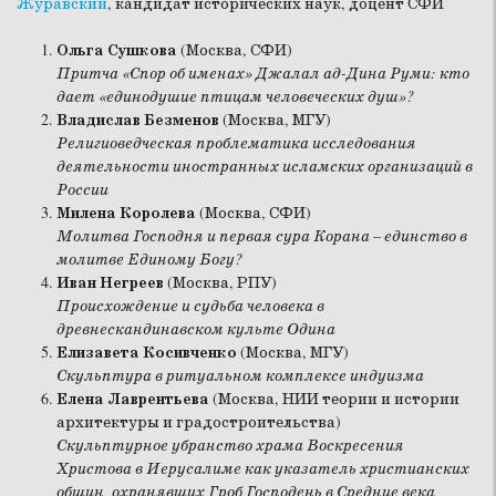
Журавский
, кандидат исторических наук, доцент СФИ
Ольга Сушкова
(Москва, СФИ)
Притча «Спор об именах» Джалал ад-Дина Руми: кто
дает «единодушие птицам человеческих душ»?
Владислав Безменов
(Москва, МГУ)
Религиоведческая проблематика исследования
деятельности иностранных исламских организаций в
России
Милена Королева
(Москва, СФИ)
Молитва Господня и первая сура Корана – единство в
молитве Единому Богу?
Иван Негреев
(Москва, РПУ)
Происхождение и судьба человека в
древнескандинавском культе Одина
Елизавета Косивченко
(Москва, МГУ)
Скульптура в ритуальном комплексе индуизма
Елена Лаврентьева
(Москва, НИИ теории и истории
архитектуры и градостроительства)
Скульптурное убранство храма Воскресения
Христова в Иерусалиме как указатель христианских
общин, охранявших Гроб Господень в Средние века