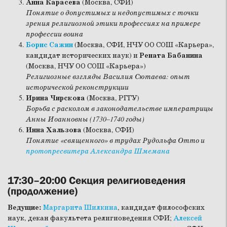
Анна Карасева
(Москва, СФИ)
Понятие о допустимых и недопустимых с точки
зрения религиозной этики профессиях на примере
профессии воина
Борис Сажин
(Москва, СФИ, НЧУ ОО СОШ «Карьера»,
кандидат исторических наук) и
Рената Бабанина
(Москва, НЧУ ОО СОШ «Карьера»)
Религиозные взгляды Василия Сютаева: опыт
исторической реконструкции
Ирина Чирскова
(Москва, РГГУ)
Борьба с расколом в законодательстве императрицы
Анны Иоанновны (1730–1740 годы)
Инна Хальзова
(Москва, СФИ)
Понятие «священного» в трудах Рудольфа Отто и
протопресвитера Александра Шмемана
17:30–20:00 Секция религиоведения
(продолжение)
Ведущие:
Маргарита Шилкина
, кандидат философских
наук, декан факультета религиоведения СФИ;
Алексей