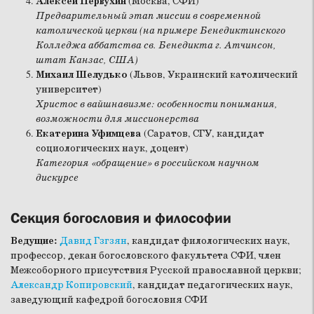
Алексей Первухин
(Москва, СФИ)
Предварительный этап миссии в современной
католической церкви (на примере Бенедиктинского
Колледжа аббатства св. Бенедикта г. Атчинсон,
штат Канзас, США)
Михаил Шелудько
(Львов, Украинский католический
университет)
Христос в вайшнавизме: особенности понимания,
возможности для миссионерства
Екатерина Уфимцева
(Саратов, СГУ, кандидат
социологических наук, доцент)
Категория «обращение» в российском научном
дискурсе
Секция богословия и философии
Ведущие:
Давид Гзгзян
, кандидат филологических наук,
профессор, декан богословского факультета СФИ, член
Межсоборного присутствия Русской православной церкви;
Александр Копировский
, кандидат педагогических наук,
заведующий кафедрой богословия СФИ