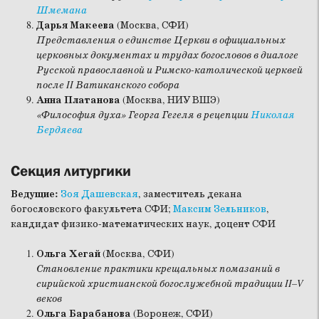
Шмемана
Дарья Макеева
(Москва, СФИ)
Представления о единстве Церкви в официальных
церковных документах и трудах богословов в диалоге
Русской православной и Римско-католической церквей
после II Ватиканского собора
Анна Платанова
(Москва, НИУ ВШЭ)
«Философия духа» Георга Гегеля в рецепции
Николая
Бердяева
Секция литургики
Ведущие:
Зоя Дашевская
, заместитель декана
богословского факультета СФИ;
Максим Зельников
,
кандидат физико-математических наук, доцент СФИ
Ольга Хегай
(Москва, СФИ)
Становление практики крещальных помазаний в
сирийской христианской богослужебной традиции II–V
веков
Ольга Барабанова
(Воронеж, СФИ)