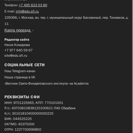
Телефон:
+7 495 623 03 80
E-mail:
info@edu.sfi.ru
105066, г. Москва, вн. тер. г. муниципальный округ Басманный, пер. Токмаков, д.
11
Карта проезда
Редактор сайта
Нелля Комарова
+7 977 640 59 67
site@edu.sfi.ru
СОЦИАЛЬНЫЕ СЕТИ
Наш Telegram-канал
Наша страница в VK
«Вестник Свято-Филаретовского института» на Academia
РЕКВИЗИТЫ СФИ
ИНН: 9701225665, КПП: 770101001
Р/с: 40703810838120100621 ПАО Сбербанк
К/с: 30101810400000000225
БИК: 044525225
ОКТМО: 45375000
ОГРН: 1227700696850