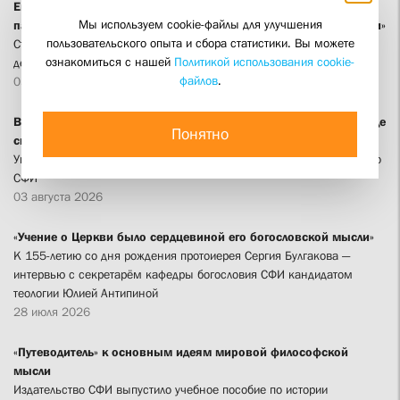
Епископ Россошанский и Острогожский Дионисий: «Хранить
Мы используем cookie-файлы для улучшения
память о новомучениках значит находиться в единстве с ними»
пользовательского опыта и сбора статистики. Вы можете
Студенты и выпускники СФИ приняли участие в вечере памяти
ознакомиться с нашей
Политикой использования cookie-
десяти воронежских новомучеников
файлов
.
05 августа 2026
Вышел сборник песнопений божественной литургии в переводе
Понятно
священника Георгия Кочеткова
Уникальный нотный сборник подготовило и выпустило издательство
СФИ
03 августа 2026
«Учение о Церкви было сердцевиной его богословской мысли»
К 155-летию со дня рождения протоиерея Сергия Булгакова —
интервью с секретарём кафедры богословия СФИ кандидатом
теологии Юлией Антипиной
28 июля 2026
«Путеводитель» к основным идеям мировой философской
мысли
Издательство СФИ выпустило учебное пособие по истории