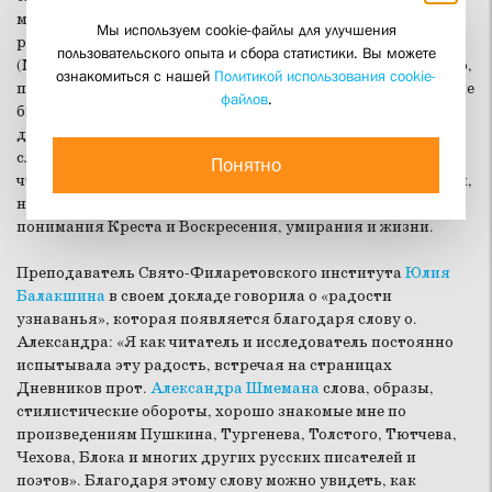
мировоззрении
о. Александра Шмемана
, которые подчас
Мы используем cookie-файлы для улучшения
рушат устоявшиеся стереотипы. Так, иг. Петр
пользовательского опыта и сбора статистики. Вы можете
(Мещеринов) в своем сообщении показал, что о. Александр,
ознакомиться с нашей
Политикой использования cookie-
порой резко обличавший подмены и искажения, никогда не
файлов
.
был против самого монашества. Ключевой темой многих
докладов была радость в библейском понимании этого
слова. Библеист и переводчик Михаил Селезнев отметил,
Понятно
что радость у о. Александра была не только Божьим даром,
но и личным выбором. Это особенно важно в свете
понимания Креста и Воскресения, умирания и жизни.
Преподаватель Свято-Филаретовского института
Юлия
Балакшина
в своем докладе говорила о «радости
узнаванья», которая появляется благодаря слову о.
Александра: «Я как читатель и исследователь постоянно
испытывала эту радость, встречая на страницах
Дневников прот.
Александра Шмемана
слова, образы,
стилистические обороты, хорошо знакомые мне по
произведениям Пушкина, Тургенева, Толстого, Тютчева,
Чехова, Блока и многих других русских писателей и
поэтов». Благодаря этому слову можно увидеть, как