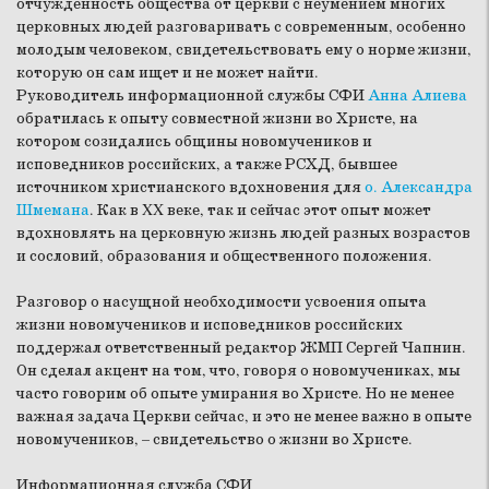
отчужденность общества от церкви с неумением многих
церковных людей разговаривать с современным, особенно
молодым человеком, свидетельствовать ему о норме жизни,
которую он сам ищет и не может найти.
Руководитель информационной службы СФИ
Анна Алиева
обратилась к опыту совместной жизни во Христе, на
котором созидались общины новомучеников и
исповедников российских, а также РСХД, бывшее
источником христианского вдохновения для
о. Александра
Шмемана
. Как в XX веке, так и сейчас этот опыт может
вдохновлять на церковную жизнь людей разных возрастов
и сословий, образования и общественного положения.
Разговор о насущной необходимости усвоения опыта
жизни новомучеников и исповедников российских
поддержал ответственный редактор ЖМП Сергей Чапнин.
Он сделал акцент на том, что, говоря о новомучениках, мы
часто говорим об опыте умирания во Христе. Но не менее
важная задача Церкви сейчас, и это не менее важно в опыте
новомучеников, – свидетельство о жизни во Христе.
Информационная служба СФИ