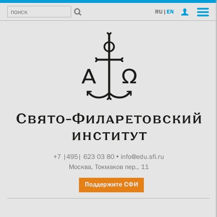
RU
|
EN
+7 |495| 623 03 80
•
info@edu.sfi.ru
Москва, Токмаков пер., 11
Поддержите СФИ