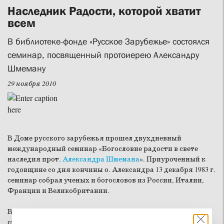
Наследник Радости, которой хватит
всем
В библиотеке-фонде «Русское Зарубежье» состоялся
семинар, посвященный протоиерею Александру
Шмеману
29 ноября 2010
В Доме русского зарубежья прошел двухдневный
международный семинар «Богословие радости в свете
наследия прот.
Александра Шмемана
». Приуроченный к
годовщине со дня кончины о. Александра 13 декабря 1983 г.
семинар собрал ученых и богословов из России, Италии,
Франции и Великобритании.
Встреча началась с краткой молитвы об о. Александре. В
своих докладах участники семинара рассказывали о