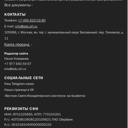
Все документы
КОНТАКТЫ
Телефон:
+7 495 623 03 80
E-mail:
info@edu.sfi.ru
105066, г. Москва, вн. тер. г. муниципальный округ Басманный, пер. Токмаков, д.
11
Карта проезда
Редактор сайта
Нелля Комарова
+7 977 640 59 67
site@edu.sfi.ru
СОЦИАЛЬНЫЕ СЕТИ
Наш Telegram-канал
Наша страница в VK
«Вестник Свято-Филаретовского института» на Academia
РЕКВИЗИТЫ СФИ
ИНН: 9701225665, КПП: 770101001
Р/с: 40703810838120100621 ПАО Сбербанк
К/с: 30101810400000000225