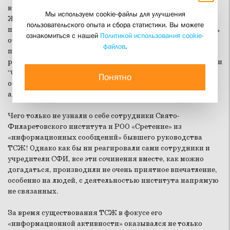
выступало бывшее руководство ТСЖ «Покровка 29».
Мы используем cookie-файлы для улучшения
Желая всеми правдами и неправдами завладеть
пользовательского опыта и сбора статистики. Вы можете
помещениями, которые занимает институт, и не стесняясь
ознакомиться с нашей
Политикой использования cookie-
открыто заявлять о своих намерениях, бывший
файлов
.
председатель ТСЖ неустанно распространяла клевету в
разной форме: от смешных баек вроде того, что «работники
“Сретенья” сломали детскую площадку», до оголтелых
Понятно
обвинений в криминальной деятельности и «угрозах в
адрес проживающих в доме граждан».
Чего только не узнали о себе сотрудники Свято-
Филаретовского института и РОО «Сретение» из
«информационных сообщений» бывшего руководства
ТСЖ! Однако как бы ни реагировали сами сотрудники и
учредители СФИ, все эти сочинения вместе, как можно
догадаться, производили не очень приятное впечатление,
особенно на людей, с деятельностью института напрямую
не связанных.
За время существования ТСЖ в фокусе его
«информационной активности» оказывался не только