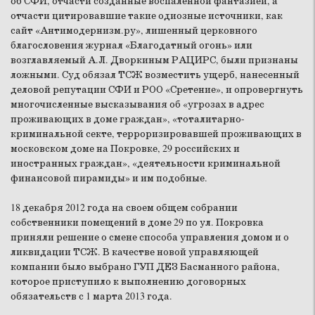
об СФИ, отчасти созданные воспаленной фантазией, а
отчасти цитировавшие такие одиозные источники, как
сайт «Антимодернизм.ру», лишенный церковного
благословения журнал «Благодатный огонь» или
возглавляемый А.Л. Дворкиным РАЦИРС, были признаны
ложными. Суд обязал ТСЖ возместить ущерб, нанесенный
деловой репутации СФИ и РОО «Сретение», и опровергнуть
многочисленные высказывания об «угрозах в адрес
проживающих в доме граждан», «тоталитарно-
криминальной секте, терроризировавшей проживающих в
московском доме на Покровке, 29 российских и
иностранных граждан», «деятельности криминальной
финансовой пирамиды» и им подобные.
18 декабря 2012 года на своем общем собрании
собственники помещений в доме 29 по ул. Покровка
приняли решение о смене способа управления домом и о
ликвидации ТСЖ. В качестве новой управляющей
компании было выбрано ГУП ДЕЗ Басманного района,
которое приступило к выполнению договорных
обязательств с 1 марта 2013 года.