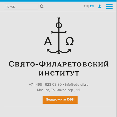
RU
|
EN
+7 |495| 623 03 80
•
info@edu.sfi.ru
Москва, Токмаков пер., 11
Поддержите СФИ