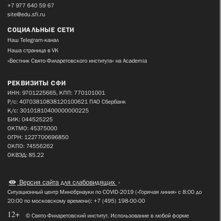
+7 977 640 59 67
site@edu.sfi.ru
СОЦИАЛЬНЫЕ СЕТИ
Наш Telegram-канал
Наша страница в VK
«Вестник Свято-Филаретовского института» на Academia
РЕКВИЗИТЫ СФИ
ИНН: 9701225665, КПП: 770101001
Р/с: 40703810838120100621 ПАО Сбербанк
К/с: 30101810400000000225
БИК: 044525225
ОКТМО: 45375000
ОГРН: 1227700696850
ОКПО: 74556262
ОКВЭД: 85.22
Версия сайта для слабовидящих
Ситуационный центр Минобрнауки по COVID-2019 («Горячая линия» с 8:00 до
20:00 по московскому времени): +7 (495) 198-00-00
12+
© Свято-Филаретовский институт. Использование в любой форме