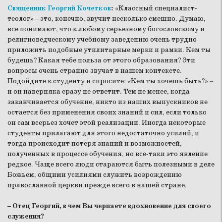
Священник Георгий Кочетков
:
«Классный специалист-
теолог» – это, конечно, звучит несколько смешно. Думаю,
все понимают, что к любому серьезному богословскому и
религиоведческому учебному заведению очень трудно
приложить подобные утилитарные мерки и рамки. Кем ты
будешь? Какая тебе польза от этого образования? Эти
вопросы очень странно звучат в нашем контексте.
Подойдите к студенту и спросите: «Кем ты хочешь быть?» –
и он наверняка сразу не ответит. Тем не менее, когда
заканчивается обучение, никто из наших выпускников не
остается без применения своих знаний и сил, если только
он сам всерьез хочет этой реализации. Иногда некоторые
студенты прилагают для этого недостаточно усилий, и
тогда происходит потеря знаний и возможностей,
полученных в процессе обучения, но все-таки это явление
редкое. Чаще всего люди стараются быть полезными в деле
Божьем, общими усилиями служить возрождению
православной церкви прежде всего в нашей стране.
– Отец Георгий, в чем Вы черпаете вдохновение для своего
служения?