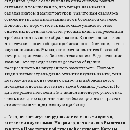
студентов, у нас с самого начала была система разных
ступеней, в том числе и то, что теперь называется
бакалавриатом и магистратурой. Так что нам оказалось
совсем не трудно присоединиться к болонской системе.
Конечно, по мере того, как мы больше узнаем об этом
опыте, мы подтягиваем свой учебный план к современным
требованиям высшего образования. Единственное, в чем
мы отстаем – но это общая проблема по всей стране, – это в
изучении языков. Мы еще не излечились от тех болезней,
которые принесла с собой советская эпоха. Ведь незнание
языков – это прежде всего недостаток общения,
настроенность на внутреннюю замкнутость. Поэтому
люди в нашей стране давно отвыкли изучать языки, хотя
поэтому же на их изучение с радостью набрасывается
молодежь и подчас достигает здесь больших успехов. Но
для старшего поколения (а в нашем институте учатся как
очень молодые люди, так и люди более зрелого возраста)
это составляет определенную проблему.
– Сегодня институт сотрудничает со многими вузами,
светскими и духовными. Например, не так давно Вы читали
лекцию в Новокузнецкой духовной семинарии. Каковы