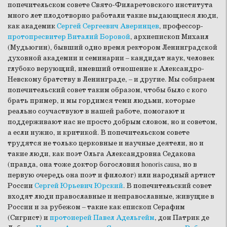
попечительском совете Свято-Филаретовского института
много лет плодотворно работали такие выдающиеся люди,
как академик
Сергей Сергеевич Аверинцев
, профессор-
протопресвитер Виталий Боровой
, архиепископ Михаил
(Мудьюгин), бывший одно время ректором Ленинградской
духовной академии и семинарии – кандидат наук, человек
глубоко верующий, имевший отношение к Александро-
Невскому братству в Ленинграде, – и другие. Мы собираем
попечительский совет таким образом, чтобы было с кого
брать пример, и мы гордимся теми людьми, которые
реально соучаствуют в нашей работе, помогают и
поддерживают нас не просто добрым словом, но и советом,
а если нужно, и критикой. В попечительском совете
трудятся не только церковные и научные деятели, но и
такие люди, как поэт Ольга Александровна Седакова
(правда, она тоже доктор богословия honoris causa, но в
первую очередь она поэт и филолог) или народный артист
России
Сергей Юрьевич Юрский
. В попечительский совет
входят люди православные и неправославные, живущие в
России и за рубежом – такие как епископ Серафим
(Сигрист) и
протоиерей Павел Адельгейм
, дон Патрик де