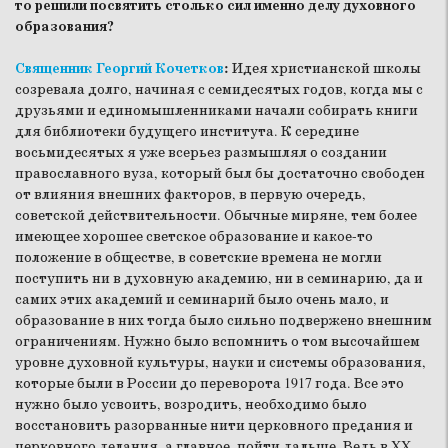
то решили посвятить столько сил именно делу духовного
образования?
Священник Георгий Кочетков
:
Идея христианской школы
созревала долго, начиная с семидесятых годов, когда мы с
друзьями и единомышленниками начали собирать книги
для библиотеки будущего института. К середине
восьмидесятых я уже всерьез размышлял о создании
православного вуза, который был бы достаточно свободен
от влияния внешних факторов, в первую очередь,
советской действительности. Обычные миряне, тем более
имеющее хорошее светское образование и какое-то
положение в обществе, в советские времена не могли
поступить ни в духовную академию, ни в семинарию, да и
самих этих академий и семинарий было очень мало, и
образование в них тогда было сильно подвержено внешним
ограничениям. Нужно было вспомнить о том высочайшем
уровне духовной культуры, науки и системы образования,
которые были в России до переворота 1917 года. Все это
нужно было усвоить, возродить, необходимо было
восстановить разорванные нити церковного предания и
церковного делания, а главное, пойти дальше. Ведь в XX