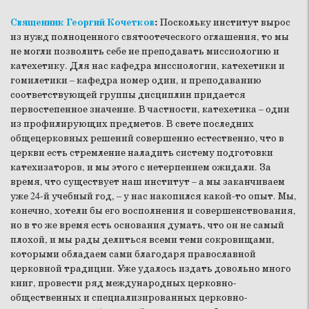
Священник Георгий Кочетков
:
Поскольку институт вырос
из нужд полноценного святоотеческого оглашения, то мы
не могли позволить себе не преподавать миссиологию и
катехетику. Для нас кафедра миссиологии, катехетики и
гомилетики – кафедра номер один, и преподаванию
соответствующей группы дисциплин придается
первостепенное значение. В частности, катехетика – один
из профилирующих предметов. В свете последних
общецерковных решений совершенно естественно, что в
церкви есть стремление наладить систему подготовки
катехизаторов, и мы этого с нетерпением ожидали. За
время, что существует наш институт – а мы заканчиваем
уже 24-й учебный год, – у нас накопился какой-то опыт. Мы,
конечно, хотели бы его восполнения и совершенствования,
но в то же время есть основания думать, что он не самый
плохой, и мы рады делиться всеми теми сокровищами,
которыми обладаем сами благодаря православной
церковной традиции. Уже удалось издать довольно много
книг, провести ряд международных церковно-
общественных и специализированных церковно-