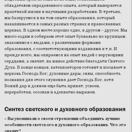
обладателем определенного опыта, который выверяется
практикой жизни и научными разработками. В-третьих,
мы базируемся и на том опыте образования, который
накапливается в самых разных странах и православных
церквах. В одном месте хорошо одно, в другом – другое. Мы
много ездим и собираем этот опыт буквально по крупицам:
знакомимся с людьми, с различными формами
образования, с соответствующими изданиями и т.п. И
прежде всего, мы опираемся на опыт людей с верующими
сердцами, а значит, на живое действие благодати Святого
Духа. В конце концов, катехизаторов готовит и посылает в
церковь Господь Бог; духовные дары, силы, способность
познания для этого служения дает Господь Бог, хотя
Божий дар и должен еще быть принят, усвоен,
переработан, осознан и адекватно выражен.
Синтез светского и духовного образования
– Вы упоминали о своем стремлении объединить лучшие
особенности светского и духовного образования. Что это
значит?