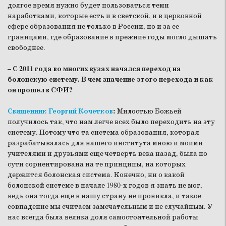
долгое время нужно будет пользоваться теми
наработками, которые есть и в светской, и в церковной
сфере образования не только в России, но и за ее
границами, где образование в прежние годы могло дышать
свободнее.
– С 2011 года во многих вузах начался переход на
болонскую систему. В чем значение этого перехода и как
он прошел в СФИ?
Священник Георгий Кочетков
:
Милостью Божьей
получилось так, что нам легче всех было переходить на эту
систему. Потому что та система образования, которая
разрабатывалась для нашего института мною и моими
учителями и друзьями еще четверть века назад, была по
сути сориентирована на те принципы, на которых
держится болонская система. Конечно, ни о какой
болонской системе в начале 1980-х годов я знать не мог,
ведь она тогда еще в нашу страну не проникла, и такое
совпадение мы считаем замечательным и не случайным. У
нас всегда была велика доля самостоятельной работы