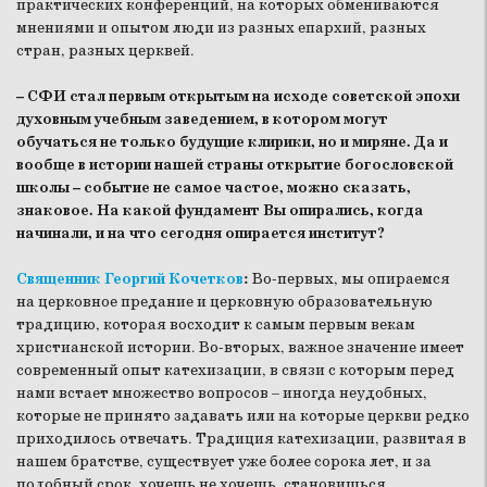
практических конференций, на которых обмениваются
мнениями и опытом люди из разных епархий, разных
стран, разных церквей.
– СФИ стал первым открытым на исходе советской эпохи
духовным учебным заведением, в котором могут
обучаться не только будущие клирики, но и миряне. Да и
вообще в истории нашей страны открытие богословской
школы – событие не самое частое, можно сказать,
знаковое. На какой фундамент Вы опирались, когда
начинали, и на что сегодня опирается институт?
Священник Георгий Кочетков
:
Во-первых, мы опираемся
на церковное предание и церковную образовательную
традицию, которая восходит к самым первым векам
христианской истории. Во-вторых, важное значение имеет
современный опыт катехизации, в связи с которым перед
нами встает множество вопросов – иногда неудобных,
которые не принято задавать или на которые церкви редко
приходилось отвечать. Традиция катехизации, развитая в
нашем братстве, существует уже более сорока лет, и за
подобный срок, хочешь не хочешь, становишься