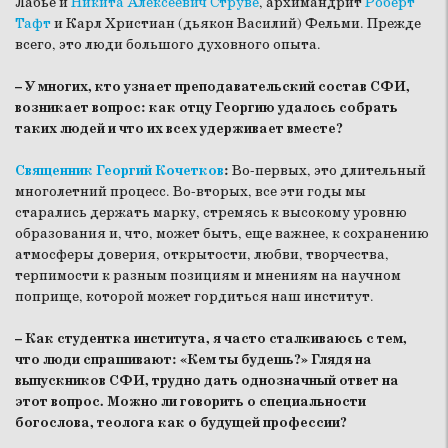
Лабье и
Никита Алексеевич Струве
, архимандрит
Роберт
Тафт
и Карл Христиан (дьякон Василий) Фельми. Прежде
всего, это люди большого духовного опыта.
– У многих, кто узнает преподавательский состав СФИ,
возникает вопрос: как отцу Георгию удалось собрать
таких людей и что их всех удерживает вместе?
Священник Георгий Кочетков
:
Во-первых, это длительный
многолетний процесс. Во-вторых, все эти годы мы
старались держать марку, стремясь к высокому уровню
образования и, что, может быть, еще важнее, к сохранению
атмосферы доверия, открытости, любви, творчества,
терпимости к разным позициям и мнениям на научном
поприще, которой может гордиться наш институт.
– Как студентка института, я часто сталкиваюсь с тем,
что люди спрашивают: «Кем ты будешь?» Глядя на
выпускников СФИ, трудно дать однозначный ответ на
этот вопрос. Можно ли говорить о специальности
богослова, теолога как о будущей профессии?