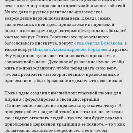
веке во всем мире произошло чрезвычайно много событий.
Много дало и русское религиозно-философское
возрождение первой половины века. Плеяда самых
значительных имен здесь принадлежит к парижской
школе, в нее входят люди, которые объединялись большей
частью вокруг Свято-Сергиевского православного
богословского института, вокруг
отца Сергия Булгакова
, а
также вокруг
Николая Александровича Бердяева
и других.
Эту традицию нужно восстанавливать и прилагать к
современной жизни. Духовное образование нужно, чтобы
жить по-православному, чтобы передавать свою веру,
чтобы преодолеть «заговор молчания» православных о
православии, а без образования сделать это невозможно.
Позже идею создания высшей христианской школы для
мирян я сформулировал в своей диссертации
«Таинственное введение в православную катехетику». В
процессе работы над этой темой мне стало ясно, что если
как следует оглашать людей – так что они будут реально
приобщены к церковной традиции в ее полноте, – то у них
обязательно возникнет потребность в том, чтобы