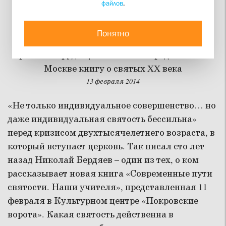
файлов
.
Учителя святости
Понятно
Преображенское братство и Ассоциации
христиан трудящихся Италии представили в
Москве книгу о святых XX века
13 февраля 2014
«Не только индивидуальное совершенство… но
даже индивидуальная святость бессильна»
перед кризисом двухтысячелетнего возраста, в
который вступает церковь. Так писал сто лет
назад Николай Бердяев – один из тех, о ком
рассказывает новая книга «Современные пути
святости. Наши учителя», представленная 11
февраля в Культурном центре «Покровские
ворота». Какая святость действенна в