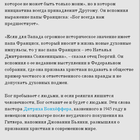
которое не может быть только моим», но в котором
инициатива всегда принадлежит Другому. Он вспомнил
выражение папы Франциска: «Бог всегда нам
предшествует».
«Если для Запада огромное историческое значение имеет
папа Франциск, который вносит в жизнь новые духовные
импульсы, то у нас папа Франциск – это Наталья
Дмитриевна Солженицына», – сказал отец Георгий. Он
вспомнил о ее недавнем выступлении в Федеральном
собрании, где она призвала христиан подавать в обществе
пример честного и ответственного слова правды и не
допускать духовных подмен.
Бог пребывает с людьми, и если религия лишится
человечности, Бог оставит ее и будет с людьми. Эти слова
пастора
Дитриха Бонхёффера
, казненного в 1945 году в
немецком концлагере после неудачного покушения на
Гитлера, напомнил Джованни Бьянки, размышляя о
призвании христиан в современном мире.