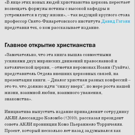
«В лице этих новых людей христианства церковь перестает
возвещать формулы истины с высокой кафедры и
устремляется в гущу жизни», – так ведущий круглого стола
профессор Свято-Филаретовского института
Давид Гзгзян
представил тех, о ком рассказывает издание.
Главное открытие христианства
«Замечательно, что эта книга вышла совместными
усилиями двух мирянских движений православной и
католической церкви, – отметил иеромонах Иоанн (Гуайта),
представитель Отдела внешних церковных связей, на
презентации книги. – Диалог христиан разных конфессий –
это то, что должно идти “снизу вверх”, по мере роста нашей
жизни, взаимной любви, взаимного уважения,
знакомства».
Инициатива выпустить издание принадлежит сотруднику
АКЛИ Алессандро Коломбо (†2010), рассказал президент
совета АКЛИ провинции Комо Пьеранжело Торричелли.
Проект, который несколько лет назад задумывался как