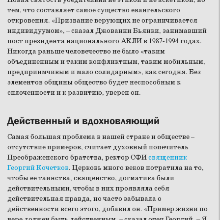
тем, что составляет самое существо евангельского
откровения. «Призвание верующих не ограничивается
индивидуумом», – сказал Джованни Бьянки, занимавший
пост президента национального АКЛИ в 1987-1994 годах.
Никогда раньше человечество не было «таким
объединенным и таким конфликтным, таким мобильным,
предприимчивым и мало солидарным», как сегодня. Без
элементов общины общество будет неспособным к
сплоченности и к развитию, уверен он.
Действенный и вдохновляющий
Самая большая проблема в нашей стране и обществе –
отсутствие примеров, считает духовный попечитель
Преображенского братства, ректор СФИ
священник
Георгий Кочетков
. Церковь много веков потратила на то,
чтобы ее таинства, священство, догматика были
действительными, чтобы в них проявляла себя
действительная правда, но часто забывала о
действенности всего этого, добавил он. «Пример жизни по
вере должен быть действенным, – сказал отец Георгий. – Я