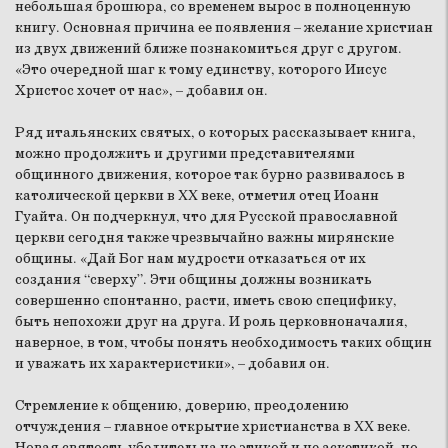
небольшая брошюра, со временем вырос в полноценную
книгу. Основная причина ее появления – желание христиан
из двух движений ближе познакомиться друг с другом.
«Это очередной шаг к тому единству, которого Иисус
Христос хочет от нас», – добавил он.
Ряд итальянских святых, о которых рассказывает книга,
можно продолжить и другими представителями
общинного движения, которое так бурно развивалось в
католической церкви в XX веке, отметил отец Иоанн
Гуайта. Он подчеркнул, что для Русской православной
церкви сегодня также чрезвычайно важны мирянские
общины. «Дай Бог нам мудрости отказаться от их
создания “сверху”. Эти общины должны возникать
совершенно спонтанно, расти, иметь свою специфику,
быть непохожи друг на друга. И роль церковноначалия,
наверное, в том, чтобы понять необходимость таких общин
и уважать их характеристики», – добавил он.
Стремление к общению, доверию, преодолению
отчуждения – главное открытие христианства в XX веке.
Новая святость убедительна не этикой и не аскетикой, но