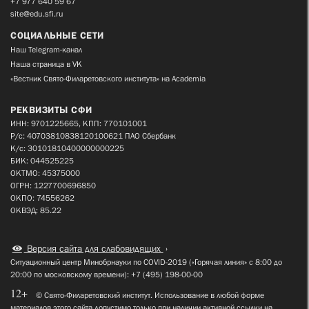
+7 977 640 59 67
site@edu.sfi.ru
СОЦИАЛЬНЫЕ СЕТИ
Наш Telegram-канал
Наша страница в VK
«Вестник Свято-Филаретовского института» на Academia
РЕКВИЗИТЫ СФИ
ИНН: 9701225665, КПП: 770101001
Р/с: 40703810838120100621 ПАО Сбербанк
К/с: 30101810400000000225
БИК: 044525225
ОКТМО: 45375000
ОГРН: 1227700696850
ОКПО: 74556262
ОКВЭД: 85.22
Версия сайта для слабовидящих
Ситуационный центр Минобрнауки по COVID-2019 («Горячая линия» с 8:00 до
20:00 по московскому времени): +7 (495) 198-00-00
12+
© Свято-Филаретовский институт. Использование в любой форме
материалов этого сайта допустимо только при наличии активной ссылки на