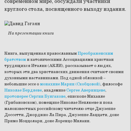
современном мире, обсуждали участники
круглого стола, посвященного выходу издания.
На презентации книги
Книга, выпущенная православным
Преображенским
братством
и католическими Ассоциациями христиан
трудящихся Италии (АКЛИ), рассказывает о людях,
которых эти два христианских движения считают своими
духовными наставниками. Под одной обложкой –
небольшие эссе о
монахине Марии (Скобцовой)
, философе
Николае Бердяеве
, академике
Сергее Аверинцеве
,
протоиерее Сергии Булгакове
, епископе Михаиле
(Грибановском), помещике Николае Неплюеве и пока
малоизвестных российскому читателю отце Джузеппе
Доссетти, Джорджио Ла Пира, Джузеппе Лаццати, доне
Примо Моццолари, доне Лоренцо Милани.