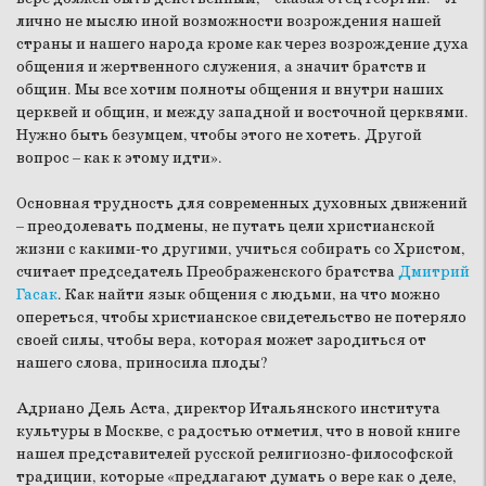
лично не мыслю иной возможности возрождения нашей
страны и нашего народа кроме как через возрождение духа
общения и жертвенного служения, а значит братств и
общин. Мы все хотим полноты общения и внутри наших
церквей и общин, и между западной и восточной церквями.
Нужно быть безумцем, чтобы этого не хотеть. Другой
вопрос – как к этому идти».
Основная трудность для современных духовных движений
– преодолевать подмены, не путать цели христианской
жизни с какими-то другими, учиться собирать со Христом,
считает председатель Преображенского братства
Дмитрий
Гасак
. Как найти язык общения с людьми, на что можно
опереться, чтобы христианское свидетельство не потеряло
своей силы, чтобы вера, которая может зародиться от
нашего слова, приносила плоды?
Адриано Дель Аста, директор Итальянского института
культуры в Москве, с радостью отметил, что в новой книге
нашел представителей русской религиозно-философской
традиции, которые «предлагают думать о вере как о деле,