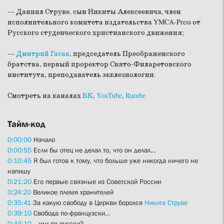
— Даниил Струве, сын Никиты Алексеевича, член
исполнительного комитета издательства YMCA-Press от
Русского студенческого христианского движения;
—
Дмитрий Гасак
, председатель Преображенского
братства, первый проректор Свято-Филаретовского
института, преподаватель экклезиологии.
Смотреть на каналах
ВК
,
YouTube
,
Rutube
Тайм-код
0:00:00
Начало
0:00:55
Если бы отец не делал то, что он делал…
0:10:45
Я был готов к тому, что больше уже никогда ничего не
напишу
0:21:20
Его первые связные из Советской России
0:24:20
Великое племя хранителей
0:35:41
За какую свободу в Церкви боролся
Никита Струве
0:39:10
Свобода по-французски…
0:44:10
…или по-русски?