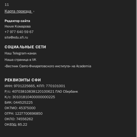
11
Карта проезда
Редактор сайта
Нелля Комарова
+7 977 640 59 67
site@edu.sfi.ru
СОЦИАЛЬНЫЕ СЕТИ
Наш Telegram-канал
Наша страница в VK
«Вестник Свято-Филаретовского института» на Academia
РЕКВИЗИТЫ СФИ
ИНН: 9701225665, КПП: 770101001
Р/с: 40703810838120100621 ПАО Сбербанк
К/с: 30101810400000000225
БИК: 044525225
ОКТМО: 45375000
ОГРН: 1227700696850
ОКПО: 74556262
ОКВЭД: 85.22