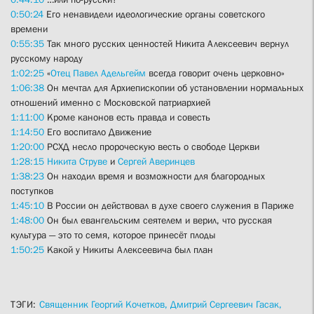
0:50:24
Его ненавидели идеологические органы советского
времени
0:55:35
Так много русских ценностей Никита Алексеевич вернул
русскому народу
1:02:25
«
Отец Павел Адельгейм
всегда говорит очень церковно»
1:06:38
Он мечтал для Архиепископии об установлении нормальных
отношений именно с Московской патриархией
1:11:00
Кроме канонов есть правда и совесть
1:14:50
Его воспитало Движение
1:20:00
РСХД несло пророческую весть о свободе Церкви
1:28:15
Никита Струве
и
Сергей Аверинцев
1:38:23
Он находил время и возможности для благородных
поступков
1:45:10
В России он действовал в духе своего служения в Париже
1:48:00
Он был евангельским сеятелем и верил, что русская
культура — это то семя, которое принесёт плоды
1:50:25
Какой у Никиты Алексеевича был план
ТЭГИ:
Священник Георгий Кочетков,
Дмитрий Сергеевич Гасак,