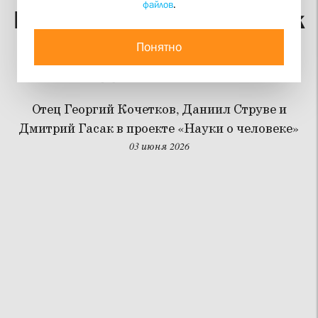
файлов
.
Никита Струве — вестник
русского христианского
Понятно
движения
Отец Георгий Кочетков, Даниил Струве и
Дмитрий Гасак в проекте «Науки о человеке»
03 июня 2026