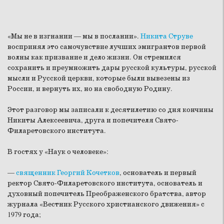
«Мы не в изгнании — мы в послании».
Никита Струве
воспринял это самочувствие лучших эмигрантов первой
волны как призвание и дело жизни. Он стремился
сохранить и преумножить дары русской культуры, русской
мысли и Русской церкви, которые были вывезены из
России, и вернуть их, но на свободную Родину.
Этот разговор мы записали к десятилетию со дня кончины
Никиты Алексеевича, друга и попечителя Свято-
Филаретовского института.
В гостях у «Наук о человеке»:
—
священник Георгий Кочетков
, основатель и первый
ректор Свято-Филаретовского института, основатель и
духовный попечитель Преображенского братства, автор
журнала «Вестник Русского христианского движения» с
1979 года;