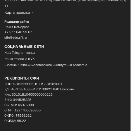
11
Карта проезда
Редактор сайта
Нелля Комарова
+7 977 640 59 67
site@edu.sfi.ru
СОЦИАЛЬНЫЕ СЕТИ
Наш Telegram-канал
Наша страница в VK
«Вестник Свято-Филаретовского института» на Academia
РЕКВИЗИТЫ СФИ
ИНН: 9701225665, КПП: 770101001
Р/с: 40703810838120100621 ПАО Сбербанк
К/с: 30101810400000000225
БИК: 044525225
ОКТМО: 45375000
ОГРН: 1227700696850
ОКПО: 74556262
ОКВЭД: 85.22