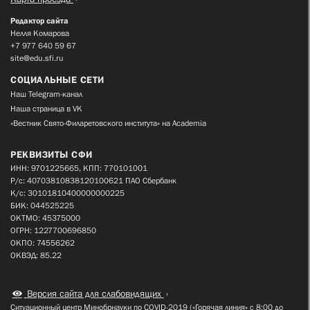
Редактор сайта
Нелля Комарова
+7 977 640 59 67
site@edu.sfi.ru
СОЦИАЛЬНЫЕ СЕТИ
Наш Telegram-канал
Наша страница в VK
«Вестник Свято-Филаретовского института» на Academia
РЕКВИЗИТЫ СФИ
ИНН: 9701225665, КПП: 770101001
Р/с: 40703810838120100621 ПАО Сбербанк
К/с: 30101810400000000225
БИК: 044525225
ОКТМО: 45375000
ОГРН: 1227700696850
ОКПО: 74556262
ОКВЭД: 85.22
Версия сайта для слабовидящих
Ситуационный центр Минобрнауки по COVID-2019 («Горячая линия» с 8:00 до