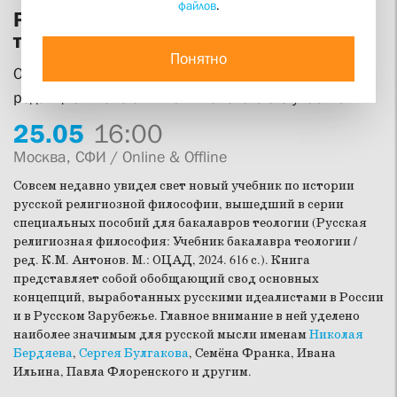
файлов
.
Русская религиозная философия для
теологов
Понятно
Обсуждение учебника для бакалавров теологии под
редакцией Константина Антонова с его участием
25.
05
16:00
Москва, СФИ / Online & Offline
Совсем недавно увидел свет новый учебник по истории
русской религиозной философии, вышедший в серии
специальных пособий для бакалавров теологии (Русская
религиозная философия: Учебник бакалавра теологии /
ред. К.М. Антонов. М.: ОЦАД, 2024. 616 с.). Книга
представляет собой обобщающий свод основных
концепций, выработанных русскими идеалистами в России
и в Русском Зарубежье. Главное внимание в ней уделено
наиболее значимым для русской мысли именам
Николая
Бердяева
,
Сергея Булгакова
, Семёна Франка, Ивана
Ильина, Павла Флоренского и другим.