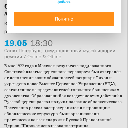
файлов
.
Обновление и обновленчество:
лекарство или яд?
Понятно
Круглый стол к столетию начала обновленческого
раскола
19.
05
18:30
Санкт-Петербург, Государственный музей истории
религии / Online & Offline
В мае 1922 года в Москве в результате поддержанного
Советской властью церковного переворота был отстранён
от исполнения своих обязанностей патриарх Тихон и
учреждено новое Высшее Церковное Управление (ВЦУ),
составленное из представителей лояльного большевикам
духовенства. Образовавшийся вследствие этих действий в
Русской церкви раскол получил название обновленческого.
Постепенно раскол распространился и в провинции:
обновленческие структуры были организованы
практически во всех епархиях Русской Православной
Церкви. Широкое использование термина