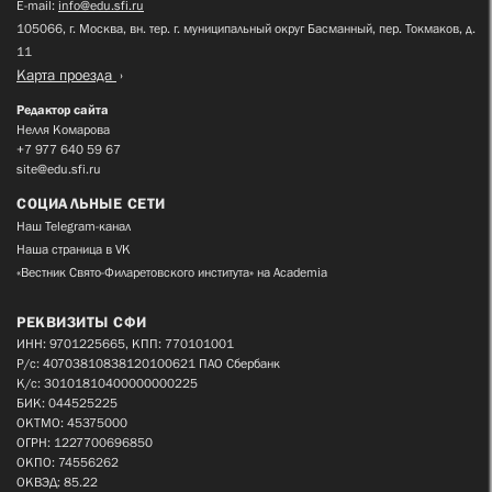
E-mail:
info@edu.sfi.ru
105066, г. Москва, вн. тер. г. муниципальный округ Басманный, пер. Токмаков, д.
11
Карта проезда
Редактор сайта
Нелля Комарова
+7 977 640 59 67
site@edu.sfi.ru
СОЦИАЛЬНЫЕ СЕТИ
Наш Telegram-канал
Наша страница в VK
«Вестник Свято-Филаретовского института» на Academia
РЕКВИЗИТЫ СФИ
ИНН: 9701225665, КПП: 770101001
Р/с: 40703810838120100621 ПАО Сбербанк
К/с: 30101810400000000225
БИК: 044525225
ОКТМО: 45375000
ОГРН: 1227700696850
ОКПО: 74556262
ОКВЭД: 85.22