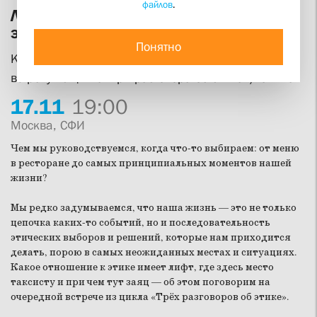
файлов
.
Лифт, таксист и заяц: как мы делаем
этический выбор
Понятно
Клуб «В поисках смысла» приглашает на вторую
встречу из цикла «Три разговора об этике» / Offline
17.
11
19:00
Москва, СФИ
Чем мы руководствуемся, когда что-то выбираем: от меню
в ресторане до самых принципиальных моментов нашей
жизни?
Мы редко задумываемся, что наша жизнь — это не только
цепочка каких-то событий, но и последовательность
этических выборов и решений, которые нам приходится
делать, порою в самых неожиданных местах и ситуациях.
Какое отношение к этике имеет лифт, где здесь место
таксисту и при чем тут заяц — об этом поговорим на
очередной встрече из цикла «Трёх разговоров об этике».