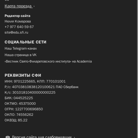
Карта проезда
Редактор сайта
Нелля Комарова
+7 977 640 59 67
site@edu.sfi.ru
СОЦИАЛЬНЫЕ СЕТИ
Наш Telegram-канал
Наша страница в VK
«Вестник Свято-Филаретовского института» на Academia
РЕКВИЗИТЫ СФИ
ИНН: 9701225665, КПП: 770101001
Р/с: 40703810838120100621 ПАО Сбербанк
К/с: 30101810400000000225
БИК: 044525225
ОКТМО: 45375000
ОГРН: 1227700696850
ОКПО: 74556262
ОКВЭД: 85.22
Версия сайта для слабовидящих