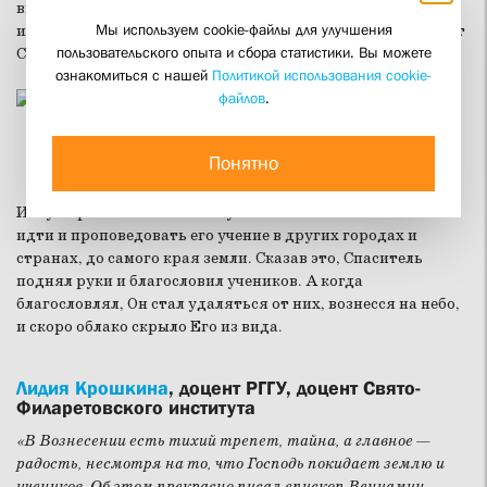
вывел их из города на гору Елеонскую и рассказал им, что
Мы используем cookie-файлы для улучшения
их ждет в будущем. А именно — что совсем скоро их осенит
пользовательского опыта и сбора статистики. Вы можете
Святой Дух.
ознакомиться с нашей
Политикой использования cookie-
файлов
.
Фото: Рублев/Вознесение Христа (1425-1427)
Понятно
Иисус Христос велел своим ученикам после этого события
идти и проповедовать его учение в других городах и
странах, до самого края земли. Сказав это, Спаситель
поднял руки и благословил учеников. А когда
благословлял, Он стал удаляться от них, вознесся на небо,
и скоро облако скрыло Его из вида.
Лидия Крошкина
, доцент РГГУ, доцент Свято-
Филаретовского института
«В Вознесении есть тихий трепет, тайна, а главное —
радость, несмотря на то, что Господь покидает землю и
учеников. Об этом прекрасно писал епископ Вениамин