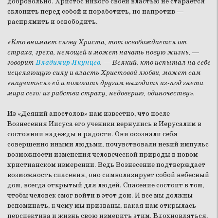
добровольно. Христос никого своей властью не старается
склонить перед собой и поработить, но напротив —
распрямить и освободить.
«Кто внимает слову Христа, тот освобождается от
страха, греха, немощей и может начать новую жизнь,
—
говорит
Владимир Якунцев
.
—
Всякий, кто испытал на себе
исцеляющую силу и власть Христовой любви, может сам
«научиться» ей и помогать другим выходить из-под гнета
мира сего: из рабства страху, недоверию, одиночеству».
Из «Деяний апостолов» нам известно, что после
Вознесения Иисуса его ученики вернулись в Иерусалим в
состоянии надежды и радости. Они осознали себя
совершенно иными людьми, почувствовали некий импульс
возможности изменения человеческой природы в новом
христианском измерении. Ведь Вознесение подтверждает
возможность спасения, оно символизирует собой небесный
дом, всегда открытый для людей. Спасение состоит в том,
чтобы человек смог войти в этот дом. И все мы должны
вспоминать, к чему мы призваны, какая нам открылась
перспектива и жизнь свою измерить этим. Вдохновляться,