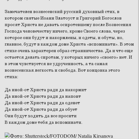
Замечателен вознесенский русский духовный стих, в
котором святые Иоанн Златоуст и Григорий Богослов
просят Христа не давать осиротевшему после Вознесения
Господа человечеству ничего, кроме Своего слова, через
которое они будут и накормлены, и одеты, и обуты, но,
главное, будут в каждом доме Христа «вспоминати». В этом
стихе очень характерен образ странничества. Да и что еще
остается делать сиротам, у которых ничего «своего» нет. И
в этом чувствуется не удрученность, а та самая
вознесенская легкость и свобода. Вот концовка этого
стиха:
Да иной-от Христа ради да накормит
Да иной-от Христа ради да напоит
Да иной-от Христа ради да оденет
Да иной-от Христа ради да обует
Они будут ходить да все просити
В каждом доме тебя да вспоминати.