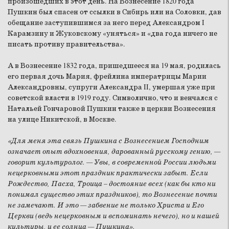
произошедших в этот день. На Вознесение 1820 года
Пушкин был спасен от ссылки в Сибирь или на Соловки, дав
обещание заступившимся за него перед Александром I
Карамзину и Жуковскому «уняться» и «два года ничего не
писать противу правительства».
А в Вознесение 1832 года, пришедшееся на 19 мая, родилась
его первая дочь Мария, фрейлина императрицы Марии
Александровны, супруги Александра II, умершая уже при
советской власти в 1919 году. Символично, что и венчался с
Натальей Гончаровой Пушкин также в церкви Вознесения
на улице Никитской, в Москве.
«Для меня эта связь Пушкина с Вознесением Господним
означает опыт вдохновения, дарованный русскому гению, —
говорит культуролог. — Увы, в современной России людьми
нецерковными этот праздник практически забыт. Если
Рождество, Пасха, Троица – достояние всех (как бы кто ни
понимал существо этих праздников), то Вознесение почти
не замечают. И это — забвение не только Христа и Его
Церкви (ведь нецерковным и вспоминать нечего), но и нашей
культуры, и ее солнца — Пушкина».