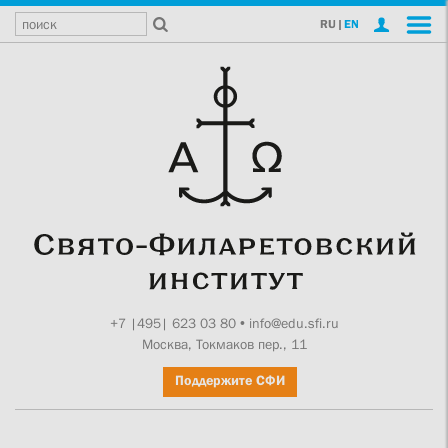
RU
|
EN
+7 |495| 623 03 80
•
info@edu.sfi.ru
Москва, Токмаков пер., 11
Поддержите СФИ