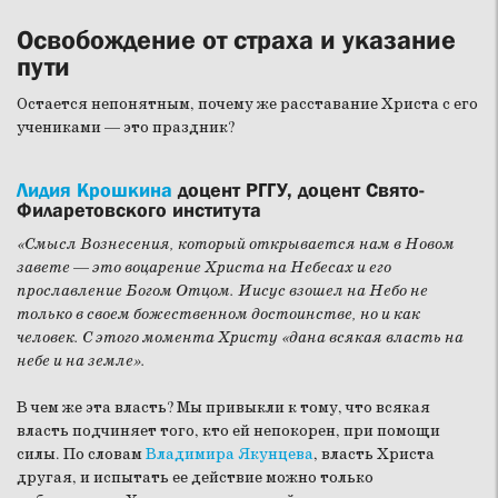
Освобождение от страха и указание
пути
Остается непонятным, почему же расставание Христа с его
учениками — это праздник?
Лидия Крошкина
доцент РГГУ, доцент Свято-
Филаретовского института
«Смысл Вознесения, который открывается нам в Новом
завете
—
это воцарение Христа на Небесах и его
прославление Богом Отцом. Иисус взошел на Небо не
только в своем божественном достоинстве, но и как
человек. С этого момента Христу «дана всякая власть на
небе и на земле».
В чем же эта власть? Мы привыкли к тому, что всякая
власть подчиняет того, кто ей непокорен, при помощи
силы. По словам
Владимира Якунцева
, власть Христа
другая, и испытать ее действие можно только