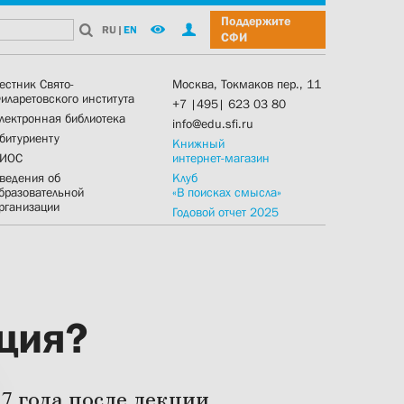
Поддержите
RU
|
EN
СФИ
естник Свято-
Москва, Токмаков пер., 11
иларетовского института
+7 |495| 623 03 80
лектронная библиотека
info@edu.sfi.ru
битуриенту
Книжный
ИОС
интернет-магазин
ведения об
Клуб
бразовательной
«В поисках смысла»
рганизации
Годовой отчет 2025
ция?
7 года после лекции