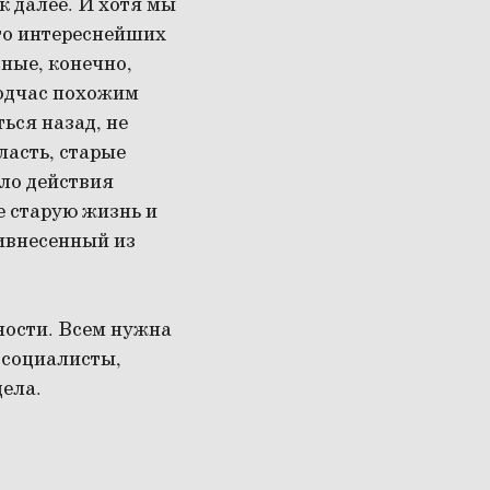
к далее. И хотя мы
го интереснейших
сные, конечно,
подчас похожим
ься назад, не
ласть, старые
ало действия
 старую жизнь и
ивнесенный из
нности. Всем нужна
 социалисты,
дела.