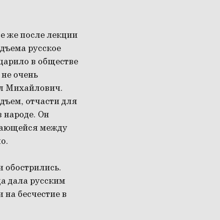
е же после лекции
одъема русское
царило в обществе
 не очень
лл Михайлович.
дъем, отчасти для
 народе. Он
зающейся между
о.
 обострились.
да дала русским
и на бесчестие в