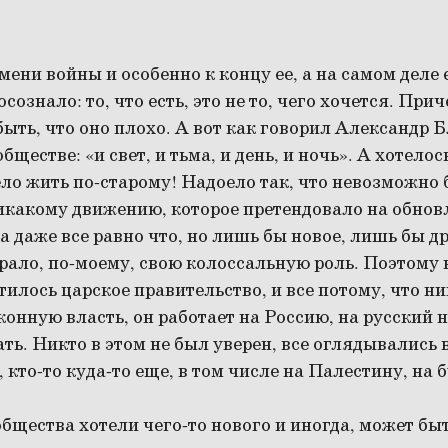
емени войны и особенно к концу ее, а на самом деле
сознало: то, что есть, это не то, чего хочется. При
быть, что оно плохо. А вот как говорил Александр Б
ществе: «и свет, и тьма, и день, и ночь». А хотелос
ло жить по-старому! Надоело так, что невозможно
икакому движению, которое претендовало на обновл
а даже все равно что, но лишь бы новое, лишь бы д
рало, по-моему, свою колоссальную роль. Поэтому н
тилось царское правительство, и все потому, что ни
конную власть, он работает на Россию, на русский н
ть. Никто в этом не был уверен, все оглядывались в
 кто-то куда-то еще, в том числе на Палестину, на
бщества хотели чего-то нового и иногда, может быт