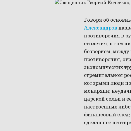
Говоря об основн
Александров
назв
противоречия в р
столетия, в том ч
безверием, между
противоречия, огр
экономических тру
стремительном рос
которыми люди под
монархии; неудач
царской семьи и 
настроенных либе
финансовый след; 
сделавшее неотвр