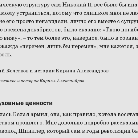
ческую структуру сам Николай II, все было бы ина
амому устраниться, потому что слишком многие л
е его просто ненавидели, лично его вместе с супру
во времена декабристов, было сказано: «Твою погибе
 вижу», – то тем более это, наверное, было в созн
а жажда «перемен, лишь бы перемен», мне кажется, 
оль.
Кочетков и историк Кирилл Александров
уховные ценности
ась Белая армия, она, как правило, хотела восст
твом прошлого. Мне довольно подробно рассказыв
севолод Шпиллер, который сам в годы революции бы