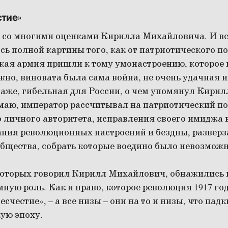
стие»
н со многими оценками Кирилла Михайловича. И вс
сь полной картины того, как от патриотического п
ская армия пришли к тому умонастроению, которое 
ожно, виновата была сама война, не очень удачная и
даже, гибельная для России, о чем упомянул Кири
маю, император рассчитывал на патриотический по
 личного авторитета, исправления своего имиджа в
ания революционных настроений и бездны, развер
бщества, собрать которые воедино было невозможн
которых говорил Кирилл Михайлович, обнажились и
ную роль. Как и право, которое революция 1917 го
есчестие», – а все низы – они на то и низы, что падк
ую эпоху.