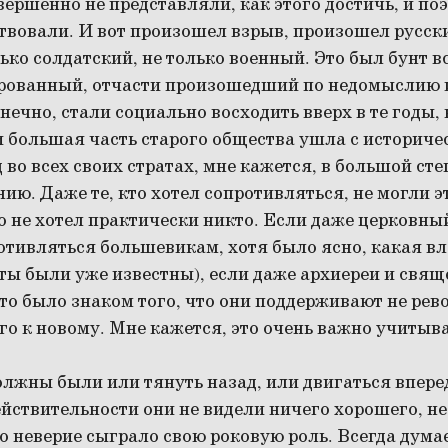
овершенно не представляли, как этого достичь, и по
твовали. И вот произошел взрыв, произошел русски
ько солдатский, не только военный. Это был бунт в
рованный, отчасти произошедший по недомыслию 
онечно, стали социально восходить вверх в те годы,
 большая часть старого общества ушла с историче
д во всех своих стратах, мне кажется, в большой с
ию. Даже те, кто хотел сопротивляться, не могли э
о не хотел практически никто. Если даже церковный
тивляться большевикам, хотя было ясно, какая вл
ты были уже известны), если даже архиереи и свя
это было знаком того, что они поддерживают не рев
го к новому. Мне кажется, это очень важно учитыва
лжны были или тянуть назад, или двигаться вперед
ствительности они не видели ничего хорошего, не 
то неверие сыграло свою роковую роль. Всегда дума