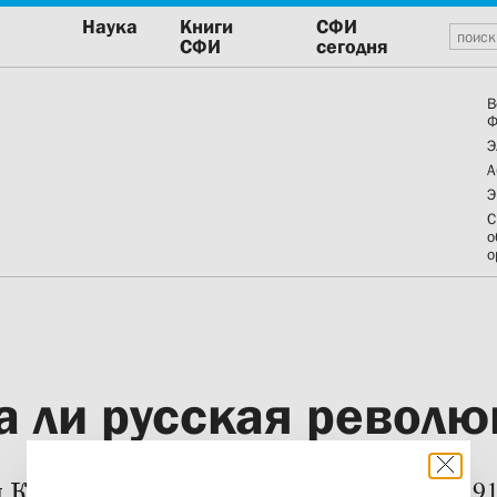
Наука
Книги
СФИ
СФИ
сегодня
В
Ф
Э
А
Э
С
о
о
а ли русская револю
Кочетков размышляет о событиях 191