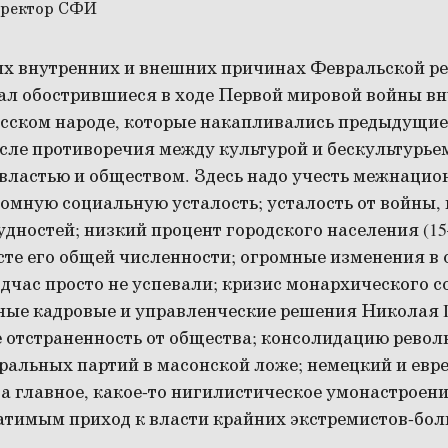
ых внутренних и внешних причинах Февральской р
ал обострившиеся в ходе Первой мировой войны в
усском народе, которые накапливались предыдущие
исле противоречия между культурой и бескультурьем
 властью и обществом. Здесь надо учесть межнаци
омную социальную усталость; усталость от войны, 
дностей; низкий процент городского населения (15
те его общей численности; огромные изменения в 
час просто не успевали; кризис монархического с
ные кадровые и управленческие решения Николая I
ее отстраненность от общества; консолидацию рево
ральных партий в масонской ложе; немецкий и евр
а главное, какое-то нигилистическое умонастроени
атимым приход к власти крайних экстремистов-бол