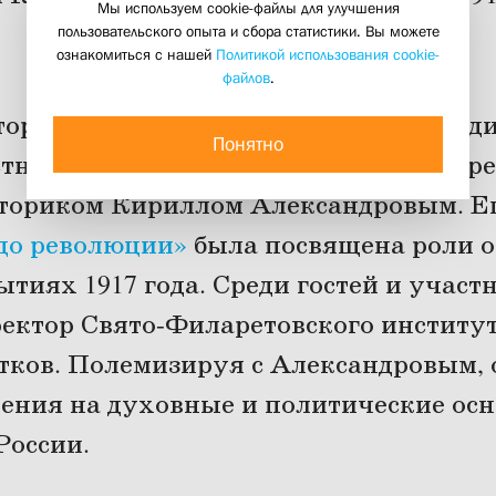
Мы используем cookie-файлы для улучшения
Кирилла Александрова
пользовательского опыта и сбора статистики. Вы можете
ознакомиться с нашей
Политикой использования cookie-
30 марта 2016
файлов
.
тория «1917», который организует мед
Понятно
тно с клубом «Событие», прошла встре
сториком Кириллом Александровым. Е
до революции»
была посвящена роли 
ытиях 1917 года. Среди гостей и участ
ректор Свято-Филаретовского институ
тков. Полемизируя с Александровым,
рения на духовные и политические ос
России.