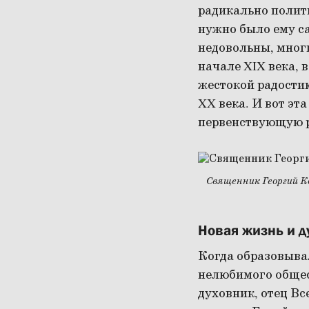
радикально полити
нужно было ему с
недовольны, многи
начале XIX века, 
жестокой радостию
XX века. И вот эт
первенствующую р
Священник Георгий 
Новая жизнь и д
Когда образовывал
нелюбимого общес
духовник, отец В