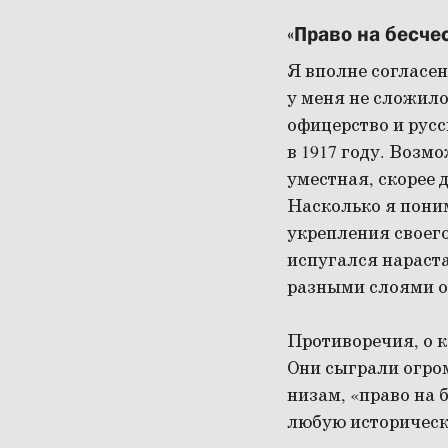
«Право на бесче
Я вполне согласе
у меня не сложило
офицерство и рус
в 1917 году. Возм
уместная, скорее 
Насколько я пони
укрепления своего
испугался нараст
разными слоями о
Противоречия, о 
Они сыграли огром
низам, «право на б
любую историческ