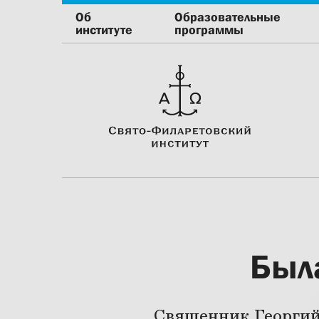
Об
Образовательные
институте
программы
Был
Священник Георгий 