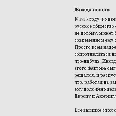
Жажда нового
К 1917 году, ко вр
русское общество о
не потому, может 
современном ему об
Просто всем надое
сопротивляться н
что-нибудь! Иногд
этого фактора сыг
решался, и распус
что, работая на за
ему положено дела
Европу и Америку,
Все высшие слои о