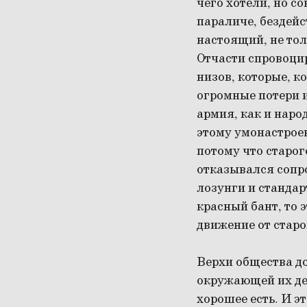
чего хотели, но с
параличе, бездейс
настоящий, не тол
Отчасти спровоци
низов, которые, к
огромные потери и
армия, как и наро
этому умонастроен
потому что старог
отказывался сопро
лозунги и стандар
красный бант, то 
движение от старо
Верхи общества до
окружающей их дей
хорошее есть. И э