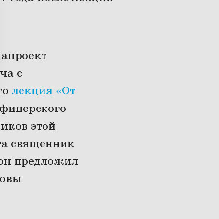
иапроект
ча с
го
лекция «От
офицерского
ников этой
та священник
 он предложил
новы