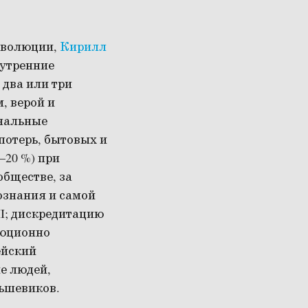
еволюции,
Кирилл
нутренние
 два или три
, верой и
ональные
потерь, бытовых и
–20 %) при
обществе, за
ознания и самой
I; дискредитацию
люционно
ейский
е людей,
ьшевиков.