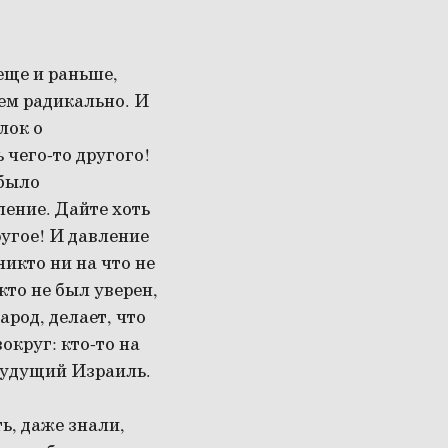
 еще и раньше,
чем радикально. И
лок о
ь чего-то другого!
 было
ение. Дайте хоть
ругое! И давление
икто ни на что не
кто не был уверен,
арод, делает, что
округ: кто-то на
 будущий Израиль.
ь, даже знали,