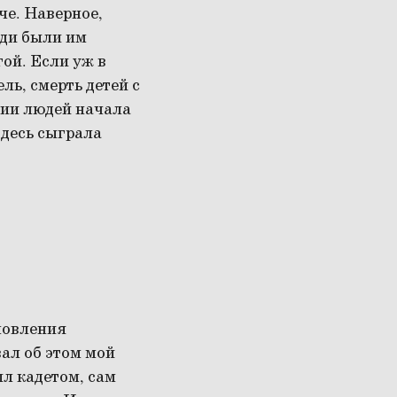
че. Наверное,
юди были им
гой. Если уж в
ль, смерть детей с
ании людей начала
здесь сыграла
ановления
ал об этом мой
л кадетом, сам