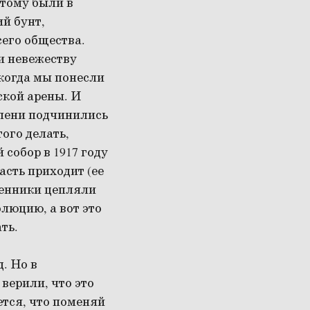
этому были в
й бунт,
сего общества.
и невежеству
 когда мы понесли
ской арены. И
тепени подчинились
того делать,
 собор в 1917 году
асть приходит (ее
щенники цепляли
олюцию, а вот это
ть.
. Но в
верили, что это
ется, что поменяй