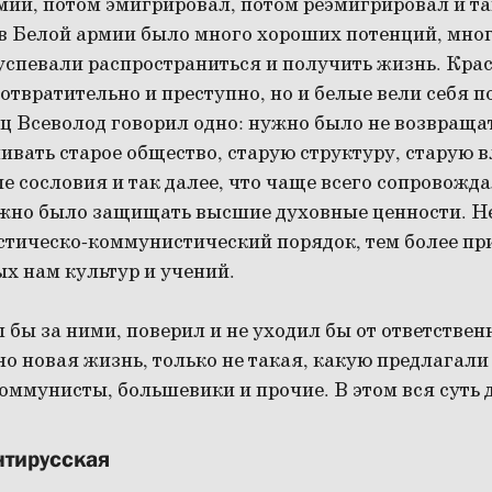
мии, потом эмигрировал, потом реэмигрировал и та
о в Белой армии было много хороших потенций, мно
 успевали распространиться и получить жизнь. Кра
 отвратительно и преступно, но и белые вели себя 
ец Всеволод говорил одно: нужно было не возвращат
ивать старое общество, старую структуру, старую в
е сословия и так далее, что чаще всего сопровожд
ужно было защищать высшие духовные ценности. Не
стическо-коммунистический порядок, тем более пр
х нам культур и учений.
 бы за ними, поверил и не уходил бы от ответстве
о новая жизнь, только не такая, какую предлагали
ммунисты, большевики и прочие. В этом вся суть 
нтирусская