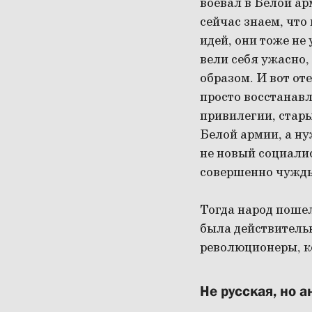
воевал в Белой ар
сейчас знаем, чт
идей, они тоже не
вели себя ужасно,
образом. И вот от
просто восстанавл
привилегии, стары
Белой армии, а н
не новый социали
совершенно чужды
Тогда народ пошел
была действительн
революционеры, ко
Не русская, но а