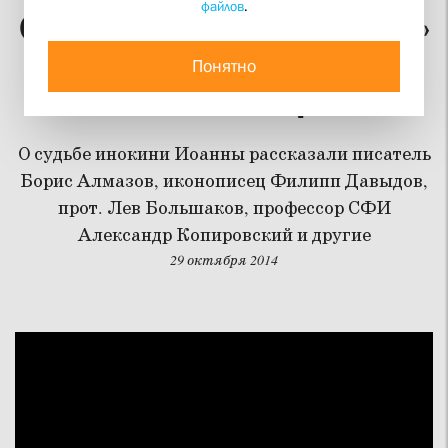
файлов
.
Об «иконном живописце»
Юлии Николаевне
Понятно
Рейтлингер
О судьбе инокини Иоанны рассказали писатель
Борис Алмазов, иконописец Филипп Давыдов,
прот. Лев Большаков, профессор СФИ
Александр Копировский и другие
29 октября 2014