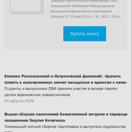
Традиции святоотеческой катехизации: Пути
возрождения: Материалы Международной
богословско-практической конференции
(Москва, 17-19 мая 2010 г.). М., 2011. 336 с.
Купить книгу
Епископ Россошанский и Острогожский Дионисий: «Хранить
память о новомучениках значит находиться в единстве с ними»
Студенты и выпускники СФИ приняли участие в вечере памяти
десяти воронежских новомучеников
05 августа 2026
Вышел сборник песнопений божественной литургии в переводе
священника Георгия Кочеткова
Уникальный нотный сборник подготовило и выпустило издательство