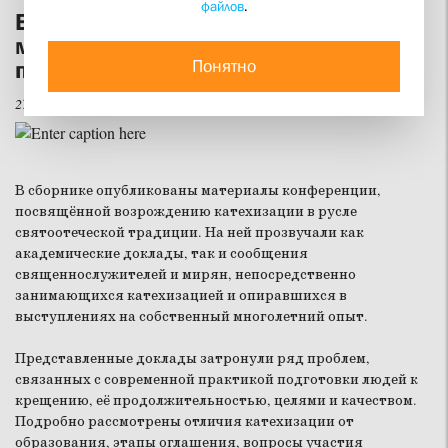
файлов
.
Вышел сборник материалов IV
международной богословско-
Понятно
практической конференции СФИ
27 мая 2011
В сборнике опубликованы материалы конференции,
посвящённой возрождению катехизации в русле
святоотеческой традиции. На ней прозвучали как
академические доклады, так и сообщения
священнослужителей и мирян, непосредственно
занимающихся катехизацией и опиравшихся в
выступлениях на собственный многолетний опыт.
Представленные доклады затронули ряд проблем,
связанных с современной практикой подготовки людей к
крещению, её продолжительностью, целями и качеством.
Подробно рассмотрены отличия катехизации от
образования, этапы оглашения, вопросы участия