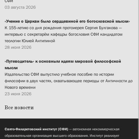
СФИ
03 августа 2026
«Учение о Церкви было сердцевиной его богословской мысли»
К 155-летию со дня рождения протоиерея Сергия Булгакова —
интервью с секретарём кафедры богословия СФИ кандидатом
теологии Юлией Антипиной
28 июля 2026
«Путеводитель» к основным идеям мировой философской
мысли
Издательство СФИ выпустило учебное пособие по истории
философии в двух частях, охватывающее периоды от Античности до
Нового времени
23 июля 2026
Все новости
Свято-Филаретовский институт (СФИ)
— автономная некоммерческая
образовательная организация высшего образования. Институт реализует