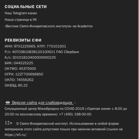
СОЦИАЛЬНЫЕ СЕТИ
Наш Telegram-канал
Наша страница в VK
«Вестник Свято-Филаретовского института» на Academia
РЕКВИЗИТЫ СФИ
ИНН: 9701225665, КПП: 770101001
Р/с: 40703810838120100621 ПАО Сбербанк
К/с: 30101810400000000225
БИК: 044525225
ОКТМО: 45375000
ОГРН: 1227700696850
ОКПО: 74556262
ОКВЭД: 85.22
Версия сайта для слабовидящих
Ситуационный центр Минобрнауки по COVID-2019 («Горячая линия» с 8:00 до
20:00 по московскому времени): +7 (495) 198-00-00
12+
© Свято-Филаретовский институт. Использование в любой форме
материалов этого сайта допустимо только при наличии активной ссылки на
https://sfi.ru/