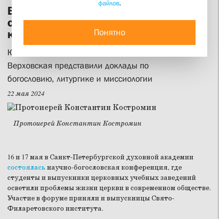
файлов
.
Выпускницы СФИ выступили на
студенческой научно-богословской
Понятно
конференции в СПбДА
Юлия Антипина, Надежда Михайловская и Марина
Верховская представили доклады по
богословию, литургике и миссиологии
22 мая 2024
Протоиерей Константин Костромин
16 и 17 мая в Санкт-Петербургской духовной академии
состоялась
научно-богословская конференция, где
студенты и выпускники церковных учебных заведений
осветили проблемы жизни церкви в современном обществе.
Участие в форуме приняли и выпускницы Свято-
Филаретовского института.