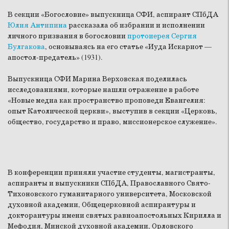
В секции «Богословие» выпускница СФИ, аспирант СПбДА
Юлия Антипина
рассказала об избрании и исполнении
личного призвания в богословии
протоиерея Сергия
Булгакова
, основываясь на его статье «Иуда Искариот —
апостол-предатель» (1931).
Выпускница СФИ Марина Верховская поделилась
исследованиями, которые нашли отражение в работе
«Новые медиа как пространство проповеди Евангелия:
опыт Католической церкви», выступив в секции «Церковь,
общество, государство и право, миссионерское служение».
В конференции приняли участие студенты, магистранты,
аспиранты и выпускники СПбДА, Православного Свято-
Тихоновского гуманитарного университета, Московской
духовной академии, Общецерковной аспирантуры и
докторантуры имени святых равноапостольных Кирилла и
Мефодия, Минской духовной академии, Орловского