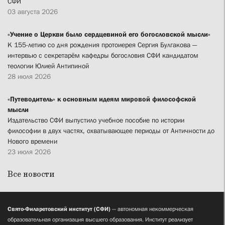
СФИ
03 августа 2026
«Учение о Церкви было сердцевиной его богословской мысли»
К 155-летию со дня рождения протоиерея Сергия Булгакова —
интервью с секретарём кафедры богословия СФИ кандидатом
теологии Юлией Антипиной
28 июля 2026
«Путеводитель» к основным идеям мировой философской
мысли
Издательство СФИ выпустило учебное пособие по истории
философии в двух частях, охватывающее периоды от Античности до
Нового времени
23 июля 2026
Все новости
Свято-Филаретовский институт (СФИ)
— автономная некоммерческая
образовательная организация высшего образования. Институт реализует