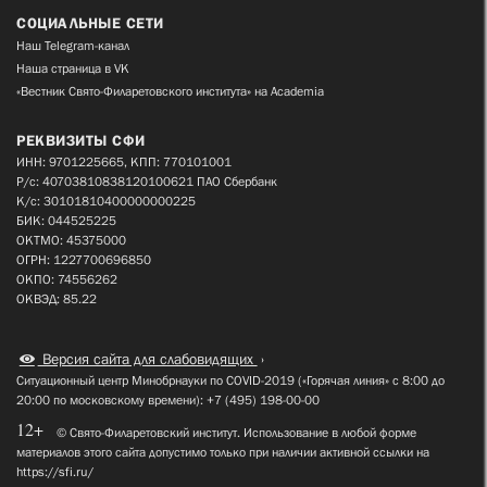
СОЦИАЛЬНЫЕ СЕТИ
Наш Telegram-канал
Наша страница в VK
«Вестник Свято-Филаретовского института» на Academia
РЕКВИЗИТЫ СФИ
ИНН: 9701225665, КПП: 770101001
Р/с: 40703810838120100621 ПАО Сбербанк
К/с: 30101810400000000225
БИК: 044525225
ОКТМО: 45375000
ОГРН: 1227700696850
ОКПО: 74556262
ОКВЭД: 85.22
Версия сайта для слабовидящих
Ситуационный центр Минобрнауки по COVID-2019 («Горячая линия» с 8:00 до
20:00 по московскому времени): +7 (495) 198-00-00
12+
© Свято-Филаретовский институт. Использование в любой форме
материалов этого сайта допустимо только при наличии активной ссылки на
https://sfi.ru/