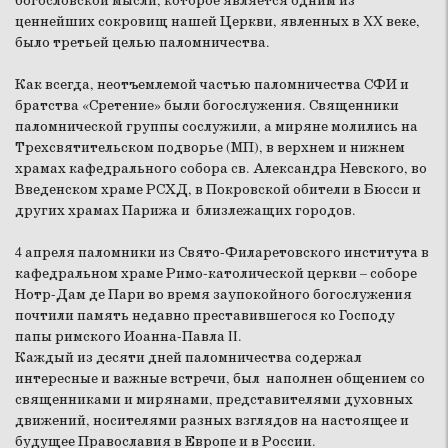
богословской мысли, которое является одним из
ценнейших сокровищ нашей Церкви, явленных в XX веке,
было третьей целью паломничества.
Как всегда, неотъемлемой частью паломничества СФИ и
братства «Сретение» были богослужения. Священники
паломнической группы сослужили, а миряне молились на
Трехсвятительском подворье (МП), в верхнем и нижнем
храмах кафедрального собора св. Александра Невского, во
Введенском храме РСХД, в Покровской обители в Бюсси и
других храмах Парижа и близлежащих городов.
4 апреля паломники из Свято-Филаретовского института в
кафедральном храме Римо-католической церкви – соборе
Нотр-Дам де Пари во время заупокойного богослужения
почтили память недавно преставившегося ко Господу
папы римского Иоанна-Павла II.
Каждый из десяти дней паломничества содержал
интересные и важные встречи, был наполнен общением со
священниками и мирянами, представителями духовных
движений, носителями разных взглядов на настоящее и
будущее Православия в Европе и в России.