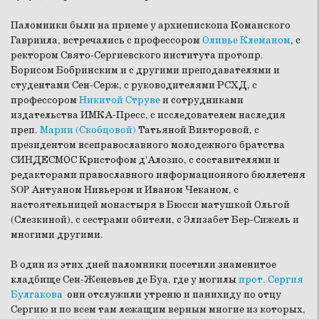
Паломники были на приеме у архиепископа Команского
Гавриила, встречались с профессором
Оливье Клеманом
, с
ректором Свято-Сергиевского института протопр.
Борисом Бобринским и с другими преподавателями и
студентами Сен-Серж, с руководителями РСХД, с
профессором
Никитой Струве
и сотрудниками
издательства ИМКА-Пресс, с исследователем наследия
преп.
Марии (Скобцовой)
Татьяной Викторовой, с
президентом всеправославного молодежного братства
СИНДЕСМОС Кристофом д'Алозио, с составителями и
редакторами православного информационного бюллетеня
SOP Антуаном Нивьером и Иваном Чеканом, с
настоятельницей монастыря в Бюсси матушкой Ольгой
(Слезкиной), с сестрами обители, с Элизабет Бер-Сижель и
многими другими.
В один из этих дней паломники посетили знаменитое
кладбище Сен-Женевьев де Буа, где у могилы
прот. Сергия
Булгакова
они отслужили утреню и панихиду по отцу
Сергию и по всем там лежащим верным многие из которых,