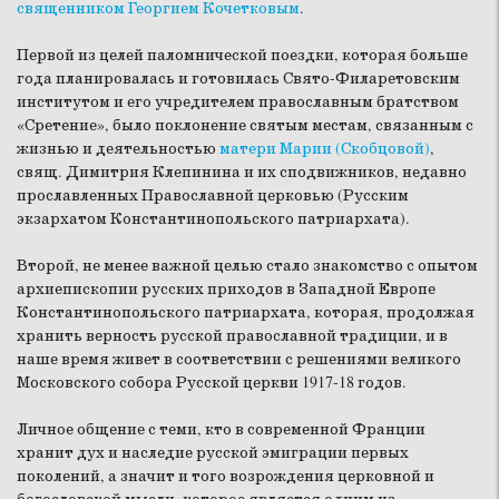
священником Георгием Кочетковым
.
Первой из целей паломнической поездки, которая больше
года планировалась и готовилась Свято-Филаретовским
институтом и его учредителем православным братством
«Сретение», было поклонение святым местам, связанным с
жизнью и деятельностью
матери Марии (Скобцовой)
,
свящ. Димитрия Клепинина и их сподвижников, недавно
прославленных Православной церковью (Русским
экзархатом Константинопольского патриархата).
Второй, не менее важной целью стало знакомство с опытом
архиепископии русских приходов в Западной Европе
Константинопольского патриархата, которая, продолжая
хранить верность русской православной традиции, и в
наше время живет в соответствии с решениями великого
Московского собора Русской церкви 1917-18 годов.
Личное общение с теми, кто в современной Франции
хранит дух и наследие русской эмиграции первых
поколений, а значит и того возрождения церковной и