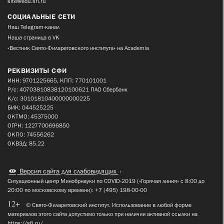
site@edu.sfi.ru
СОЦИАЛЬНЫЕ СЕТИ
Наш Telegram-канал
Наша страница в VK
«Вестник Свято-Филаретовского института» на Academia
РЕКВИЗИТЫ СФИ
ИНН: 9701225665, КПП: 770101001
Р/с: 40703810838120100621 ПАО Сбербанк
К/с: 30101810400000000225
БИК: 044525225
ОКТМО: 45375000
ОГРН: 1227700696850
ОКПО: 74556262
ОКВЭД: 85.22
Версия сайта для слабовидящих
Ситуационный центр Минобрнауки по COVID-2019 («Горячая линия» с 8:00 до
20:00 по московскому времени): +7 (495) 198-00-00
12+
© Свято-Филаретовский институт. Использование в любой форме
материалов этого сайта допустимо только при наличии активной ссылки на
https://sfi.ru/