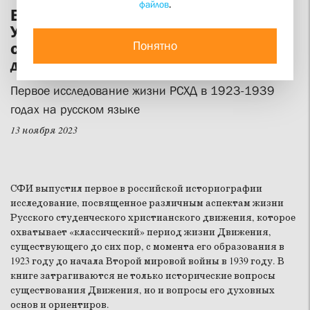
файлов
.
В магазин СФИ поступила книга
Ульяны Гутнер о Русском
Понятно
студенческом христианском
движении
Первое исследование жизни РСХД в 1923-1939
годах на русском языке
13 ноября 2023
СФИ выпустил первое в российской историографии
исследование, посвященное различным аспектам жизни
Русского студенческого христианского движения, которое
охватывает «классический» период жизни Движения,
существующего до сих пор, с момента его образования в
1923 году до начала Второй мировой войны в 1939 году. В
книге затрагиваются не только исторические вопросы
существования Движения, но и вопросы его духовных
основ и ориентиров.