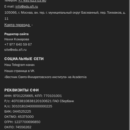
Телефон:
+7 495 623 03 80
E-mail:
info@edu.sfi.ru
105066, г. Москва, вн. тер. г. муниципальный округ Басманный, пер. Токмаков, д.
11
Карта проезда
Редактор сайта
Нелля Комарова
+7 977 640 59 67
site@edu.sfi.ru
СОЦИАЛЬНЫЕ СЕТИ
Наш Telegram-канал
Наша страница в VK
«Вестник Свято-Филаретовского института» на Academia
РЕКВИЗИТЫ СФИ
ИНН: 9701225665, КПП: 770101001
Р/с: 40703810838120100621 ПАО Сбербанк
К/с: 30101810400000000225
БИК: 044525225
ОКТМО: 45375000
ОГРН: 1227700696850
ОКПО: 74556262