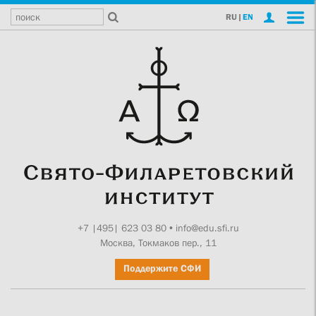
RU
|
EN
+7 |495| 623 03 80
•
info@edu.sfi.ru
Москва, Токмаков пер., 11
Поддержите СФИ