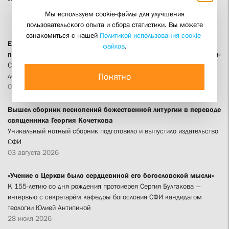
Мы используем cookie-файлы для улучшения
пользовательского опыта и сбора статистики. Вы можете
ознакомиться с нашей
Политикой использования cookie-
Епископ Россошанский и Острогожский Дионисий: «Хранить
файлов
.
память о новомучениках значит находиться в единстве с ними»
Студенты и выпускники СФИ приняли участие в вечере памяти
Понятно
десяти воронежских новомучеников
05 августа 2026
Вышел сборник песнопений божественной литургии в переводе
священника Георгия Кочеткова
Уникальный нотный сборник подготовило и выпустило издательство
СФИ
03 августа 2026
«Учение о Церкви было сердцевиной его богословской мысли»
К 155-летию со дня рождения протоиерея Сергия Булгакова —
интервью с секретарём кафедры богословия СФИ кандидатом
теологии Юлией Антипиной
28 июля 2026