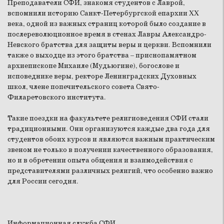
Преподаватели СФИ, знакомя студентов с Лаврой,
вспомнили историю Санкт-Петербургской епархии XX
века, одной из важных страниц которой было создание в
послереволюционное время в стенах Лавры Александро-
Невского братства для защиты веры и церкви. Вспомнили
также о выходце из этого братства – приснопамятном
архиепископе Михаиле (Мудьюгине), богослове и
исповеднике веры, ректоре Ленинградских Духовных
школ, члене попечительского совета Свято-
Филаретовского института.
Такие поездки на факультете религиоведения СФИ стали
традиционными. Они организуются каждые два года для
студентов обоих курсов и являются важным практическим
звеном не только в получении качественного образования,
но и в обретении опыта общения и взаимодействия с
представителями различных религий, что особенно важно
для России сегодня.
Информационная служба СФИ