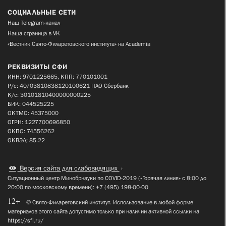
СОЦИАЛЬНЫЕ СЕТИ
Наш Telegram-канал
Наша страница в VK
«Вестник Свято-Филаретовского института» на Academia
РЕКВИЗИТЫ СФИ
ИНН: 9701225665, КПП: 770101001
Р/с: 40703810838120100621 ПАО Сбербанк
К/с: 30101810400000000225
БИК: 044525225
ОКТМО: 45375000
ОГРН: 1227700696850
ОКПО: 74556262
ОКВЭД: 85.22
Версия сайта для слабовидящих
Ситуационный центр Минобрнауки по COVID-2019 («Горячая линия» с 8:00 до
20:00 по московскому времени): +7 (495) 198-00-00
12+
© Свято-Филаретовский институт. Использование в любой форме
материалов этого сайта допустимо только при наличии активной ссылки на
https://sfi.ru/