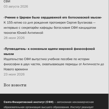
СФИ
03 августа 2026
«Учение о Церкви было сердцевиной его богословской мысли»
К 155-летию со дня рождения протоиерея Сергия Булгакова —
интервью с секретарём кафедры богословия СФИ кандидатом
теологии Юлией Антипиной
28 июля 2026
«Путеводитель» к основным идеям мировой философской
мысли
Издательство СФИ выпустило учебное пособие по истории
философии в двух частях, охватывающее периоды от Античности до
Нового времени
23 июля 2026
Все новости
Свято-Филаретовский институт (СФИ)
— автономная некоммерческая
образовательная организация высшего образования. Институт реализует