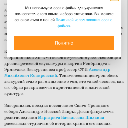
православного храма, мечети, синагоги, буддийского
Мы используем cookie-файлы для улучшения
дацана, но и с членами их приходов. В общении с ними
пользовательского опыта и сбора статистики. Вы можете
студенты узнали о современной жизни представителей
ознакомиться с нашей
Политикой использования cookie-
этих религий, важной частью которой является
файлов
.
свидетельство о своей вере. Оказалось, что среди них много
молодежи, для которой внимание и доброжелательность, с
которыми их встретили, стали решающими в выборе веры.
Понятно
Культурная программа поездки состояла из посещения
собрания икон XII–XVII веков в Русском музее, экспозиции
древнегреческой скульптуры и картин Рембрандта в
Эрмитаже. Экскурсии вел профессор СФИ
Александр
Михайлович Копировский
. Тематическим центром обеих
экскурсий стало размышление о том, кто такой человек, как
его образ раскрывается в христианской и языческой
культуре.
Завершилась поездка посещением Свято-Троицкого
собора Александро-Невской Лавры. Декан факультета
религиоведения
Маргарита Васильевна Шилкина
рассказала студентам об истории храма и его иконах.