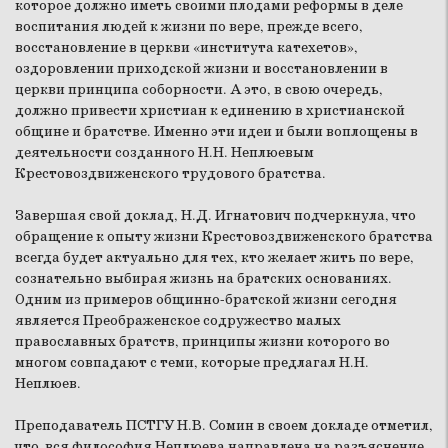
которое должно иметь своими плодами реформы в деле
воспитания людей к жизни по вере, прежде всего,
восстановление в церкви «института катехетов»,
оздоровлении приходской жизни и восстановлении в
церкви принципа соборности. А это, в свою очередь,
должно привести христиан к единению в христианской
общине и братстве. Именно эти идеи и были воплощены в
деятельности созданного Н.Н. Неплюевым
Крестовоздвиженского трудового братства.
Завершая свой доклад, Н.Д. Игнатович подчеркнула, что
обращение к опыту жизни Крестовоздвиженского братства
всегда будет актуально для тех, кто желает жить по вере,
сознательно выбирая жизнь на братских основаниях.
Одним из примеров общинно-братской жизни сегодня
является Преображенское содружество малых
православных братств, принципы жизни которого во
многом совпадают с теми, которые предлагал Н.Н.
Неплюев.
Преподаватель ПСТГУ Н.В. Сомин в своем докладе отметил,
что вся философия Неплюева направлена на разъяснение