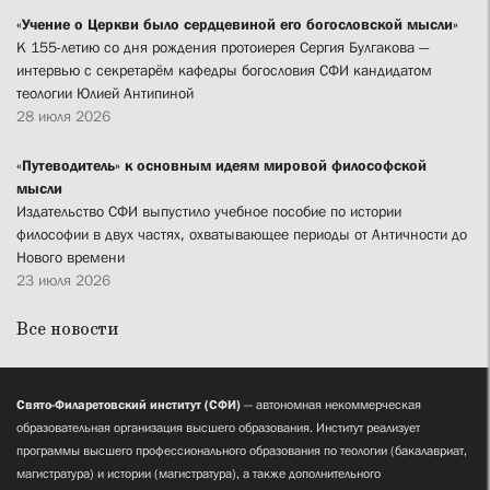
«Учение о Церкви было сердцевиной его богословской мысли»
К 155-летию со дня рождения протоиерея Сергия Булгакова —
интервью с секретарём кафедры богословия СФИ кандидатом
теологии Юлией Антипиной
28 июля 2026
«Путеводитель» к основным идеям мировой философской
мысли
Издательство СФИ выпустило учебное пособие по истории
философии в двух частях, охватывающее периоды от Античности до
Нового времени
23 июля 2026
Все новости
Свято-Филаретовский институт (СФИ)
— автономная некоммерческая
образовательная организация высшего образования. Институт реализует
программы высшего профессионального образования по теологии (бакалавриат,
магистратура) и истории (магистратура), а также дополнительного