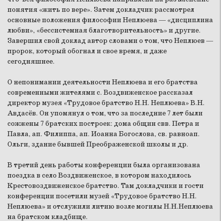
понятия «жить по вере». Затем докладчик рассмотрел
основные положения философии Неплюева — «дисциплина
любви», «бессистемная благотворительность» и другие.
Завершил свой доклад автор словами о том, что Неплюев —
пророк, который обогнал и свое время, и даже
сегодняшнее.
О непонимании деятельности Неплюева и его братства
современными жителями с. Воздвиженское рассказал
директор музея «Трудовое братство Н.Н. Неплюева» В.Н.
Авдасёв. Он упомянул о том, что за последние 7 лет были
сожжены 7 братских построек: дома общин свв. Петра и
Павла, ап. Филиппа, ап. Иоанна Богослова, св. равноап.
Ольги, здание бывшей Преображенской школы и др.
В третий день работы конференции была организована
поездка в село Воздвиженское, в котором находилось
Крестовоздвиженское братство. Там докладчики и гости
конференции посетили музей «Трудовое братство Н.Н.
Неплюева» и отслужили литию возле могилы Н.Н.Неплюева
на братском кладбище.