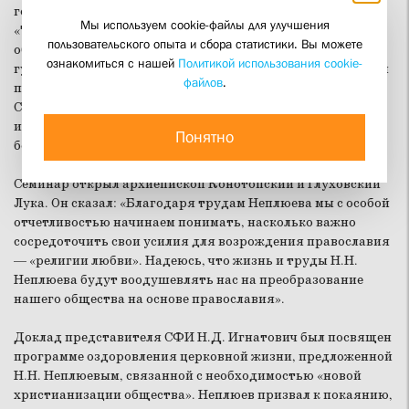
государственного университета, народного музея
Мы используем cookie-файлы для улучшения
«Трудовое братство Н.Н. Неплюева», Сумской областной
пользовательского опыта и сбора статистики. Вы можете
общественной организации «Центр социально-
ознакомиться с нашей
Политикой использования cookie-
гуманитарного развития «Ридный край», исследователи и
файлов
.
потомки братчиков Крестовоздвиженского братства.
Свято-Филаретовский православно-христианский
институт представляла его выпускница, бакалавр
Понятно
богословия Н.Д. Игнатович.
Семинар открыл архиепископ Конотопский и Глуховский
Лука. Он сказал: «Благодаря трудам Неплюева мы с особой
отчетливостью начинаем понимать, насколько важно
сосредоточить свои усилия для возрождения православия
— «религии любви». Надеюсь, что жизнь и труды Н.Н.
Неплюева будут воодушевлять нас на преобразование
нашего общества на основе православия».
Доклад представителя СФИ Н.Д. Игнатович был посвящен
программе оздоровления церковной жизни, предложенной
Н.Н. Неплюевым, связанной с необходимостью «новой
христианизации общества». Неплюев призвал к покаянию,