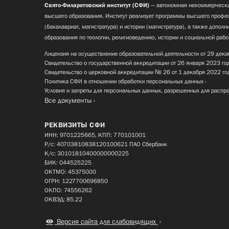
Свято-Филаретовский институт (СФИ)
— автономная некоммерческа
высшего образования. Институт реализует программы высшего профес
(бакалавриат, магистратура) и истории (магистратура), а также допол
образования по теологии, религиоведению, истории и социальной рабо
Лицензия на осуществление образовательной деятельности от 29 дека
Свидетельство о государственной аккредитации от 26 января 2023 го
Свидетельство о церковной аккредитации № 26 от 1 декабря 2022 го
Политика СФИ в отношении обработки персональных данных
Условия и запреты для персональных данных, разрешенных для распр
Все документы
РЕКВИЗИТЫ СФИ
ИНН: 9701225665, КПП: 770101001
Р/с: 40703810838120100621 ПАО Сбербанк
К/с: 30101810400000000225
БИК: 044525225
ОКТМО: 45375000
ОГРН: 1227700696850
ОКПО: 74556262
ОКВЭД: 85.22
Версия сайта для слабовидящих