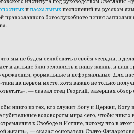
товского института под руководством Светланы Ч
опостных
и
пасхальных
песнопений на русском язык
ей православного богослужебного пения записями
ва.
 что мы не будем ослабевать в своём усердии, в де
удет и дальше благословлять и нашу жизнь, и наш т
 учреждения, формальные и неформальные. Для нас
-таки на первом месте, хотя важно не только получи
 ответить», — сказал отец Георгий, завершая обзор 
тобы никто из тех, кто служит Богу и Церкви, Богу 
е губительные водовороты мира сего, чтобы никто н
стремления к Свободе и Истине, потому что в этом в
ой жизни», — сказал основатель Свято-Филаретовс