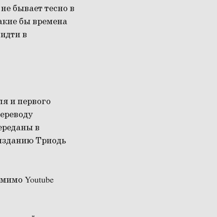
не бывает тесно в
акие бы времена
идти в
ля и первого
переводу
ереданы в
 изданию Триодь
мимо Youtube