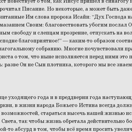
ст повествует о том, как Иисус пришёл в синагогу 
рочитал Писание. Но некоторые, а может быть даж
читанные Им слова пророка Исайи: “Дух Господа н
мазанием Своим: благовествовать убогим послал О
ным свободу и слепцам прозрение, отпускать на во
сподне благоприятное!” — каким-то образом соотне
нагогальному собранию. Многие почувствовали пра
риста о том, что ныне исполняется перед ними это 
: разве Он не Сын плотника, которого мы все знаем
це уходящего года и в преддверии года наступающ
ркви, в жизни народа Божьего Истина всегда долж
х возможностей, стараться высечь нашей жизнью и
Света, так чтобы жизнь обретала действительно б
кой-то абсурд в том, чтобы всё время просить увели