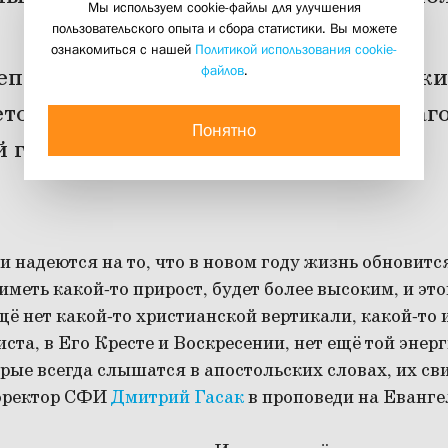
Мы используем cookie-файлы для улучшения
02 января 2025
пользовательского опыта и сбора статистики. Вы можете
ознакомиться с нашей
Политикой использования cookie-
файлов
.
реподаватели, сотрудники, выпускники
товского института по традиции благ
Понятно
год и подводили его итоги.
и надеются на то, что в новом году жизнь обновится
иметь какой-то прирост, будет более высоким, и эт
ещё нет какой-то христианской вертикали, какой-то
ста, в Его Кресте и Воскресении, нет ещё той энерг
рые всегда слышатся в апостольских словах, их св
роректор СФИ
Дмитрий Гасак
в проповеди на Евангел