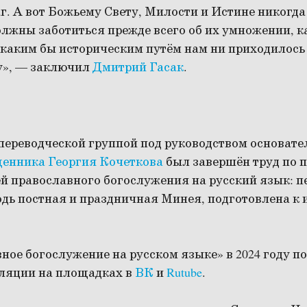
. А вот Божьему Свету, Милости и Истине никогда 
олжны заботиться прежде всего об их умножении, к
 каким бы историческим путём нам ни приходилось 
у», — заключил
Дмитрий Гасак
.
переводческой группой под руководством основате
енника Георгия Кочеткова
был завершён труд по 
й православного богослужения на русский язык: п
одь постная и праздничная Минея, подготовлена к
ое богослужение на русском языке» в 2024 году по
сляции на площадках в
ВК
и
Rutube
.