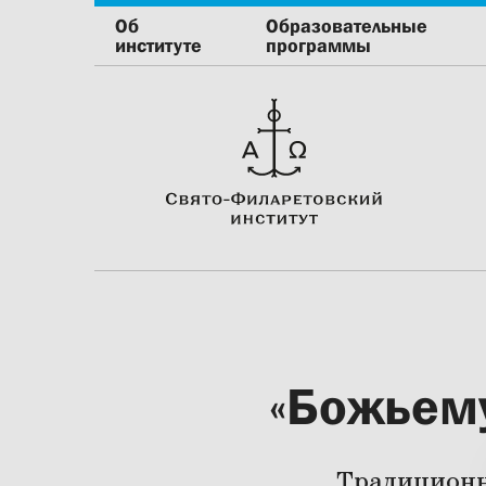
Об
Образовательные
институте
программы
«Божьему
Традиционн