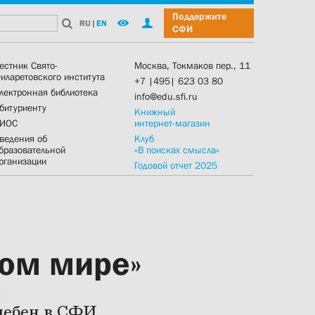
Поддержите
RU
|
EN
СФИ
естник Свято-
Москва, Токмаков пер., 11
иларетовского института
+7 |495| 623 03 80
лектронная библиотека
info@edu.sfi.ru
битуриенту
Книжный
ИОС
интернет-магазин
ведения об
Клуб
бразовательной
«В поисках смысла»
рганизации
Годовой отчет 2025
том мире»
лебен в СФИ