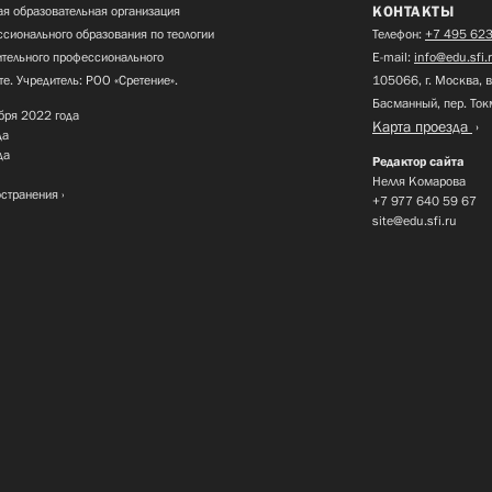
КОНТАКТЫ
я образовательная организация
сионального образования по теологии
Телефон:
+7 495 623
нительного профессионального
E-mail:
info@edu.sfi.
те. Учредитель: РОО «Сретение».
105066, г. Москва, в
Басманный, пер. Ток
бря 2022 года
Карта проезда
да
да
Редактор сайта
Нелля Комарова
остранения
+7 977 640 59 67
site@edu.sfi.ru