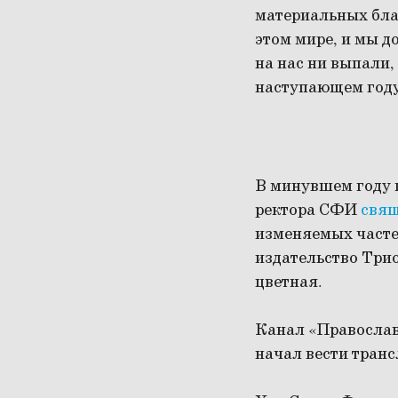
материальных благ
этом мире, и мы д
на нас ни выпали,
наступающем год
В минувшем году 
ректора СФИ
свящ
изменяемых часте
издательство Три
цветная.
Канал «Православн
начал вести тран