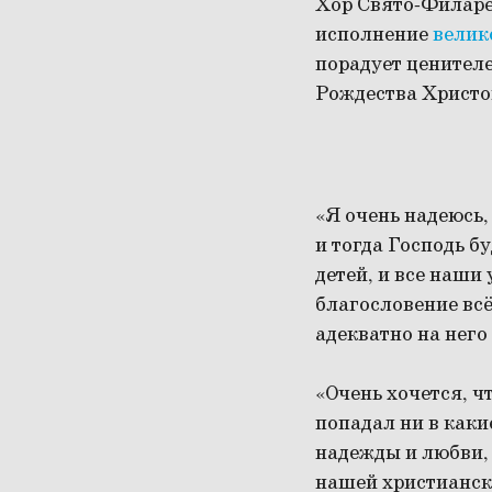
Хор Свято-Филаре
исполнение
велик
порадует ценител
Рождества Христо
«Я очень надеюсь,
и тогда Господь б
детей, и все наши
благословение всё
адекватно на него
«Очень хочется, ч
попадал ни в каки
надежды и любви, 
нашей христианск