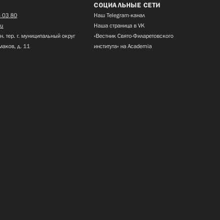
СОЦИАЛЬНЫЕ СЕТИ
 03 80
Наш Telegram-канал
ru
Наша страница в VK
н. тер. г. муниципальный округ
«Вестник Свято-Филаретовского
маков, д. 11
института» на Academia