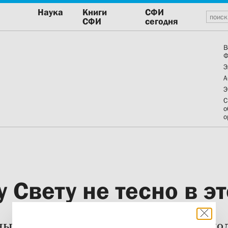
Наука
Книги
СФИ
СФИ
сегодня
В
Ф
Э
А
Э
С
о
о
 Свету не тесно в э
ый новогодний благодарственный мо