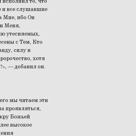
и исполнил то, что
е и все слушавшие
а Мне, ибо Он
н Меня,
лю утесняемых,
сены с Тем, Кто
вду, силу и
пророчество, хотя
?», — добавил он.
его мы читаем эти
на проявляться,
скру Божьей
олее высокое
чения