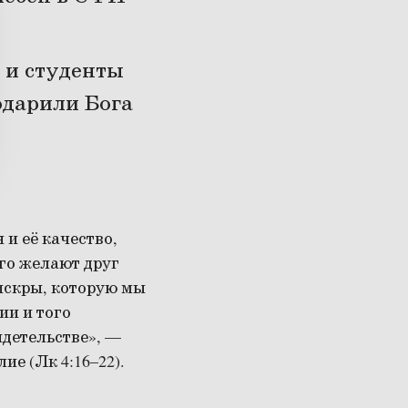
 и студенты
одарили Бога
 и её качество,
ого желают друг
 искры, которую мы
ии и того
идетельстве», —
ие (Лк 4:16–22).