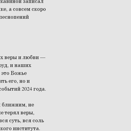
укавиной записал
е, а совсем скоро
 песнопений
лах веры и любви —
руд, и наших
 это Божье
ть его, но и
событий 2024 года.
и ближним, не
е терял веры,
ся суть, вся соль
кого института.