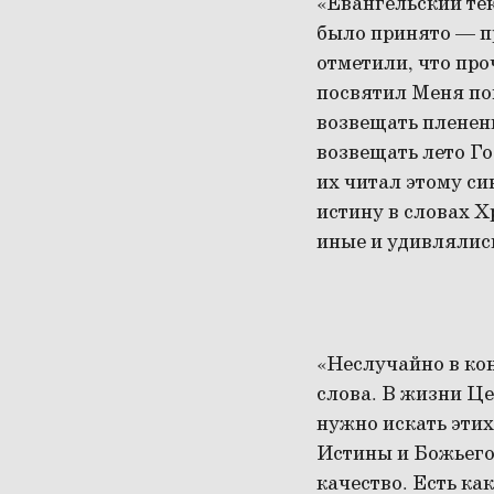
«Евангельский тек
было принято — п
отметили, что про
посвятил Меня по
возвещать пленен
возвещать лето Го
их читал этому си
истину в словах Х
иные и удивлялись
«Неслучайно в кон
слова. В жизни Це
нужно искать эти
Истины и Божьего 
качество. Есть ка