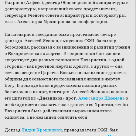
Иларион (Алфеев)
, ректор Общецерковной аспирантуры и
докторантуры, направивший своего представителя,
секретаря Ученого совета аспирантуры и докторантуры,
к.и.н.
Александра Мраморнова
на конференцию.
На пленарном заседании было представлено четыре
доклада.
Алексей Ясонов
, выпускник СФИ, бакалавр
богословия, рассказал о возникновении и развитии учения
о Евхаристии как о жертве. В современном богословии
существует два разных понимания Евхаристии, с одной
стороны – как крестной жертвы Христа, с другой — она
есть возвещение Царства Божьего и выявление единства
общины для совместного посвящения жизни в жертву
Богу. В докладе были представлены позиции разных
богословов и их аргументация. Алексей Ясонов завершил
его цитатой из «Дневников» прот.
Александра Шмемана
о
необходимости осознать свое единство со Христом, чтобы
Евхаристия была действенным выражением этого
единства, а не желанием освятить себя.
Доклад
Лидии Крошкиной
, преподавателя СФИ, был