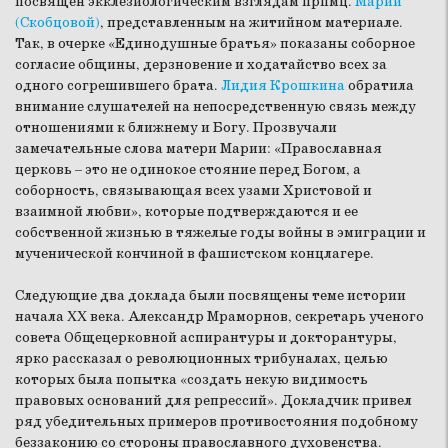
посвящен экклезиологическим взглядам прпмц.
Марии
(Скобцовой)
, представленным на житийном материале.
Так, в очерке «Единодушные братья» показаны соборное
согласие общины, дерзновение и ходатайство всех за
одного согрешившего брата.
Лидия Крошкина
обратила
внимание слушателей на непосредственную связь между
отношениями к ближнему и Богу. Прозвучали
замечательные слова матери Марии: «Православная
церковь – это не одинокое стояние перед Богом, а
соборность, связывающая всех узами Христовой и
взаимной любви», которые подтверждаются и ее
собственной жизнью в тяжелые годы войны в эмиграции и
мученической кончиной в фашистском концлагере.
Следующие два доклада были посвящены теме истории
начала XX века.
Александр Мраморнов
, секретарь ученого
совета Общецерковной аспирантуры и докторантуры,
ярко рассказал о революционных трибуналах, целью
которых была попытка «создать некую видимость
правовых оснований для репрессий». Докладчик привел
ряд убедительных примеров противостояния подобному
беззаконию со стороны православного духовенства.