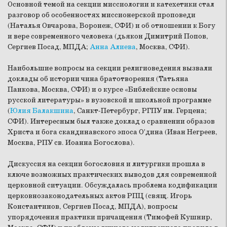
Основной темой на секции миссиологии и катехетики стал
разговор об особенностях миссионерской проповеди
(
Наталья Овчарова
, Воронеж, СФИ) и об отношении к Богу
и вере современного человека (
дьякон Димитрий Попов
,
Сергиев Посад, МПДА;
Анна Алиева
, Москва, СФИ).
Наибольшие вопросы на секции религиоведения вызвали
доклады об истории чина братотворения (
Татьяна
Панкова
, Москва, СФИ) и о курсе «Библейские основы
русской литературы» в вузовской и школьной программе
(
Юлия Балакшина
, Санкт-Петербург, РГПУ им. Герцена;
СФИ). Интересным был также доклад о сравнении образов
Христа и бога скандинавского эпоса О'дина (
Иван Негреев
,
Москва, РПУ св. Иоанна Богослова).
Дискуссия на секции богословия и литургики прошла в
ключе возможных практических выводов для современной
церковной ситуации. Обсуждалась проблема кодификации
церковнозаконодательных актов РПЦ (
свящ. Игорь
Константинов
, Сергиев Посад, МПДА), вопросы
упорядочения практики причащения (
Тимофей Кушнир
,