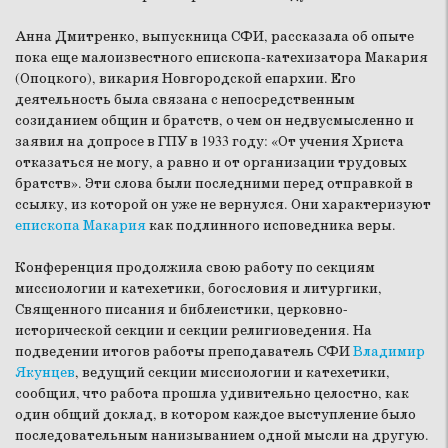
Анна Дмитренко
, выпускница СФИ, рассказала об опыте
пока еще малоизвестного епископа-катехизатора Макария
(Опоцкого), викария Новгородской епархии. Его
деятельность была связана с непосредственным
созиданием общин и братств, о чем он недвусмысленно и
заявил на допросе в ГПУ в 1933 году: «От учения Христа
отказаться не могу, а равно и от организации трудовых
братств». Эти слова были последними перед отправкой в
ссылку, из которой он уже не вернулся. Они характеризуют
епископа Макария
как подлинного исповедника веры.
Конференция продолжила свою работу по секциям
миссиологии и катехетики, богословия и литургики,
Священного писания и библеистики, церковно-
исторической секции и секции религиоведения. На
подведении итогов работы преподаватель СФИ
Владимир
Якунцев
, ведущий секции миссиологии и катехетики,
сообщил, что работа прошла удивительно целостно, как
один общий доклад, в котором каждое выступление было
последовательным нанизыванием одной мысли на другую.