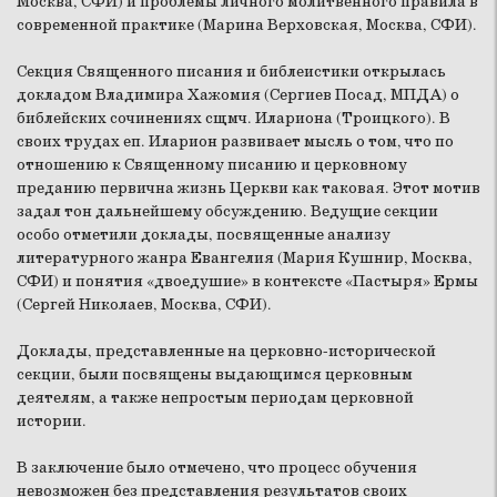
Москва, СФИ) и проблемы личного молитвенного правила в
современной практике (
Марина Верховская
, Москва, СФИ).
Секция Священного писания и библеистики открылась
докладом
Владимира Хажомия
(Сергиев Посад, МПДА) о
библейских сочинениях сщмч. Илариона (Троицкого). В
своих трудах еп. Иларион развивает мысль о том, что по
отношению к Священному писанию и церковному
преданию первична жизнь Церкви как таковая. Этот мотив
задал тон дальнейшему обсуждению. Ведущие секции
особо отметили доклады, посвященные анализу
литературного жанра Евангелия (
Мария Кушнир
, Москва,
СФИ) и понятия «двоедушие» в контексте «Пастыря» Ермы
(
Сергей Николаев
, Москва, СФИ).
Доклады, представленные на церковно-исторической
секции, были посвящены выдающимся церковным
деятелям, а также непростым периодам церковной
истории.
В заключение было отмечено, что процесс обучения
невозможен без представления результатов своих