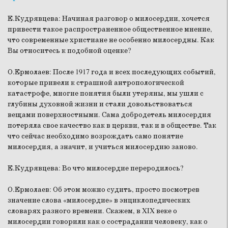
Е.Кудрявцева:
Начиная разговор о милосердии, хочется
привести такое распространенное общественное мнение,
что современные христиане не особенно милосердны. Как
Вы относитесь к подобной оценке?
О.Ермолаев:
После 1917 года и всех последующих событий,
которые привели к страшной антропологической
катастрофе, многие понятия были утеряны, мы ушли с
глубины духовной жизни и стали довольствоваться
вещами поверхностными. Сама добродетель милосердия
потеряла свое качество как в церкви, так и в обществе. Так
что сейчас необходимо возрождать само понятие
милосердия, а значит, и учиться милосердию заново.
Е.Кудрявцева:
Во что милосердие переродилось?
О.Ермолаев:
Об этом можно судить, просто посмотрев
значение слова «милосердие» в энциклопедических
словарях разного времени. Скажем, в XIX веке о
милосердии говорили как о сострадании человеку, как о