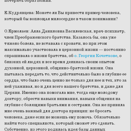
потерять образ Божий.
Е.Кудрявцева:
Можете ли Вы привести пример человека,
который бы воплощал милосердие в таком понимании?
О.Ермолаев:
Алла Даниловна Василевская, врач-психиатр,
член Преображенского братства. Казалось бы, она уже
тяжело болела, не вставала с кровати, но при этом
максимально участвовала в церковной жизни — постоянно
спрашивала о жизни братства, об
о. Георгии Кочеткове
, о
близких ей людях и все время делилась своим опытом
духовной, церковной, общинно-братской жизни. Она
пыталась передать то, что действительно было в глубине ее
сердца, что было очень ценно не только для нее и тех, кто за
ней ухаживал, но и для всего нашего братства, и даже для
Церкви. Именно она помогала мне, тогда еще молодому
доктору, обрести навыки внимания, навыки общения на
глубине с болящими братьями и сестрами. Она же привила
мне очень важный для доктора принцип: не бросать
человека, даже если не можешь ему помочь. Обязательно
найти того специалиста, который сможет это сделать.
Собственно, из этого родилась идея базы данных