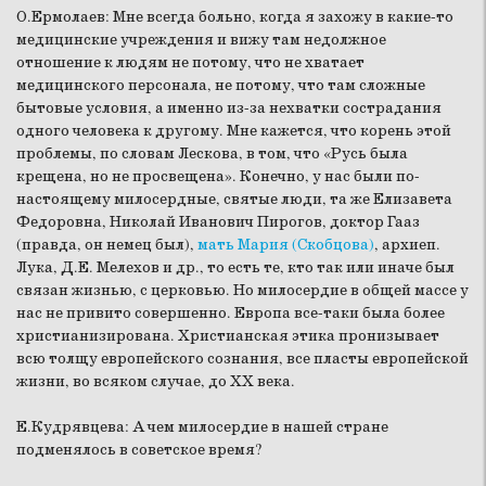
О.Ермолаев:
Мне всегда больно, когда я захожу в какие-то
медицинские учреждения и вижу там недолжное
отношение к людям не потому, что не хватает
медицинского персонала, не потому, что там сложные
бытовые условия, а именно из-за нехватки сострадания
одного человека к другому. Мне кажется, что корень этой
проблемы, по словам Лескова, в том, что «Русь была
крещена, но не просвещена». Конечно, у нас были по-
настоящему милосердные, святые люди, та же Елизавета
Федоровна, Николай Иванович Пирогов, доктор Гааз
(правда, он немец был),
мать Мария (Скобцова)
, архиеп.
Лука, Д.Е. Мелехов и др., то есть те, кто так или иначе был
связан жизнью, с церковью. Но милосердие в общей массе у
нас не привито совершенно. Европа все-таки была более
христианизирована. Христианская этика пронизывает
всю толщу европейского сознания, все пласты европейской
жизни, во всяком случае, до ХХ века.
Е.Кудрявцева:
А чем милосердие в нашей стране
подменялось в советское время?