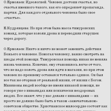
О.Ермолаев:
Идеологией. Человек достоин счастья, но
счастья именного такого, как его определяет пропаганда,
партия. Для каждого отдельного человека было свое
«счастье».
Е.Кудрявцева:
Но при этом была масса тимуровских
команд, которые кололи дрова и переводили старушек
через дорогу.
О.Ермолаев:
Никто и ничто не может заменить действия
Божьего в человеке. Помогая человеку, важно смотреть на
плоды этой помощи. Тимуровская помощь никак не меняла
жизнь человека. Конечно, ему становилось легче от того,
что не надо колоть дрова или идти в магазин, но при этом
человек по-прежнему оставался тотально одинок. Он был
все так же оторван от реальной жизни, от жизни с Богом.
Миллионы людей вообще не имели никакой помощи, не
говоря уже о инвалидах или психически нездоровых
людях. Все знают, что у нас делали с инвалидами — их
просто не должно было быть в таком «замечательном»
советском обществе. Христианское милосердие состоит как