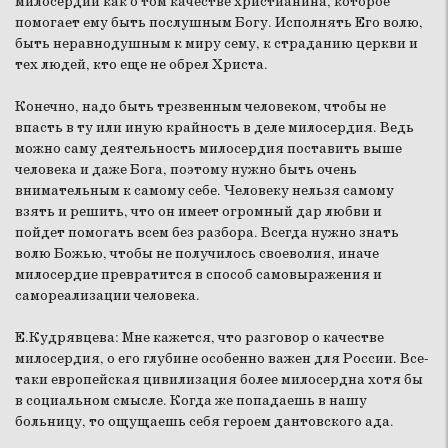
милосердии как о том качестве христианина, которое
помогает ему быть послушным Богу. Исполнять Его волю,
быть неравнодушным к миру сему, к страданию церкви и
тех людей, кто еще не обрел Христа.
Конечно, надо быть трезвенным человеком, чтобы не
впасть в ту или иную крайность в деле милосердия. Ведь
можно саму деятельность милосердия поставить выше
человека и даже Бога, поэтому нужно быть очень
внимательным к самому себе. Человеку нельзя самому
взять и решить, что он имеет огромный дар любви и
пойдет помогать всем без разбора. Всегда нужно знать
волю Божью, чтобы не получилось своеволия, иначе
милосердие превратится в способ самовыражения и
самореализации человека.
Е.Кудрявцева:
Мне кажется, что разговор о качестве
милосердия, о его глубине особенно важен для России. Все-
таки европейская цивилизация более милосердна хотя бы
в социальном смысле. Когда же попадаешь в нашу
больницу, то ощущаешь себя героем дантовского ада.