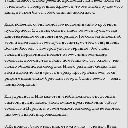
заканчивается, Воскресение произошло для всех. Если ты
готов жить с воскресшим Христом, то эта жизнь будет тебе
дана, в каком бы ты состоянии ни находился.
Еще, конечно, очень помогает воспоминание о крестном
пути Христа. Я думаю, если не знать об этом пути, тогда
действительно становится страшно. Но если ты знаешь об
этом и пытаешься этот путь познать, то тогда ощущаешь
Божью Любовь, с которой уже не страшно. Это очень
важный переломный момент в состоянии болящего
человека, поэтому так важно не оставлять его одного, так
важно общение, милосердие. Много раз я наблюдал, как
люди выходят из наркоза и сразу преображаются, если
рядом с ними сидит брат или сестра. Одиночество — вещь
немилосердная.
Е.Кудрявцева:
Мне кажется, чтобы делиться подобным
опытом, нужно иметь адекватные представления о Боге,
человеке и Церкви, и в этом смысле милосердие во многом
является плодом просвещения.
О.Ермолаев:
Сартр говорил, что «другие — это ад». Если