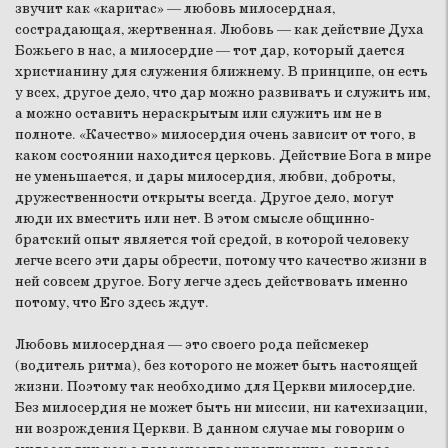
звучит как «каритас» — любовь милосердная,
сострадающая, жертвенная. Любовь — как действие Духа
Божьего в нас, а милосердие — тот дар, который дается
христианину для служения ближнему. В принципе, он есть
у всех, другое дело, что дар можно развивать и служить им,
а можно оставить нераскрытым или служить им не в
полноте. «Качество» милосердия очень зависит от того, в
каком состоянии находится церковь. Действие Бога в мире
не уменьшается, и дары милосердия, любви, доброты,
дружественности открыты всегда. Другое дело, могут
люди их вместить или нет. В этом смысле общинно-
братский опыт является той средой, в которой человеку
легче всего эти дары обрести, потому что качество жизни в
ней совсем другое. Богу легче здесь действовать именно
потому, что Его здесь ждут.
Любовь милосердная — это своего рода пейсмекер
(водитель ритма), без которого не может быть настоящей
жизни. Поэтому так необходимо для Церкви милосердие.
Без милосердия не может быть ни миссии, ни катехизации,
ни возрождения Церкви. В данном случае мы говорим о