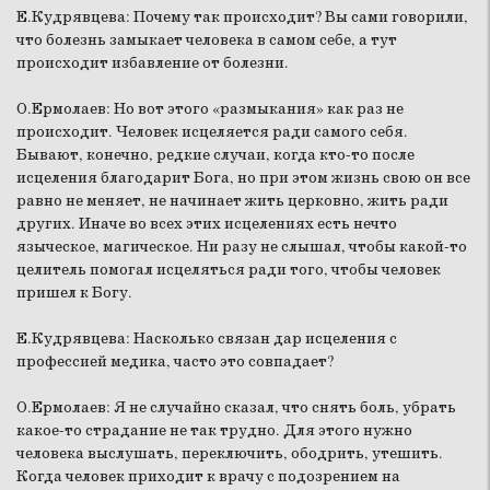
Е.Кудрявцева:
Почему так происходит? Вы сами говорили,
что болезнь замыкает человека в самом себе, а тут
происходит избавление от болезни.
О.Ермолаев:
Но вот этого «размыкания» как раз не
происходит. Человек исцеляется ради самого себя.
Бывают, конечно, редкие случаи, когда кто-то после
исцеления благодарит Бога, но при этом жизнь свою он все
равно не меняет, не начинает жить церковно, жить ради
других. Иначе во всех этих исцелениях есть нечто
языческое, магическое. Ни разу не слышал, чтобы какой-то
целитель помогал исцеляться ради того, чтобы человек
пришел к Богу.
Е.Кудрявцева:
Насколько связан дар исцеления с
профессией медика, часто это совпадает?
О.Ермолаев:
Я не случайно сказал, что снять боль, убрать
какое-то страдание не так трудно. Для этого нужно
человека выслушать, переключить, ободрить, утешить.
Когда человек приходит к врачу с подозрением на