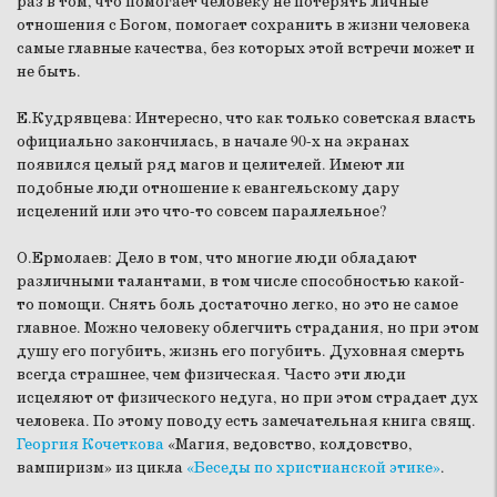
раз в том, что помогает человеку не потерять личные
отношения с Богом, помогает сохранить в жизни человека
самые главные качества, без которых этой встречи может и
не быть.
Е.Кудрявцева:
Интересно, что как только советская власть
официально закончилась, в начале 90-х на экранах
появился целый ряд магов и целителей. Имеют ли
подобные люди отношение к евангельскому дару
исцелений или это что-то совсем параллельное?
О.Ермолаев:
Дело в том, что многие люди обладают
различными талантами, в том числе способностью какой-
то помощи. Снять боль достаточно легко, но это не самое
главное. Можно человеку облегчить страдания, но при этом
душу его погубить, жизнь его погубить. Духовная смерть
всегда страшнее, чем физическая. Часто эти люди
исцеляют от физического недуга, но при этом страдает дух
человека. По этому поводу есть замечательная книга свящ.
Георгия Кочеткова
«Магия, ведовство, колдовство,
вампиризм» из цикла
«Беседы по христианской этике»
.