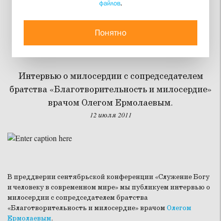
файлов
.
Помочь победить
последнее зло в
Понятно
человеке
Интервью о милосердии с сопредседателем
братства «Благотворительность и милосердие»
врачом Олегом Ермолаевым.
12 июля 2011
В преддверии сентябрьской конференции «Служение Богу
и человеку в современном мире» мы публикуем интервью о
милосердии с сопредседателем братства
«Благотворительность и милосердие» врачом
Олегом
Ермолаевым
.