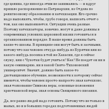
где целина, где никогда этим не занимались — и вдруг
пришло распоряжение из Патриархии, из Отдела по
религиозному образованию и катехизации. Его срочно
надо выполнять, чтобы, грубо говоря, написать отчет о
том, как оно выполняется. Ситуации очень разные.
Поэтому катехизаторы, конечно, могут и даже должны в
современных условиях церковной жизни готовиться в
организованном порядке. В наше время должны быть
какие-то школы. В принципе они могут быть и заочными,
потому что как человек откуда-нибудь из Бурятии или из
какого-нибудь поселка в той же Хакасии, где я сейчас
служу, или с Чукотки будет учиться? Как? Не поедет он ни в
какую семинарию, ни в какой Свято-Тихоновский
университет. Значит, должно быть какое-то
дистанционное обучение, возможности к которому сейчас
имеются, чтобы человек просто-напросто знал катехизис,
знал толкование Символа веры, основные положения
христианской веры, знал основы Священного писания.
Да, все равно людей надо готовить. Потому что не только в
малых, но и в больших городах подготовленных людей