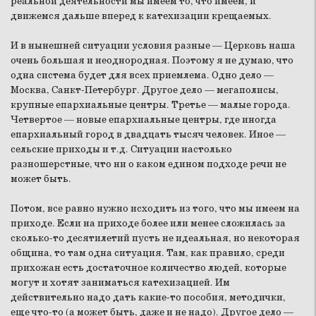
реальной деятельности мы имеем то, что имеем, и
движемся дальше вперед к катехизации крещаемых.
И в нынешней ситуации условия разные — Церковь наша
очень большая и неоднородная. Поэтому я не думаю, что
одна система будет для всех приемлема. Одно дело —
Москва, Санкт-Петербург. Другое дело — мегаполисы,
крупные епархиальные центры. Третье — малые города.
Четвертое — новые епархиальные центры, где иногда
епархиальный город в двадцать тысяч человек. Иное —
сельские приходы и т.д. Ситуации настолько
разношерстные, что ни о каком едином подходе речи не
может быть.
Потом, все равно нужно исходить из того, что мы имеем на
приходе. Если на приходе более или менее сложилась за
сколько-то десятилетий пусть не идеальная, но некоторая
община, то там одна ситуация. Там, как правило, среди
прихожан есть достаточное количество людей, которые
могут и хотят заниматься катехизацией. Им
действительно надо дать какие-то пособия, методички,
еще что-то (а может быть, даже и не надо). Другое дело —