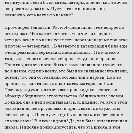
то интуиции: если были катехизаторы, значит, как-то этим
вопросом задавались. Пусть это не написано, но,
возможно, есть какие-то намеки?
Протоиерей Геннадий Фаст:
Я специально этот вопрос не
исследовал. Что касается того, что я читал о первых
четырех веках, то в них тоже есть перелом: первые три века
и потом — четвертый… В четвертом катехизация была еще
очень реальная, серьезная, насыщенная… Я не читал о
том, как готовили катехизаторов, откуда они брались.
Понятно, что это могли быть и сами священнослужители,
но в целом, судя по всему, это были не священнослужители,
потому что они составляли особый чин в церкви. Но в то
время ведь как таковых школ катехизаторов не было.
Поэтому, я думаю, что это все происходило, скорее, по
образцу общинного строительства. Община жила словом
Божьим, она в нём воспитывалась, и, видимо, те, кто в этом
более или менее преуспевал, и призывались к служению
катехизатора. Потому что где были школы в собственном
смысле слова? В Александрии? Да, там была огласительная
школа. И вполне можно допустить, что эта школа, в том