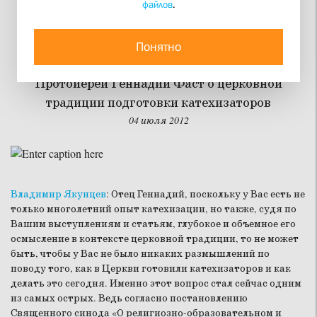
файлов
.
«Думаю, это было почти
спонтанное действие»
Понятно
Протоиерей Геннадий Фаст о церковной
традиции подготовки катехизаторов
04 июля 2012
Владимир Якунцев
:
Отец Геннадий, поскольку у Вас есть не
только многолетний опыт катехизации, но также, судя по
Вашим выступлениям и статьям, глубокое и объемное его
осмысление в контексте церковной традиции, то не может
быть, чтобы у Вас не было никаких размышлений по
поводу того, как в Церкви готовили катехизаторов и как
делать это сегодня. Именно этот вопрос стал сейчас одним
из самых острых. Ведь согласно постановлению
Священного синода «О религиозно-образовательном и