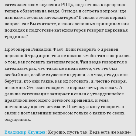
катехизическом служении РПЦ», подготовка к крещению
теперь обязательна везде. Отсюда и острота вопроса: где
нам взять столько катехизаторов? В связи с этим первый
вопрос: как Вы считаете, о каких основных принципах или
подходах к подготовке катехизаторов говорит церковная
традиция?
Протоиерей Геннадий Фаст:
Если говорить о древней
церковной традиции, то я не помню, чтобы там говорилось
о том, как готовить катехизаторов. Там везде говорится о
катехизаторах, что таковые имели место, что это был
особый чин, особое служение в церкви, а о том, откуда они
берутся, кто они такие, как их готовить, я, честно говоря,
не помню. Это если говорить о первых четырех веках. А
дальше катехизация замирает в связи с утвердившейся
практикой всеобщего детского крещения, и тема
потихоньку просто исчезает. Поэтому я могу говорить в
связи с поставленным вопросом только о каких-то своих
ощущениях.
Владимир Якунцев
:
Хорошо, пусть так. Ведь есть же какие-