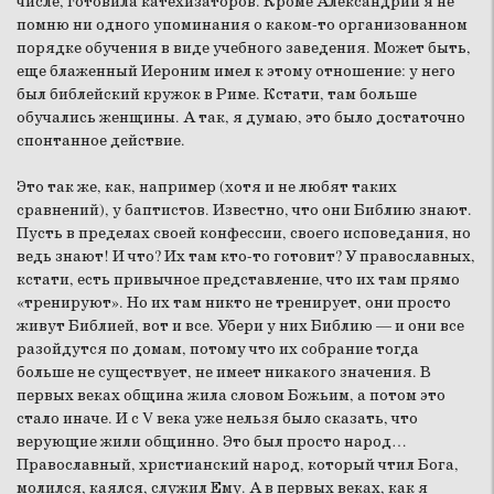
числе, готовила катехизаторов. Кроме Александрии я не
помню ни одного упоминания о каком-то организованном
порядке обучения в виде учебного заведения. Может быть,
еще блаженный Иероним имел к этому отношение: у него
был библейский кружок в Риме. Кстати, там больше
обучались женщины. А так, я думаю, это было достаточно
спонтанное действие.
Это так же, как, например (хотя и не любят таких
сравнений), у баптистов. Известно, что они Библию знают.
Пусть в пределах своей конфессии, своего исповедания, но
ведь знают! И что? Их там кто-то готовит? У православных,
кстати, есть привычное представление, что их там прямо
«тренируют». Но их там никто не тренирует, они просто
живут Библией, вот и все. Убери у них Библию — и они все
разойдутся по домам, потому что их собрание тогда
больше не существует, не имеет никакого значения. В
первых веках община жила словом Божьим, а потом это
стало иначе. И с V века уже нельзя было сказать, что
верующие жили общинно. Это был просто народ…
Православный, христианский народ, который чтил Бога,
молился, каялся, служил Ему. А в первых веках, как я