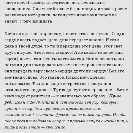
часто нет. Не всегда достаточно подготовлены и
священники. Они тоже бывают беспомощны и тоже просят
различные методички, потому что иначе они порой не
знают, с чего начинать.
Хотя по идее, по-хорошему, ничего этого не нужно. Сердце
сердцу весть подает, день дню передает знание. И если
день в твоей душе, то ты и передашь этот день, этот свет
другой душе. Что и есть главное! А не какой-то зачет или
сертификат о том, что ты катехизатор. Вот опасность: мы
получим дипломированных катехизаторов, но готовы ли
они передать веру своего сердца другому сердцу? Вот это
все-таки основа. Это главное. Какой методичкой
пользовался Филипп, когда встретился с евнухом и
оглашал его по дороге? Тут вода, тут же и крещение… Вот к
чему надо стремиться — к евангельскому образу. (
Прим
ред.:
Деян 8:26-39; Филипп истолковал евнуху, который,
судя по всему, был иудейским прозелитом, т.е.
оглашаемым 1-го этапа, фрагмент из книги пророка Исайи,
после чего последовали вопрос и просьба евнуха о крещении, и
лишь после этого — крещение
).