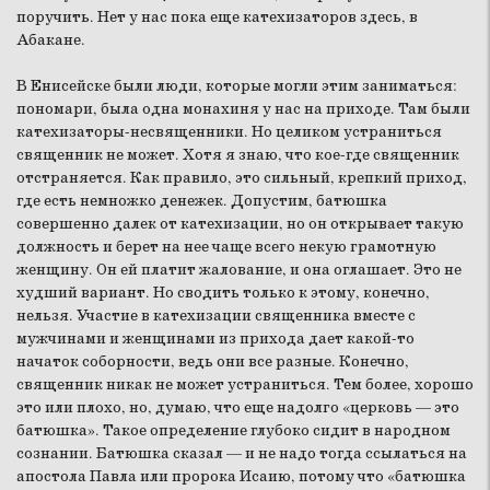
поручить. Нет у нас пока еще катехизаторов здесь, в
Абакане.
В Енисейске были люди, которые могли этим заниматься:
пономари, была одна монахиня у нас на приходе. Там были
катехизаторы-несвященники. Но целиком устраниться
священник не может. Хотя я знаю, что кое-где священник
отстраняется. Как правило, это сильный, крепкий приход,
где есть немножко денежек. Допустим, батюшка
совершенно далек от катехизации, но он открывает такую
должность и берет на нее чаще всего некую грамотную
женщину. Он ей платит жалование, и она оглашает. Это не
худший вариант. Но сводить только к этому, конечно,
нельзя. Участие в катехизации священника вместе с
мужчинами и женщинами из прихода дает какой-то
начаток соборности, ведь они все разные. Конечно,
священник никак не может устраниться. Тем более, хорошо
это или плохо, но, думаю, что еще надолго «церковь — это
батюшка». Такое определение глубоко сидит в народном
сознании. Батюшка сказал — и не надо тогда ссылаться на
апостола Павла или пророка Исаию, потому что «батюшка