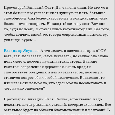
Протоиерей Геннадий Фаст:
Да, так они жили. Но кто-то в
этом больше преуспевал: имел лучшую память, большие
способности, был более благочестив, в конце концов, умел
более внятно говорить. Не каждый же это умеет. Вот они-
то, судя по всему, и становились катехизаторами. Без того,
чтобы кончать какой-то, говоря современным языком, вуз,
училище, курсы…
Владимир Якунцев
:
А что делать в настоящее время? С V
века, как Вы сказали, «тема исчезает», но сейчас она снова
появляется, поэтому нужны катехизаторы. Как мне
кажется, современная церковная жизнь вряд ли
способствует рождению в ней катехизатора, поэтому и
ставится вопрос об их особой подготовке. Возможно это
или нет? Если возможно, что здесь можно посоветовать и
чего нужно опасаться?
Протоиерей Геннадий Фаст:
Сейчас, естественно, надо
исходить из тех реальных условий, которые сложились. Все
остальное будет из области благопожеланий и фантазий. В