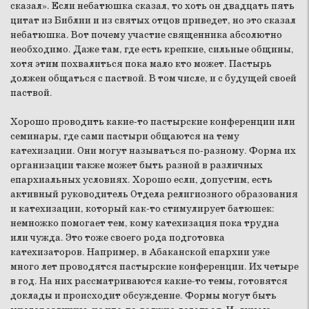
сказал». Если небатюшка сказал, то хоть он двадцать пять
цитат из Библии и из святых отцов приведет, но это сказал
небатюшка. Вот почему участие священника абсолютно
необходимо. Даже там, где есть крепкие, сильные общины,
хотя этим похвалиться пока мало кто может. Пастырь
должен общаться с паствой. В том числе, и с будущей своей
паствой.
Хорошо проводить какие-то пастырские конференции или
семинары, где сами пастыри общаются на тему
катехизации. Они могут называться по-разному. Форма их
организации также может быть разной в различных
епархиальных условиях. Хорошо если, допустим, есть
активный руководитель Отдела религиозного образования
и катехизации, который как-то стимулирует батюшек:
немножко помогает тем, кому катехизация пока трудна
или чужда. Это тоже своего рода подготовка
катехизаторов. Например, в Абаканской епархии уже
много лет проводятся пастырские конференции. Их четыре
в год. На них рассматриваются какие-то темы, готовятся
доклады и происходит обсуждение. Формы могут быть