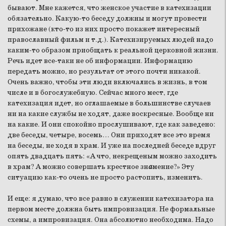
бывают. Мне кажется, что женское участие в катехизации
обязательно. Какую-то беседу должны и могут провести
прихожане (кто-то из них просто покажет интересный
православный фильм и т.д.). Катехизируемых людей надо
каким-то образом приобщать к реальной церковной жизни.
Речь идет все-таки не об информации. Информацию
передать можно, но результат от этого почти никакой.
Очень важно, чтобы эти люди включались в жизнь, в том
числе и в богослужебную. Сейчас много мест, где
катехизация идет, но оглашаемые в большинстве случаев
ни на какие службы не ходят, даже воскресные. Вообще ни
на какие. И они спокойно прослушивают, где как заведено:
две беседы, четыре, восемь… Они приходят все это время
на беседы, не ходя в храм. И уже на последней беседе вдруг
опять двадцать пять: «А что, некрещеным можно заходить
в храм? А можно совершать крестное зн
а
мение?» Эту
ситуацию как-то очень не просто растопить, изменить.
И еще: я думаю, что все равно в служении катехизатора на
первом месте должна быть импровизация. Не формальные
схемы, а импровизация. Она абсолютно необходима. Надо