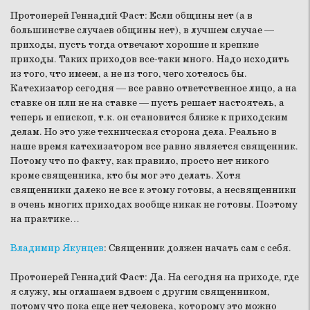
Протоиерей Геннадий Фаст:
Если общины нет (а в
большинстве случаев общины нет), в лучшем случае —
приходы, пусть тогда отвечают хорошие и крепкие
приходы. Таких приходов все-таки много. Надо исходить
из того, что имеем, а не из того, чего хотелось бы.
Катехизатор сегодня — все равно ответственное лицо, а на
ставке он или не на ставке — пусть решает настоятель, а
теперь и епископ, т.к. он становится ближе к приходским
делам. Но это уже техническая сторона дела. Реально в
наше время катехизатором все равно является священник.
Потому что по факту, как правило, просто нет никого
кроме священника, кто бы мог это делать. Хотя
священники далеко не все к этому готовы, а несвященники
в очень многих приходах вообще никак не готовы. Поэтому
на практике…
Владимир Якунцев
:
Священник должен начать сам с себя.
Протоиерей Геннадий Фаст:
Да. На сегодня на приходе, где
я служу, мы оглашаем вдвоем с другим священником,
потому что пока еще нет человека, которому это можно