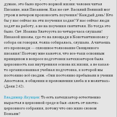
думаю, это было просто нормой жизни: человек читал
Писание, жил Писанием. Как же свт. Василий Великий мог
утром и вечером произносить поучения? Каждый день! Кто
бы у нас сейчас на эти поучения ходил? У нас сейчас люди
ходят на работу, а не на поучения святителя. Но тогда это
было. Свт. Иоанна Златоуста по четыре часа слушали!
Никакой школы, где-то на площади в Константинополе у
собора он говорил, толпа собиралась, слушала. А читаешь
его проповеди — сплошное толкование Священного
писания! Поэтому мне кажется, что все-таки основным
принципом в вопросе подготовки катехизаторов была
церковность как внутренняя основа их жизни, а не какая-
то организованная учебная подготовка, к которой мы
постоянно всё сводим. «Они постоянно пребывали в учении
Апостолов, в общении и преломлении хлеба и в молитвах»
(Деян 2:42).
Владимир Якунцев
:
То есть катехизатор естественно
вырастал в церковной среде и был «плоть от плоти»
церковного собрания, потому что оно жило словом
Божьим?