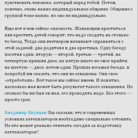
чувствовать человека, который перед тобой. Потом,
конечно, очень важно индивидуальное общение. Общение с
группой тоже важно, но оно не индивидуально.
Еще вот в чем сейчас опасность. Желающим креститься
или крестить детей говорят, что надо сходить на столько-
то бесед. Тогда они вчетвером начинают справляться с
этой задачей: два родителя и два крестных. Одну беседу
посетил один, вторую — второй, третью — третий, на
четвертую пришли двое, на пятую никто не смог прийти,
на шестую — двое, потом один. Прошла восьмая беседа, и
попробуй им сказать, что они не оглашены. Они свое
«отработали». Вот такое мы сейчас имеем. И понятно,
насколько мал может быть результат такого оглашения. Но
сколько бы ни был он мал, его проводить надо. Без этого —
просто грех.
Владимир Якунцев
:
Вы сказали, что в современных
условиях катехизаторов необходимо специально готовить.
Но кто может реально отвечать сегодня за подготовку
катехизаторов?