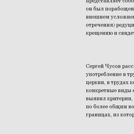
представляет соб
он был порабощен 
внешнем усложнен
отречения) редуци
крещению и свидет
Сергей Чусов расс
употребление в тр
церкви, в трудах 
конкретные виды е
выявил критерии, 
по более общим во
границах, из кото