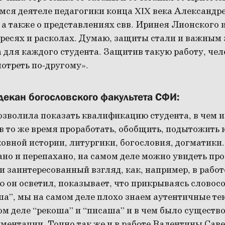
мся деятеле педагогики конца XIX века Александр
а также о представлениях свв. Иринея Лионского 
ересях и расколах. Думаю, защиты стали и важным
 для каждого студента. Защитив такую работу, чел
отреть по-другому».
 декан богословского факультета СФИ:
зволила показать квалификацию студента, в чем и 
 в то же время проработать, обобщить, подытожить
овной истории, литургики, богословия, догматики. 
ано и перепахано, на самом деле можно увидеть про
 заинтересованный взгляд, как, например, в работ
 он осветил, показывает, что прикрываясь словос
а”, мы на самом деле плохо знаем аутентичные тек
ом деле “рекоша” и “писаша” и в чем было существ
ментации. Точно так же и в работе Валентины Сав