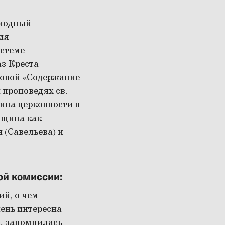
риодный
ия
истеме
з Креста
совой «Содержание
 проповедях св.
ипа церковности в
бщина как
 (Савельева) и
ной комиссии:
ий, о чем
чень интересна
м, запомнилась