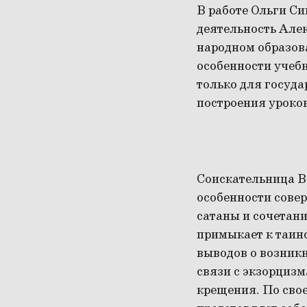
В работе Ольги С
деятельность Але
народном образов
особенности учебн
только для госуда
построения уроков
Соискательница В
особенности сове
сатаны и сочетани
примыкает к таин
выводов о возникн
связи с экзорциз
крещения. По свое