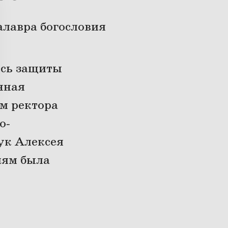
алавра богословия
ись защиты
нная
м ректора
о-
ук Алексея
лям была