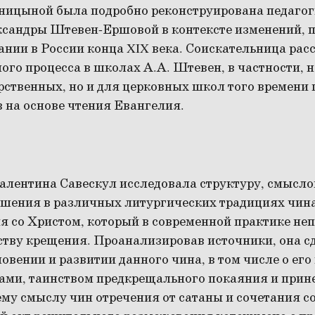
иницыной была подробно реконструирована педаго
ксандры Штевен-Ершовой в контексте изменений, 
ании в России конца XIX века. Соискательница рас
ого процесса в школах А.А. Штевен, в частности, 
рственных, но и для церковных школ того времени
 на основе чтения Евангелия.
алентина Савескул исследовала структуру, смысло
ршения в различных литургических традициях чина
я со Христом, который в современной практике не
ству крещения. Проанализировав источники, она с
овении и развитии данного чина, в том числе о его
мами, таинством предкрещального покаяния и прин
му смыслу чин отречения от сатаны и сочетания с