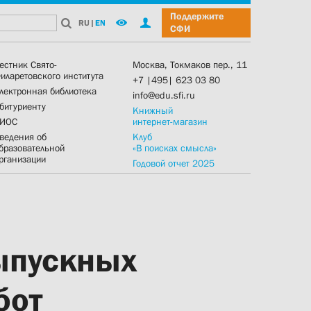
Поддержите
RU
|
EN
СФИ
естник Свято-
Москва, Токмаков пер., 11
иларетовского института
+7 |495| 623 03 80
лектронная библиотека
info@edu.sfi.ru
битуриенту
Книжный
ИОС
интернет-магазин
ведения об
Клуб
бразовательной
«В поисках смысла»
рганизации
Годовой отчет 2025
ыпускных
бот