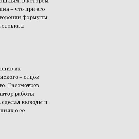
рошлым, в котором
на – что при его
вторении формулы
готовка к
авнив их
нского – отцов
то. Рассмотрев
автор работы
ь сделал выводы и
ниях о ее