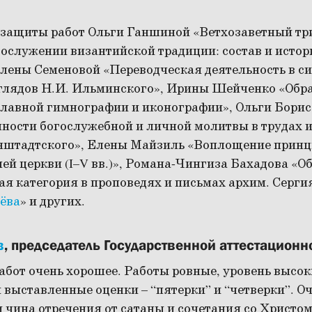
 защиты работ Ольги Ганшиной «Ветхозаветный т
гослужении византийской традиции: состав и истор
лены Семеновой «Переводческая деятельность в с
глядов Н.И. Ильминского», Ирины Шейченко «Обра
славной гимнографии и иконографии», Ольги Бори
ности богослужебной и личной молитвы в трудах и
нштадтского», Елены Майзиль «Воплощение принц
ей церкви (I–V вв.)», Романа-Чингиза Бахадова «О
я категория в проповедях и письмах архим. Сергия
ёва
» и других.
в
, председатель Государственной аттестацион
абот очень хорошее. Работы ровные, уровень высок
 выставленные оценки – “пятерки” и “четверки”. О
 чина отречения от сатаны и сочетания со Христо