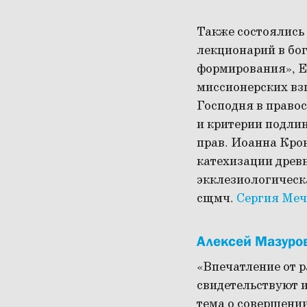
Также состоялись
лекционарий в бо
формирования», Е
миссионерских вз
Господня в право
и критерии подлин
прав. Иоанна Кро
катехизации древн
экклезиологическа
сщмч.
Сергия Меч
Алексей Мазуро
«Впечатление от р
свидетельствуют и
тема о совершении