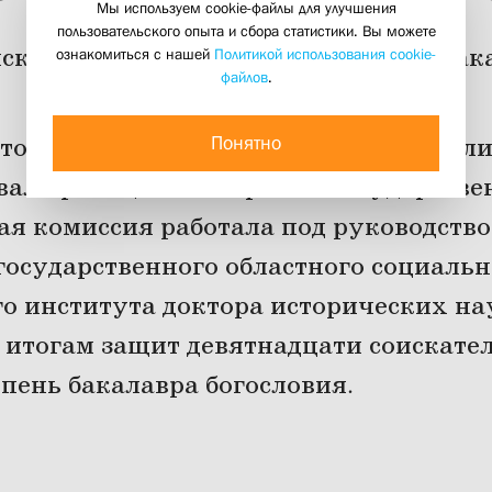
Мы используем cookie-файлы для улучшения
пользовательского опыта и сбора статистики. Вы можете
скателям была присвоена степень бак
ознакомиться с нашей
Политикой использования cookie-
файлов
.
20 июня 2014
Понятно
ято-Филаретовском институте состоял
валификационных работ. Государстве
ая комиссия работала под руководство
государственного областного социальн
о института доктора исторических на
 итогам защит девятнадцати соискате
пень бакалавра богословия.