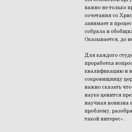
важно не только п
сочетания со Христ
занимает в проце
собрала и обобщи
Оказывается, до н
Для каждого студе
проработка вопрос
квалификацию и в 
сокровищницу цер
важно сказать что-
науке ценится пре
научная новизна и
проблему, разобра
такой интерес».