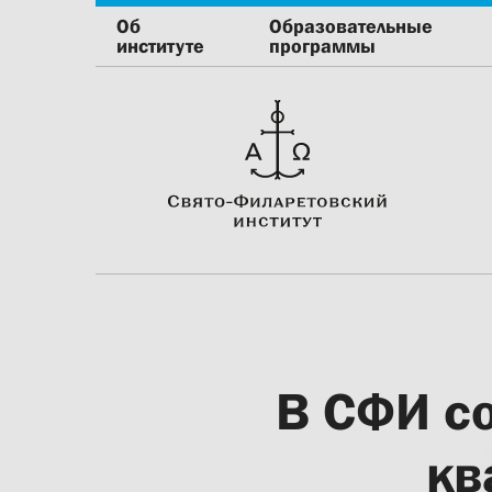
Об
Образовательные
институте
программы
В СФИ с
кв