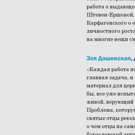
работа о выдающе
Штевен-Ершовой, 
Карфагенского о 
личностного роста
на многие вещи см
Зоя Дашевская
,
«Каждая работа по
главная задача, и
материал для церк
бы, все уже испыт
живой, верующий и
Проблема, которую
святые отцы рекош
о чем отцы на сам
богословской аргу