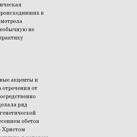
гическая
происходивших в
смотрела
необычную не
 практику
вые акценты и
 отречения от
посредственно
делала ряд
 генетической
есением обетов
о Христом