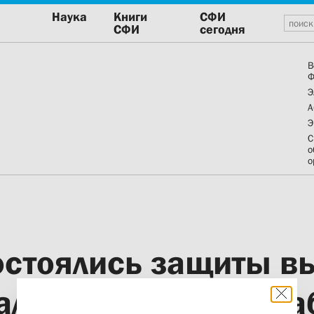
Наука
Книги
СФИ
СФИ
сегодня
В
Ф
Э
А
Э
С
о
о
остоялись защиты в
алификационных ра