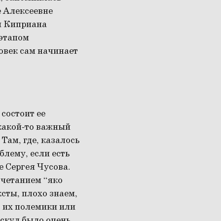
е Алексеевне
и Киприана
 этапом
овек сам начинает
состоит ее
 какой-то важный
Там, где, казалось
блему, если есть
е Сергея Чусова.
очетанием “яко
сты, плохо знаем,
о их полемики или
ескул было очень