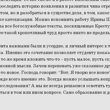
роследить историю появления и развития чина отр
ом, но и разобраться в существе дела, в том, какое
ссе катехизации. Можно вспомнить работу Ирины 
ла все богослужебные тексты, посвященные Кресту
ее такой кропотливый труд просто никто не продел
нта важными были и усердие, и личный интерес к т
а. Именно это сочетание позволяет студенту показ
то же время вложить что-то – пусть малое, пусть ск
ковной мысли. Зачем перепевать уже сказанное др
то новое. Господь говорит: “Вот, Я творю все новое” 
жде всего именно это. Всегда можно услышать вопр
сследования? А мы не всегда решаемся осветить т
ться в том или ином вопросе. Само образование и