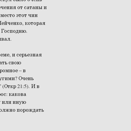
ечения от сатаны и
 место этот чин
Шейченко, которая
 Господню.
ывал.
еме, и серьезная
ать свою
ромное – в
угими? Очень
(Откр 21:5). И в
ос: какова
у или иную
 должно порождать