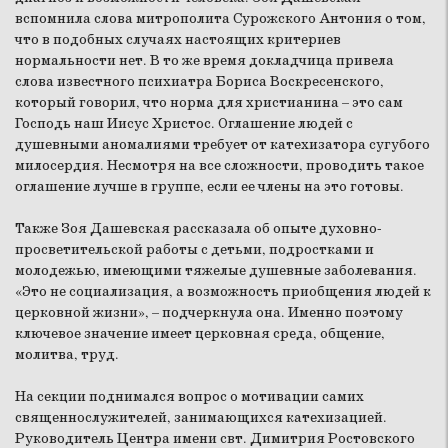
вспомнила слова митрополита Сурожского Антония о том,
что в подобных случаях настоящих критериев
нормальности нет. В то же время докладчица привела
слова известного психиатра Бориса Воскресенского,
который говорил, что норма для христианина – это сам
Господь наш Иисус Христос. Оглашение людей с
душевными аномалиями требует от катехизатора сугубого
милосердия. Несмотря на все сложности, проводить такое
оглашение лучше в группе, если ее члены на это готовы.
Также Зоя Дашевская рассказала об опыте духовно-
просветительской работы с детьми, подростками и
молодежью, имеющими тяжелые душевные заболевания.
«Это не социализация, а возможность приобщения людей к
церковной жизни», – подчеркнула она. Именно поэтому
ключевое значение имеет церковная среда, общение,
молитва, труд.
На секции поднимался вопрос о мотивации самих
священнослужителей, занимающихся катехизацией.
Руководитель Центра имени свт. Димитрия Ростовского