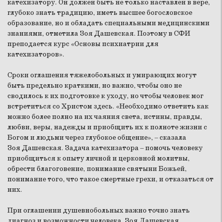
катехизатору. Он должен быть не только наставлен в вере,
глубоко знать традицию, иметь высшее богословское
образование, но и обладать специальными медицинскими
знаниями, отметила Зоя Дашевская. Поэтому в СФИ
преподается курс «Основы психиатрии для
катехизаторов».
Сроки оглашения тяжелобольных и умирающих могут
быть предельно краткими, но важно, чтобы оно не
сводилось к их подготовке к уходу, но чтобы человек мог
встретиться со Христом здесь. «Необходимо ответить как
можно более полно на их чаяния света, истины, правды,
любви, веры, надежды и приобщить их к полноте жизни с
Богом и людьми через глубокое общение»,
–
сказала
Зоя Дашевская. Задача катехизатора – помочь человеку
приобщиться к опыту личной и церковной молитвы,
обрести благоговение, понимание святыни Божьей,
понимание того, что такое смертные грехи, и отказаться от
них.
При оглашении душевнобольных важно точно знать
диагноз и возможности человека. Зоя Дашевская