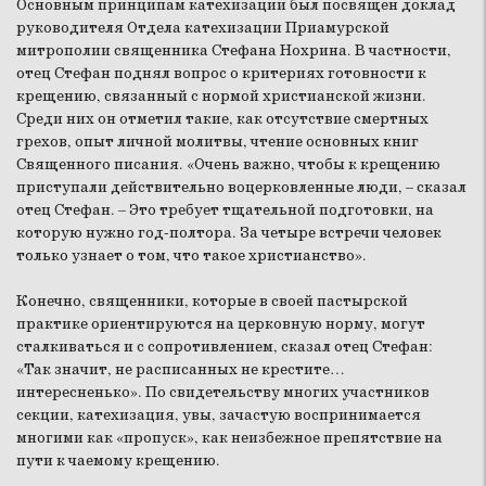
Основным принципам катехизации был посвящен доклад
руководителя Отдела катехизации Приамурской
митрополии священника Стефана Нохрина. В частности,
отец Стефан поднял вопрос о критериях готовности к
крещению, связанный с нормой христианской жизни.
Среди них он отметил такие, как отсутствие смертных
грехов, опыт личной молитвы, чтение основных книг
Священного писания. «Очень важно, чтобы к крещению
приступали действительно воцерковленные люди, – сказал
отец Стефан. – Это требует тщательной подготовки, на
которую нужно год-полтора. За четыре встречи человек
только узнает о том, что такое христианство».
Конечно, священники, которые в своей пастырской
практике ориентируются на церковную норму, могут
сталкиваться и с сопротивлением, сказал отец Стефан:
«Так значит, не расписанных не крестите…
интересненько». По свидетельству многих участников
секции, катехизация, увы, зачастую воспринимается
многими как «пропуск», как неизбежное препятствие на
пути к чаемому крещению.