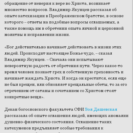
обращение от неверия к вере во Христа, возникает
множество вопросов. Владимир Якунцев рассказал об
опыте катехизации в Преображенском братстве, в основе
которого – ответы на подобные вопросы оглашаемых, а
также помощь им в обретении опыта личной и церковной
молитвы и исправлении жизни.
«Бог действительно начинает действовать в жизни этих
людей. Происходит настоящее Божье чудо, – сказал
Владимир Якунцев. – Сначала они испытывают
невероятную радость от обретения пути. Через какое-то
время человек познает грех и собственную греховность и
начинает жаждать Христа. И когда он крестится, если еще
не был крещен, или обновляет крещальные обеты, то за его
отречением от сатаны и сочетанием со Христом стоят
конкретные вещи».
Декан богословского факультета СФИ
Зоя Дашевская
рассказала об опыте оглашения людей, имеющих аномалии
душевно-физического состояния. Оглашение таких
катехуменов предъявляет особые требования к