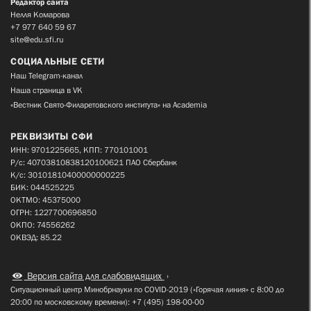
Редактор сайта
Нелля Комарова
+7 977 640 59 67
site@edu.sfi.ru
СОЦИАЛЬНЫЕ СЕТИ
Наш Telegram-канал
Наша страница в VK
«Вестник Свято-Филаретовского института» на Academia
РЕКВИЗИТЫ СФИ
ИНН: 9701225665, КПП: 770101001
Р/с: 40703810838120100621 ПАО Сбербанк
К/с: 30101810400000000225
БИК: 044525225
ОКТМО: 45375000
ОГРН: 1227700696850
ОКПО: 74556262
ОКВЭД: 85.22
Версия сайта для слабовидящих
Ситуационный центр Минобрнауки по COVID-2019 («Горячая линия» с 8:00 до
20:00 по московскому времени): +7 (495) 198-00-00