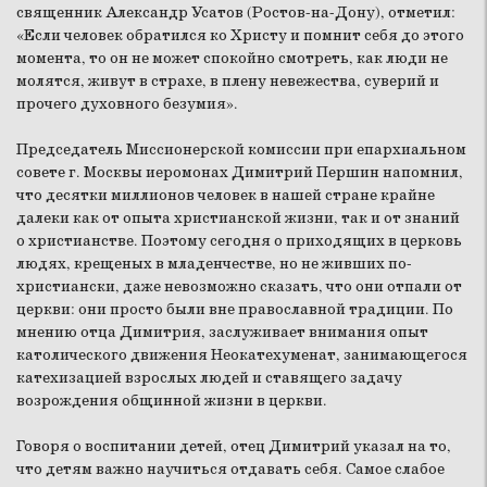
священник Александр Усатов (Ростов-на-Дону), отметил:
«Если человек обратился ко Христу и помнит себя до этого
момента, то он не может спокойно смотреть, как люди не
молятся, живут в страхе, в плену невежества, суверий и
прочего духовного безумия».
Председатель Миссионерской комиссии при епархиальном
совете г. Москвы иеромонах Димитрий Першин напомнил,
что десятки миллионов человек в нашей стране крайне
далеки как от опыта христианской жизни, так и от знаний
о христианстве. Поэтому сегодня о приходящих в церковь
людях, крещеных в младенчестве, но не живших по-
христиански, даже невозможно сказать, что они отпали от
церкви: они просто были вне православной традиции. По
мнению отца Димитрия, заслуживает внимания опыт
католического движения Неокатехуменат, занимающегося
катехизацией взрослых людей и ставящего задачу
возрождения общинной жизни в церкви.
Говоря о воспитании детей, отец Димитрий указал на то,
что детям важно научиться отдавать себя. Самое слабое