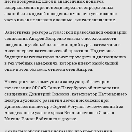
место воскресных школ и аналогичных попыток
воцерковления при помощи передачи определенных
знаний или моделей поведения в том, что усваиваемое
часто никак не связано с жизнью, считает священник.
Заместитель ректора Кузбасской православной семинарии
священник Андрей Мояренко сказал о необходимости
введения в учебный план семинарий курса катехетики и
миссионерско-катехизической практики. Подготовка
будущих катехизаторов может проходить и дистанционно
в тех учебных заведениях, которые имеют наибольший
опыт в этой области, отметил отец Андрей.
На секции также выступили заведующий сектором
катехизации ОРОиК Санкт-Петербургской митрополии
священник Димитрий Симонов, катехизатор Патриаршего
центра духовного развития детей и молодежи при
Даниловом монастыре Сергей Рогунов, ответственный за
молодежное служение храма Всемилостивого Спаса в
Митино Роман Войтишко и другие.
Доклады и обсуждения показали, что краеугольный