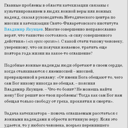
Главные проблемы в области катехизации связаны с
культивированием в людях ложной веры или ложных
надежд, сказал руководитель Методического центра по
миссии и катехизации Свято-Филаретовского института
Владимир Якунцев
. Многие совершенно неправославно
верят, что таинство состоялось «в силу совершенного
действия» («ex opere operato»). С какой стати такому человеку,
уверенному, что он получил желаемое, тратить еще
полтора года жизни на какое-то оглашение?
Подобные ложные надежды люди обретают в своем сердце,
когда сталкиваются с лжемиссией – миссией,
превращенной в рекламу: «От имени Бога обещают то, чего
сам Бог никому никогда не обещал, – пояснил
Владимир Якунцев. – Что-то болит? Не можешь найти
жену? Бог решит все твои проблемы! Тогда как сам Бог нам
обещал только свободу от греха, проклятия и смерти».
Задача катехизатора – помочь оглашаемым расстаться с
ложными надеждами и обрести истинную веру. Если это
удается, то у любого человека, всерьез пережившего