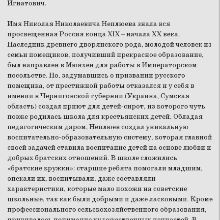
Игнатович.
Имя Николая Николаевича Неплюева знала вся
просвещенная Россия конца XIX – начала XX века.
Наследник древнего дворянского рода, молодой человек из
семьи помещиков, получивший прекрасное образование,
был направлен в Мюнхен для работы в Императорском
посольстве. Но, задумавшись о призвании русского
помещика, от престижной работы отказался и у себя в
имении в Черниговской губернии (Украина, Сумская
область) создал приют для детей-сирот, из которого чуть
позже родилась школа для крестьянских детей. Обладая
педагогическим даром, Неплюев создал уникальную
воспитательно-образовательную систему, которая главной
своей задачей ставила воспитание детей на основе любви и
добрых братских отношений. В школе сложились
«братские кружки»: старшие ребята помогали младшим,
опекали их, воспитывали, даже составляли
характеристики, которые мало похожи на советские
школьные, так как были добрыми и даже ласковыми. Кроме
профессионального сельскохозяйственного образования,
прививалось понимание художественных ценностей. В