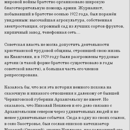
мировой войны братство организовало широкую
благотворительную помощь армии. Журналист,
побывавший в братстве осенью 1922 года, был поражён
увиденным: высочайшая агрокультура, собственная
электростанция, огромный сад из лучших сортов фруктов,
кирпичный завод, телефонная сеть…
Советская власть не могла допустить деятельности
христианской трудовой общины, строившей свою жизнь
на Евангелии, и в 1929 году были разгромлены трудовые
артели (в такой форме братство существовало в годы
советской власти), а большая часть его членов
репрессирована.
Казалось бы, что вся эта история немного похожа на
сказочную и никакого отношения к далекому от бывшей
Черниговской губернии Архангельску не имеет. Но
оказалось, что Николай Неплюев и его дело связано с
Архангельским севером через удивительных людей и не
менее удивительные события. Сюда в одну из своих ссылок,
в село Заостровье, был сослан епископ-катехизатор
Макарий (Опоцкий), ученик Неплюева, продолжавший его