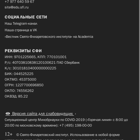
+7 977 640 59 67
site@edu.sfi.ru
СОЦИАЛЬНЫЕ СЕТИ
Наш Telegram-канал
Наша страница в VK
«Вестник Свято-Филаретовского института» на Academia
РЕКВИЗИТЫ СФИ
ИНН: 9701225665, КПП: 770101001
Р/с: 40703810838120100621 ПАО Сбербанк
К/с: 30101810400000000225
БИК: 044525225
ОКТМО: 45375000
ОГРН: 1227700696850
ОКПО: 74556262
ОКВЭД: 85.22
Версия сайта для слабовидящих
Ситуационный центр Минобрнауки по COVID-2019 («Горячая линия» с 8:00 до
20:00 по московскому времени): +7 (495) 198-00-00
12+
© Свято-Филаретовский институт. Использование в любой форме