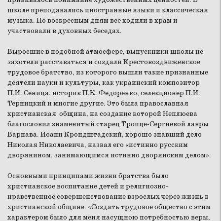
школе преподавались иностранные языки и классическая
музыка. По воскресным дням все ходили в храм и
участвовали в духовных беседах.
Выросшие в подобной атмосфере, выпускники школы не
захотели расставаться и создали Крестовоздвиженское
трудовое братство, из которого вышли такие признанные
деятели науки и культуры, как украинский композитор
П.И. Сеница, историк П.К. Федоренко, селекционер П.И.
Терницкий и многие другие. Это была православная
христианская община, на создание которой Неплюева
благословил знаменитый старец Троице-Сергиевой лавры
Варнава. Иоанн Крондштадский, хорошо знавший дело
Николая Николаевича, назвал его «истинно русским
дворянином, занимающимся истинно дворянским делом».
Основными принципами жизни братства было
христианское воспитание детей и религиозно-
нравственное совершенствование взрослых через жизнь в
христианской общине. «Создать трудовое общество с этим
характером было для меня насущною потребностью веры,