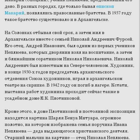
дело. В разных городах, где только бывал
епископ
Макарий
, появлялись православные братства. В 1937 году
такое братство существовало и в Архангельске.
На Соловках отбывал свой срок, а затем жил в
Архангельске вместе с семьей Николай Андреевич Фурсей.
Его отец, Андрей Иванович, был одним из первых учеников
Неплюева, которых дворянин взял на воспитание, а затем
и ближайшим соратником Николая Николаевича. Николай
Андреевич был известным на Севере человеком. Художник,
в конце 1930-х годов председатель архангельского
отделения Союза художников, играл в архангельском
театре на скрипке. В 1942 году он погиб в лагере. Кстати,
выставка работ художника проходит сейчас также в
усадебном доме Е.К. Плотниковой.
Кроме этого, в доме Плотниковой в постоянной экспозиции
находится картина Шарля Бенуа Митуара, огромное
полотно, на котором изображена семья поручика Ивана
Неплюева — деда выдающегося христианского деятеля.
Старший мальчик на картине — отец Николая Неплюева.