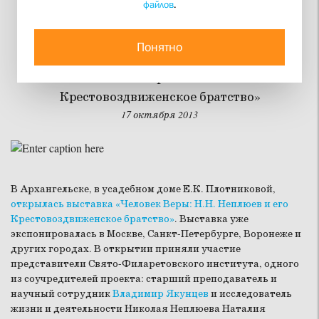
файлов
.
Аристократ духа
Понятно
В Архангельске при участии СФИ открылась
выставка «Человек Веры: Н.Н. Неплюев и его
Крестовоздвиженское братство»
17 октября 2013
В Архангельске, в усадебном доме Е.К. Плотниковой,
открылась выставка «Человек Веры: Н.Н. Неплюев и его
Крестовоздвиженское братство»
. Выставка уже
экспонировалась в Москве, Санкт-Петербурге, Воронеже и
других городах. В открытии приняли участие
представители Свято-Филаретовского института, одного
из соучредителей проекта: старший преподаватель и
научный сотрудник
Владимир Якунцев
и исследователь
жизни и деятельности Николая Неплюева Наталия