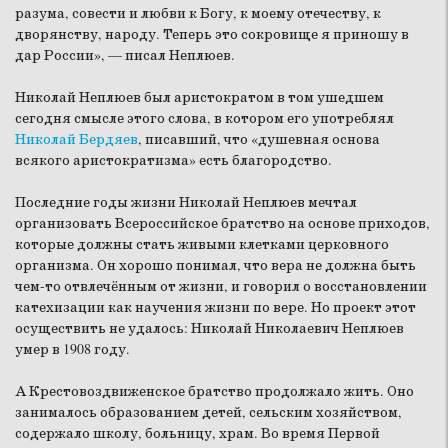
разума, совести и любви к Богу, к моему отечеству, к
дворянству, народу. Теперь это сокровище я приношу в
дар России», — писал Неплюев.
Николай Неплюев был аристократом в том ушедшем
сегодня смысле этого слова, в котором его употреблял
Николай Бердяев
, писавший, что «душевная основа
всякого аристократизма» есть благородство.
Последние годы жизни Николай Неплюев мечтал
организовать Всероссийское братство на основе приходов,
которые должны стать живыми клетками церковного
организма. Он хорошо понимал, что вера не должна быть
чем-то отвлечённым от жизни, и говорил о восстановлении
катехизации как научения жизни по вере. Но проект этот
осуществить не удалось: Николай Николаевич Неплюев
умер в 1908 году.
А Крестовоздвиженское братство продолжало жить. Оно
занималось образованием детей, сельским хозяйством,
содержало школу, больницу, храм. Во время Первой