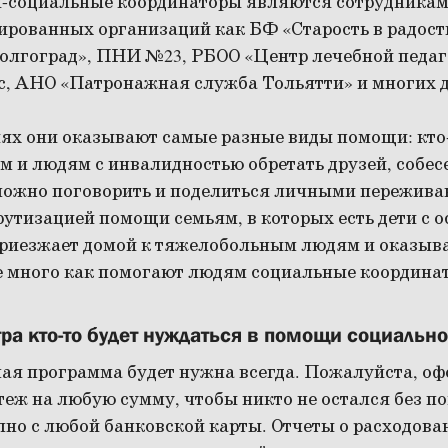
-социальные координаторы являются сотрудникам
ированных организаций как БФ «Старость в радост
лгоград», ПНИ №23, РБОО «Центр лечебной педаг
с, АНО «Патронажная служба Тольятти» и многих 
иях они оказывают самые разные виды помощи: кто
 и людям с инвалидностью обретать друзей, собесе
можно поговорить и поделиться личными переживан
утизацией помощи семьям, в которых есть дети с 
 приезжает домой к тяжелобольным людям и оказыв
 много как помогают людям социальные координа
тра кто-то будет нуждаться в помощи социальн
ная программа будет нужна всегда. Пожалуйста, о
еж на любую сумму, чтобы никто не остался без по
пно с любой банковской карты. Отчеты о расходова