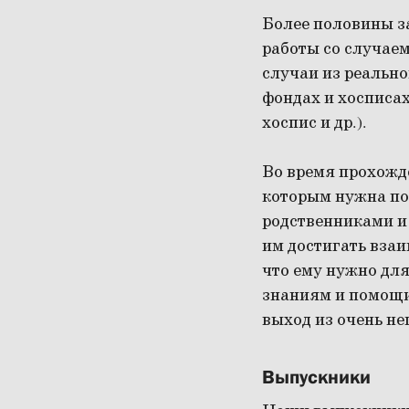
Более половины з
работы со случае
случаи из реально
фондах и хосписах
хоспис и др.).
Во время прохожде
которым нужна по
родственниками и
им достигать взаи
что ему нужно дл
знаниям и помощи
выход из очень не
Выпускники