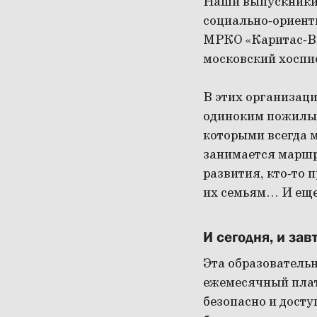
Наши выпускники
социально-ориент
МРКО «Каритас-Во
московский хоспи
В этих организац
одиноким пожилым
которыми всегда 
занимается маршр
развития, кто-то
их семьям… И еще
И сегодня, и зав
Эта образователь
ежемесячный плат
безопасно и досту