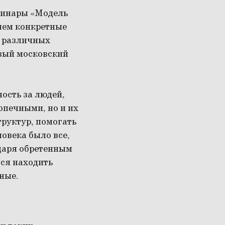
минары «Модель
лем конкретные
в различных
рвый московский
ость за людей,
опечными, но и их
руктур, помогать
ловека было все,
одаря обретенным
ся находить
ные.