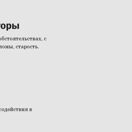
торы
бстоятельствах, с
еломы, старость.
содействия в