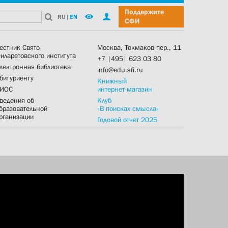
Поддержите
RU
|
EN
СФИ
естник Свято-
Москва, Токмаков пер., 11
иларетовского института
+7 |495| 623 03 80
лектронная библиотека
info@edu.sfi.ru
битуриенту
Книжный
ИОС
интернет-магазин
ведения об
Клуб
бразовательной
«В поисках смысла»
рганизации
Годовой отчет 2025