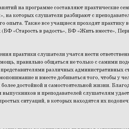
анятий на программе составляют практические се
м», на которых слушатели разбирают с преподавате
го опыта. Также все учащиеся проходят практику 
 (БФ «Старость в радость», БФ «Жить вместе», Пе
ния практики слушатели учатся нести ответственн
мощь, правильно общаться не только с самими под
 представителями различных административных ст
мопонимание и вместе добиваться того, чтобы у че
я более достойной и самостоятельной жизни. Благ
 выпускников и преподавателей слушателям удает
простых ситуаций, в которых находятся их подопеч