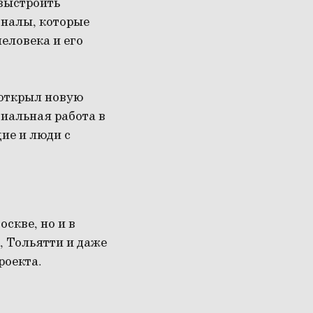
 выстроить
оналы, которые
еловека и его
 открыл новую
иальная работа в
ие и люди с
скве, но и в
, Тольятти и даже
роекта.