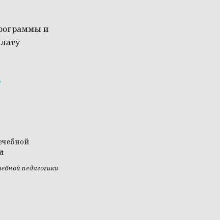
программы и
плату
ебной педагогики