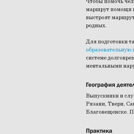
Чтобы помочь чело
маршрут помощи в
выстроят маршрут
родных.
Для подготовки т
образовательную
системе долговре
ментальными нар
География деяте
Выпускники и слуш
Рязани, Твери, Са
Благовещенске. П
Практика