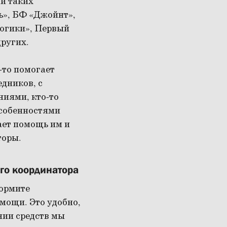
и таких
ь», БФ «Джойнт»,
огики», Первый
других.
-то помогает
дников, с
иями, кто-то
особенностями
ает помощь им и
торы.
ого координатора
формите
мощи. Это удобно,
нии средств мы