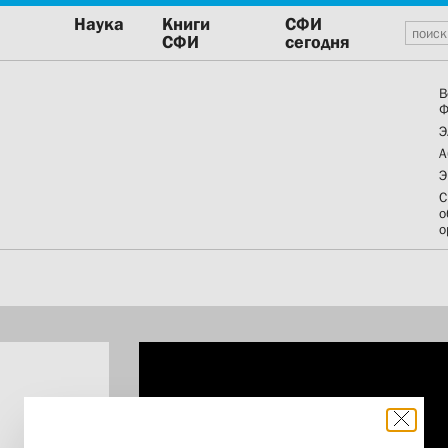
Наука
Книги
СФИ
СФИ
сегодня
В
Ф
Э
А
Э
С
о
о