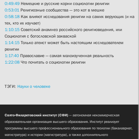
0:49:49
Немецкие и русские корни социологии религии
0:53:01
Религиозные сообщества — это кот в мешке
0:58:18
Как влияют исследования религии на самих верующих (и на
тех, кто их изучает)
1:10:15
Советский анамнез российского религиоведения, или
Социология с богословской закваской
1:14:15
Только атеист может быть настоящим исследователем
религии
1:17:40
Православие — самая малоизученная реальность
1:22:08
Что почитать о социологии религии
ТЭГИ:
Науки о человеке
Свято-Филаретовский институт (СФИ)
— автономная некоммерческая
образовательная организация высшего образования. Институт реализует
программы высшего профессионального образования по теологии (бакалавриат,
магистратура) и истории (магистратура), а также дополнительного