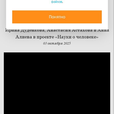
файлов
.
Социология религии в
современной России
Понятно
Ирина Дуденкова, Анастасия Астахова и Анна
Алиева в проекте «Науки о человеке»
03 октября 2025