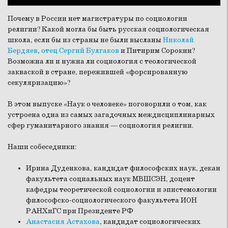
Почему в России нет магистратуры по социологии
религии? Какой могла бы быть русская социологическая
школа, если бы из страны не были высланы
Николай
Бердяев
,
отец Сергий Булгаков
и Питирим Сорокин?
Возможна ли и нужна ли социология с теологической
закваской в стране, пережившей «форсированную
секуляризацию»?
В этом выпуске «Наук о человеке» поговорили о том, как
устроена одна из самых загадочных междисциплинарных
сфер гуманитарного знания — социология религии.
Наши собеседники:
Ирина Дуденкова, кандидат философских наук, декан
факультета социальных наук МВШСЭН, доцент
кафедры теоретической социологии и эпистемологии
философско-социологического факультета ИОН
РАНХиГС при Президенте РФ
Анастасия Астахова
, кандидат социологических