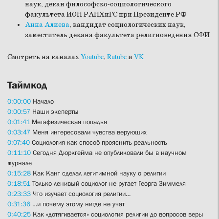
наук, декан философско-социологического
факультета ИОН РАНХиГС при Президенте РФ
Анна Алиева
, кандидат социологических наук,
заместитель декана факультета религиоведения СФИ
Смотреть на каналах
Youtube
,
Rutube
и
VK
Таймкод
0:00:00
Начало
0:00:57
Наши эксперты
0:01:41
Метафизическая попадья
0:03:47
Меня интересовали чувства верующих
0:07:40
Социология как способ прояснить реальность
0:11:10
Сегодня Дюркгейма не опубликовали бы в научном
журнале
0:15:28
Как Кант сделал легитимной науку о религии
0:18:51
Только ленивый социолог не ругает Георга Зиммеля
0:23:33
Что изучает социология религии…
0:31:36
…и почему этому нигде не учат
0:40:25
Как «дотягивается» социология религии до вопросов веры