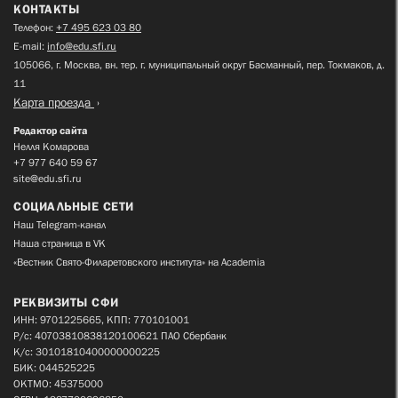
КОНТАКТЫ
Телефон:
+7 495 623 03 80
E-mail:
info@edu.sfi.ru
105066, г. Москва, вн. тер. г. муниципальный округ Басманный, пер. Токмаков, д.
11
Карта проезда
Редактор сайта
Нелля Комарова
+7 977 640 59 67
site@edu.sfi.ru
СОЦИАЛЬНЫЕ СЕТИ
Наш Telegram-канал
Наша страница в VK
«Вестник Свято-Филаретовского института» на Academia
РЕКВИЗИТЫ СФИ
ИНН: 9701225665, КПП: 770101001
Р/с: 40703810838120100621 ПАО Сбербанк
К/с: 30101810400000000225
БИК: 044525225
ОКТМО: 45375000