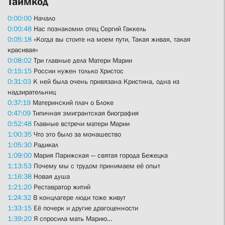
Таймкод
0:00:00
Начало
0:00:48
Нас познакомил отец Сергий Гаккель
0:05:18
«Когда вы стоите на моем пути, Такая живая, такая
красивая»
0:08:02
Три главные дела Матери Марии
0:15:15
России нужен только Христос
0:31:03
К ней была очень привязана Кристина, одна из
надзирательниц
0:37:19
Материнский плач о Блоке
0:47:09
Типичная эмигрантская биография
0:52:48
Главные встречи матери Марии
1:00:35
Что это было за монашество
1:05:30
Радикал
1:09:00
Мария Парижская — святая города Бежецка
1:13:53
Почему мы с трудом принимаем её опыт
1:16:38
Новая душа
1:21:20
Реставратор житий
1:24:32
В концлагере люди тоже живут
1:33:15
Её почерк и другие драгоценности
1:39:20
Я спросила мать Марию…