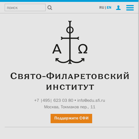
RU
|
EN
+7 |495| 623 03 80
•
info@edu.sfi.ru
Москва, Токмаков пер., 11
Поддержите СФИ