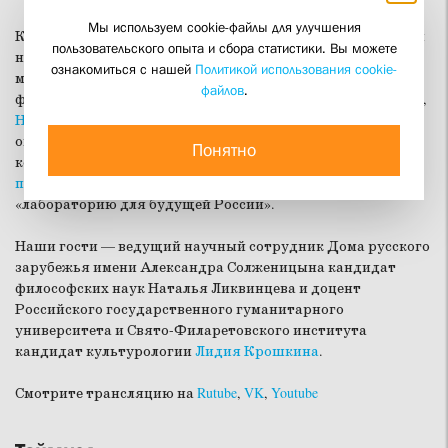
Мы используем cookie-файлы для улучшения
Ко дню памяти всех русских святых наш разговор о самой
пользовательского опыта и сбора статистики. Вы можете
необычной святой XX века — поэте Серебряного века,
ознакомиться с нашей
Политикой использования cookie-
монахине, богослове и общественном деятеле, участнице
файлов
.
французского Сопротивления, подруге Александра Блока,
Николая Бердяева
и Константина Победоносцева,
окончившей жизнь 80 лет назад в газовой камере
Понятно
концлагеря Равенсбрюк. Дело своей жизни
преподобномученица Мария (Скобцова)
мыслила как
«лабораторию для будущей России».
Наши гости — ведущий научный сотрудник Дома русского
зарубежья имени Александра Солженицына кандидат
философских наук Наталья Ликвинцева и доцент
Российского государственного гуманитарного
университета и Свято-Филаретовского института
кандидат культурологии
Лидия Крошкина
.
Смотрите трансляцию на
Rutube
,
VK
,
Youtube