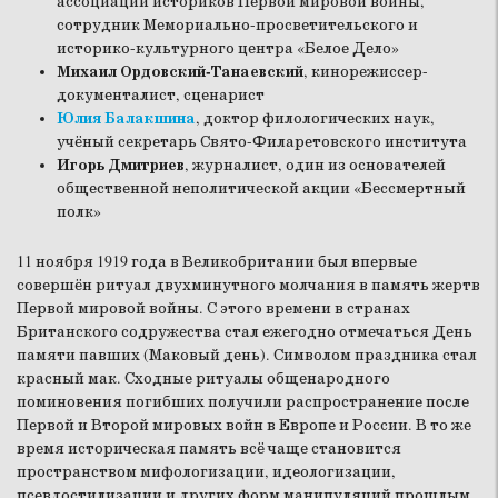
ассоциации историков Первой мировой войны,
сотрудник Мемориально-просветительского и
историко-культурного центра «Белое Дело»
Михаил Ордовский-Танаевский
, кинорежиссер-
документалист, сценарист
Юлия Балакшина
, доктор филологических наук,
учёный секретарь Свято-Филаретовского института
Игорь Дмитриев
, журналист, один из основателей
общественной неполитической акции «Бессмертный
полк»
11 ноября 1919 года в Великобритании был впервые
совершён ритуал двухминутного молчания в память жертв
Первой мировой войны. С этого времени в странах
Британского содружества стал ежегодно отмечаться День
памяти павших (Маковый день). Символом праздника стал
красный мак. Сходные ритуалы общенародного
поминовения погибших получили распространение после
Первой и Второй мировых войн в Европе и России. В то же
время историческая память всё чаще становится
пространством мифологизации, идеологизации,
псевдостилизации и других форм манипуляций прошлым.