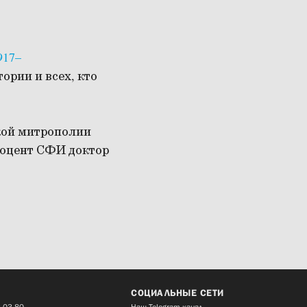
917–
ории и всех, кто
кой митрополии
доцент СФИ доктор
СОЦИАЛЬНЫЕ СЕТИ
 03 80
Наш Telegram-канал