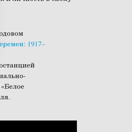
годовом
еремен: 1917–
иостанцией
иально-
 «Белое
ля.