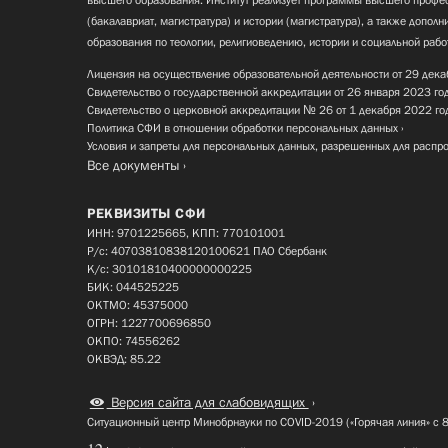
(бакалавриат, магистратура) и истории (магистратура), а также допол
образования по теологии, религиоведению, истории и социальной рабо
Лицензия на осуществление образовательной деятельности от 29 дека
Свидетельство о государственной аккредитации от 26 января 2023 го
Свидетельство о церковной аккредитации № 26 от 1 декабря 2022 го
Политика СФИ в отношении обработки персональных данных
Условия и запреты для персональных данных, разрешенных для распр
Все документы
РЕКВИЗИТЫ СФИ
ИНН: 9701225665, КПП: 770101001
Р/с: 40703810838120100621 ПАО Сбербанк
К/с: 30101810400000000225
БИК: 044525225
ОКТМО: 45375000
ОГРН: 1227700696850
ОКПО: 74556262
ОКВЭД: 85.22
Версия сайта для слабовидящих
Ситуационный центр Минобрнауки по COVID-2019 («Горячая линия» с 