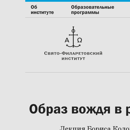
Об
Образовательные
институте
программы
Образ вождя в
Лекция Бориса Колон