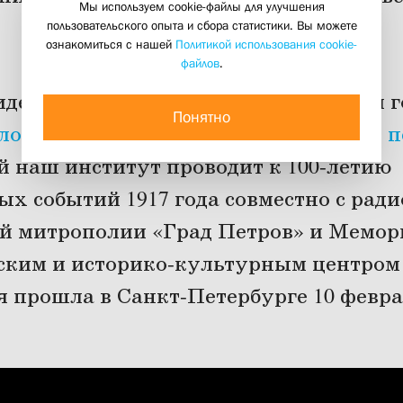
Мы используем cookie-файлы для улучшения
кризисов и перемен: 1917–2017»
пользовательского опыта и сбора статистики. Вы можете
ознакомиться с нашей
Политикой использования cookie-
14 марта 2017
файлов
.
деозапись пятой лекции в открытом 
Понятно
ловек и личность в эпоху кризисов и п
й наш институт проводит к 100-летию
х событий 1917 года совместно с рад
й митрополии «Град Петров» и Мемор
ским и историко-культурным центром
я прошла в Санкт-Петербурге 10 февра