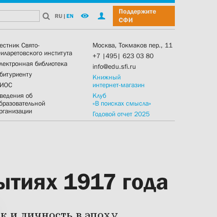
Поддержите
RU
|
EN
СФИ
естник Свято-
Москва, Токмаков пер., 11
иларетовского института
+7 |495| 623 03 80
лектронная библиотека
info@edu.sfi.ru
битуриенту
Книжный
ИОС
интернет-магазин
ведения об
Клуб
бразовательной
«В поисках смысла»
рганизации
Годовой отчет 2025
тиях 1917 года
к и личность в эпоху