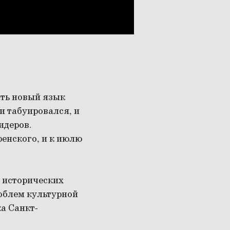
ать новый язык
и табуировался, и
идеров.
енского, и к июлю
 исторических
облем культурной
а Санкт-