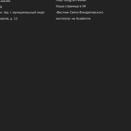
ru
Наша страница в VK
н. тер. г. муниципальный округ
«Вестник Свято-Филаретовского
маков, д. 11
института» на Academia