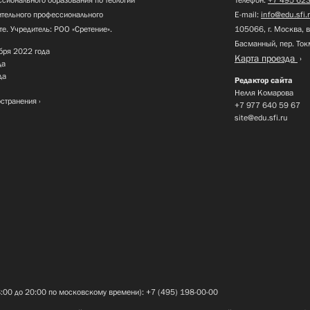
нительного профессионального
E-mail:
info@edu.sfi.
те. Учредитель: РОО «Сретение».
105066, г. Москва, в
Басманный, пер. Ток
бря 2022 года
Карта проезда
да
да
Редактор сайта
Нелля Комарова
остранения
+7 977 640 59 67
site@edu.sfi.ru
8:00 до 20:00 по московскому времени): +7 (495) 198-00-00