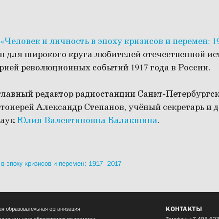
«Человек и личность в эпоху кризисов и перемен: 1
 для широкого круга любителей отечественной ист
рией революционных событий 1917 года в России.
главный редактор радиостанции Санкт-Петербургс
отоиерей Александр Степанов, учёный секретарь и 
наук
Юлия Валентиновна Балакшина
.
 в эпоху кризисов и перемен: 1917–2017
КОНТАКТЫ
я образовательная организация
сионального образования по теологии
Телефон:
+7 495 623