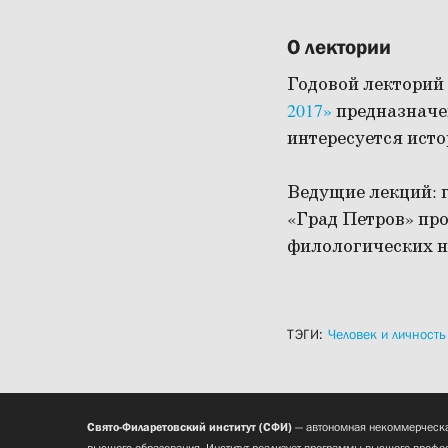
О лектории
Годовой лекторий
2017»
предназначен
интересуется исто
Ведущие лекций: 
«Град Петров» пр
филологических 
ТЭГИ:
Человек и личность
Свято-Филаретовский институт (СФИ)
— автономная некоммерческа
высшего образования. Институт реализует программы высшего профес