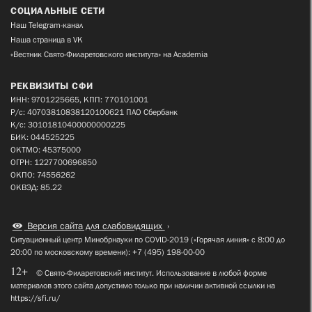
СОЦИАЛЬНЫЕ СЕТИ
Наш Telegram-канал
Наша страница в VK
«Вестник Свято-Филаретовского института» на Academia
РЕКВИЗИТЫ СФИ
ИНН: 9701225665, КПП: 770101001
Р/с: 40703810838120100621 ПАО Сбербанк
К/с: 30101810400000000225
БИК: 044525225
ОКТМО: 45375000
ОГРН: 1227700696850
ОКПО: 74556262
ОКВЭД: 85.22
Версия сайта для слабовидящих
Ситуационный центр Минобрнауки по COVID-2019 («Горячая линия» с 8:00 до
20:00 по московскому времени): +7 (495) 198-00-00
12+
© Свято-Филаретовский институт. Использование в любой форме
материалов этого сайта допустимо только при наличии активной ссылки на
https://sfi.ru/