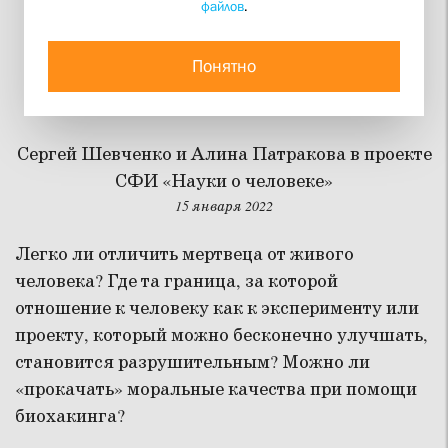
файлов
.
Игра в Бога: как новые
технологии улучшают
Понятно
человека?
Сергей Шевченко и Алина Патракова в проекте
СФИ «Науки о человеке»
15 января 2022
Легко ли отличить мертвеца от живого
человека? Где та граница, за которой
отношение к человеку как к эксперименту или
проекту, который можно бесконечно улучшать,
становится разрушительным? Можно ли
«прокачать» моральные качества при помощи
биохакинга?